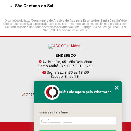
São Caetano do Sul
O conteúdo do texto "
Orçamento de Arquivo de Aço para Escritórios Santa Cecília
" é de
direito reservado. Sua reprodução, parcial ou total, mesmo citando nossos links, é proibida sem
a autorização do autor. Crime de violação de direito autoral – artigo 184 do Código Penal –
Lei
9610/98 - Lei de direitos autorais
.
ENDEREÇO
Av. Brasília, 65 - Vila Bela Vista
Santo André - SP - CEP: 09180-260
Seg. a Sex: 8h30 ás 18h00
Sábado: 8h ás 13h
CONTATO
Olá! Fale agora pelo WhatsApp
(11) 95409-2229
(11) 4901-6045
vendas@abcofficemoveis.com.br
Insira seu telefone
HOME