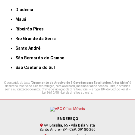
Diadema
Mauá
Ribeirão Pires
Rio Grande da Serra
Santo André
São Bernardo do Campo
São Caetano do Sul
O conteúdo do texto "
Orçamento de Arquivo de 3 Gavetas para Escritórios Artur Alvim
" é
de direito reservado. Sua reprodução, parcial ou total, mesmo citando nossos links, é proibida
sem a autorização do autor. Crime de violação de direito autoral – artigo 184 do Código Penal –
Lei 9610/98 - Lei de direitos autorais
.
ENDEREÇO
Av. Brasília, 65 - Vila Bela Vista
Santo André - SP - CEP: 09180-260