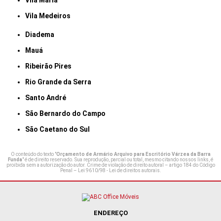
Vila Maria
Vila Medeiros
Diadema
Mauá
Ribeirão Pires
Rio Grande da Serra
Santo André
São Bernardo do Campo
São Caetano do Sul
O conteúdo do texto "
Orçamento de Armário Arquivo para Escritório Várzea da Barra
Funda
" é de direito reservado. Sua reprodução, parcial ou total, mesmo citando nossos links, é
proibida sem a autorização do autor. Crime de violação de direito autoral – artigo 184 do Código
Penal –
Lei 9610/98 - Lei de direitos autorais
.
ENDEREÇO