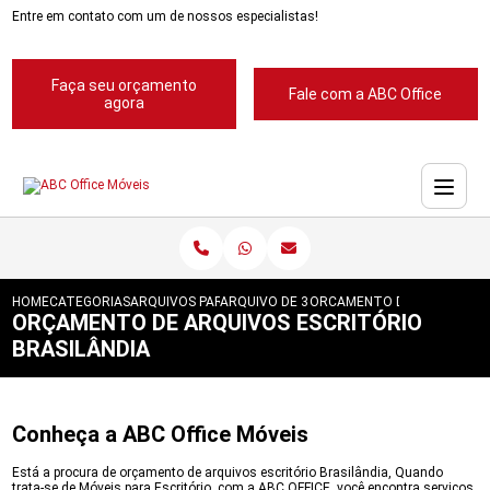
Entre em contato com um de nossos especialistas!
Faça seu orçamento
Fale com a ABC Office
agora
HOME
CATEGORIAS
ARQUIVOS PARA ESCRITORIOS
ARQUIVO DE 3 GAVETAS PARA ESCRITORIO
ORCAMENTO DE ARQUIVOS E
ORÇAMENTO DE ARQUIVOS ESCRITÓRIO
BRASILÂNDIA
Conheça a ABC Office Móveis
Está a procura de orçamento de arquivos escritório Brasilândia, Quando
trata-se de Móveis para Escritório, com a ABC OFFICE, você encontra serviços