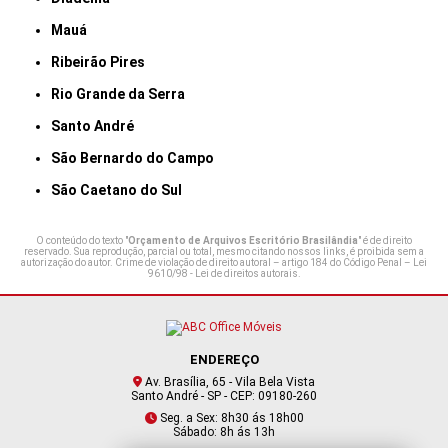
Mauá
Ribeirão Pires
Rio Grande da Serra
Santo André
São Bernardo do Campo
São Caetano do Sul
O conteúdo do texto "
Orçamento de Arquivos Escritório Brasilândia
" é de direito
reservado. Sua reprodução, parcial ou total, mesmo citando nossos links, é proibida sem a
autorização do autor. Crime de violação de direito autoral – artigo 184 do Código Penal –
Lei
9610/98 - Lei de direitos autorais
.
ENDEREÇO
Av. Brasília, 65 - Vila Bela Vista
Santo André - SP - CEP: 09180-260
Seg. a Sex: 8h30 ás 18h00
Sábado: 8h ás 13h