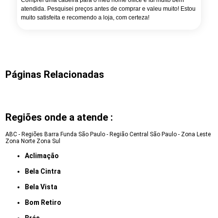
Comprei uma cadeira para o meu home office e fui muito bem
atendida. Pesquisei preços antes de comprar e valeu muito! Estou
muito satisfeita e recomendo a loja, com certeza!
Páginas Relacionadas
Regiões onde a atende :
ABC - Regiões
Barra Funda
São Paulo - Região Central
São Paulo - Zona Leste
Zona Norte
Zona Sul
Aclimação
Bela Cintra
Bela Vista
Bom Retiro