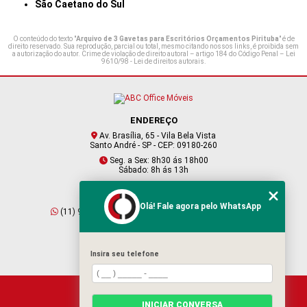
São Caetano do Sul
O conteúdo do texto "
Arquivo de 3 Gavetas para Escritórios Orçamentos Pirituba
" é de
direito reservado. Sua reprodução, parcial ou total, mesmo citando nossos links, é proibida sem
a autorização do autor. Crime de violação de direito autoral – artigo 184 do Código Penal –
Lei
9610/98 - Lei de direitos autorais
.
ENDEREÇO
Av. Brasília, 65 - Vila Bela Vista
Santo André - SP - CEP: 09180-260
Seg. a Sex: 8h30 ás 18h00
Sábado: 8h ás 13h
CONTATO
Olá! Fale agora pelo WhatsApp
(11) 95409-2229
(11) 4901-6045
vendas@abcofficemoveis.com.br
Insira seu telefone
HOME
INICIAR CONVERSA
SOBRE NÓS