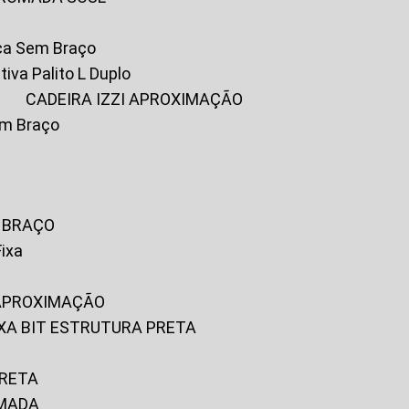
ica Sem Braço
tiva Palito L Duplo
A
CADEIRA IZZI APROXIMAÇÃO
om Braço
M BRAÇO
Fixa
 APROXIMAÇÃO
FIXA BIT ESTRUTURA PRETA
PRETA
OMADA