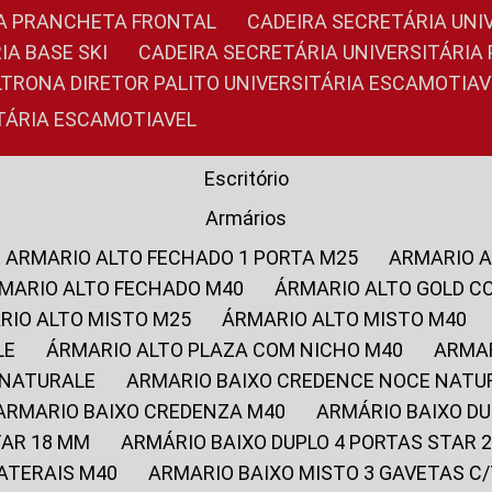
RIA PRANCHETA FRONTAL
CADEIRA SECRETÁRIA UNI
IA BASE SKI
CADEIRA SECRETÁRIA UNIVERSITÁRI
OLTRONA DIRETOR PALITO UNIVERSITÁRIA ESCAMOTIAV
ITÁRIA ESCAMOTIAVEL
Escritório
Armários
ARMARIO ALTO FECHADO 1 PORTA M25
ARMARIO 
RMARIO ALTO FECHADO M40
ÁRMARIO ALTO GOLD C
ARIO ALTO MISTO M25
ÁRMARIO ALTO MISTO M40
LE
ÁRMARIO ALTO PLAZA COM NICHO M40
ARMA
 NATURALE
ARMARIO BAIXO CREDENCE NOCE NATU
ARMARIO BAIXO CREDENZA M40
ARMÁRIO BAIXO D
TAR 18 MM
ARMÁRIO BAIXO DUPLO 4 PORTAS STAR
LATERAIS M40
ARMARIO BAIXO MISTO 3 GAVETAS 