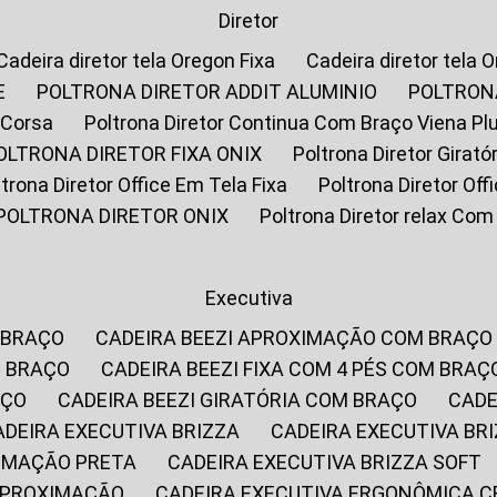
Diretor
Cadeira diretor tela Oregon Fixa
Cadeira diretor tela 
E
POLTRONA DIRETOR ADDIT ALUMINIO
POLTRON
 Corsa
Poltrona Diretor Continua Com Braço Viena Pl
POLTRONA DIRETOR FIXA ONIX
Poltrona Diretor Gira
oltrona Diretor Office Em Tela Fixa
Poltrona Diretor Of
POLTRONA DIRETOR ONIX
Poltrona Diretor relax Co
Executiva
 BRAÇO
CADEIRA BEEZI APROXIMAÇÃO COM BRAÇO
M BRAÇO
CADEIRA BEEZI FIXA COM 4 PÉS COM BRAÇ
AÇO
CADEIRA BEEZI GIRATÓRIA COM BRAÇO
CAD
CADEIRA EXECUTIVA BRIZZA
CADEIRA EXECUTIVA B
XIMAÇÃO PRETA
CADEIRA EXECUTIVA BRIZZA SOFT
 APROXIMAÇÃO
CADEIRA EXECUTIVA ERGONÔMICA 