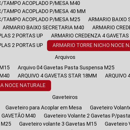
 C/TAMPO ACOPLADO P/MESA M40
 C/TAMPO ACOPLADO P/MESA 40 MM
 C/TAMPO ACOPLADO P/MESA M25
ARMARIO BAIXO
ARMARIO BAIXO SECRETARIA M40
ARMARIO CRED
PLAS 2 PORTAS UP
ARMARIO CREDENZA 4 GAVETAS
PLAS 2 PORTAS UP
ARMARIO TORRE NICHO NOCE 
Arquivos
 M15
Arquivo 04 Gavetas Pasta Suspensa M25
 M40
ARQUIVO 4 GAVETAS STAR 18MM
ARQUIVO
SA NOCE NATURALE
Gaveteiros
Gaveteiro para Acoplar em Mesa
Gaveteiro Volan
1 GAVETÃO M40
Gaveteiro Volante 2 Gavetas P/past
a M25
Gaveteiro volante 3 Gavetas M15
Gaveteir