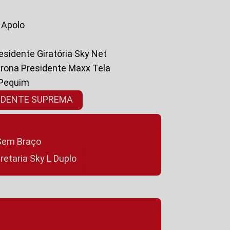
a Apolo
residente Giratória Sky Net
ltrona Presidente Maxx Tela
 Pequim
SIDENTE SUPREMA
a Sem Braço
cretaria Sky L Duplo