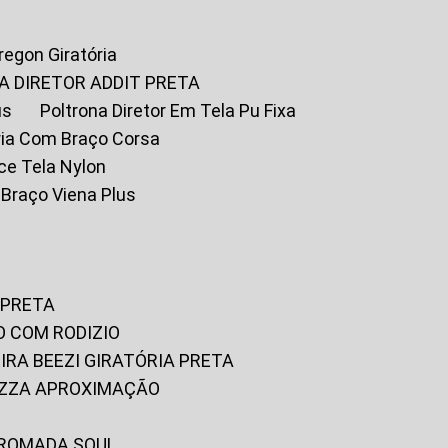
Oregon Giratória
A DIRETOR ADDIT PRETA
us
Poltrona Diretor Em Tela Pu Fixa
tória Com Braço Corsa
fice Tela Nylon
m Braço Viena Plus
 PRETA
O COM RODIZIO
EIRA BEEZI GIRATÓRIA PRETA
RIZZA APROXIMAÇÃO
CROMADA SOUL