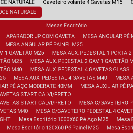
OCE NATURALE
Gaveteiro volante 4 Gavetas M15
NOCE NATURALE
Mesas Escritório
APARADOR UP COM GAVETA
MESA ANGULAR PÉ
MESA ANGULAR PÉ PAINEL M25
AV. 1 GAVETÃO M25
MESA AUX. PEDESTAL 1 PORTA 2
VETÃO M25
MESA AUX. PEDESTAL 2 GAV. 1 GAVETÃO 
VETÃO M40
MESA AUX. PEDESTAL 4 GAVETAS GLASS
M25
MESA AUX. PEDESTAL 4 GAVETAS M40
MESA
ILIAR PÉ AÇO MODERATE 40MM
MESA AUXILIAR PÉ 
GAVETAS START CALVI/PRETO
GAVETAS START CALVI/PRETO
MESA C/GAVETEIRO 
AVETAS M40
MESA C/GAVETEIRO PEDESTAL 4 GAVE
LIGHT
Mesa Escritório 1000X60 Pé Aço M25
Mesa
Mesa Escritório 120X60 Pé Painel M25
Mesa Esc