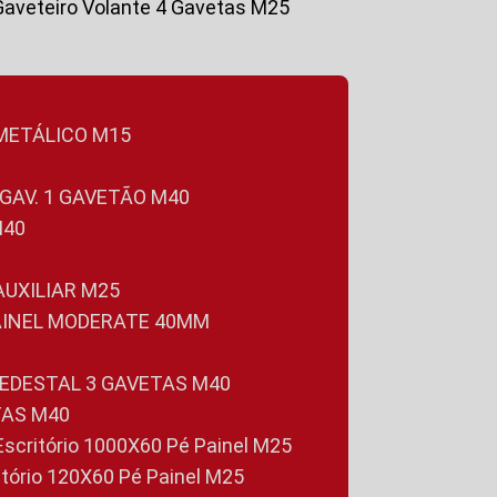
Gaveteiro Volante 4 Gavetas M25
 METÁLICO M15
 GAV. 1 GAVETÃO M40
M40
 AUXILIAR M25
PAINEL MODERATE 40MM
PEDESTAL 3 GAVETAS M40
TAS M40
 Escritório 1000X60 Pé Painel M25
ritório 120X60 Pé Painel M25