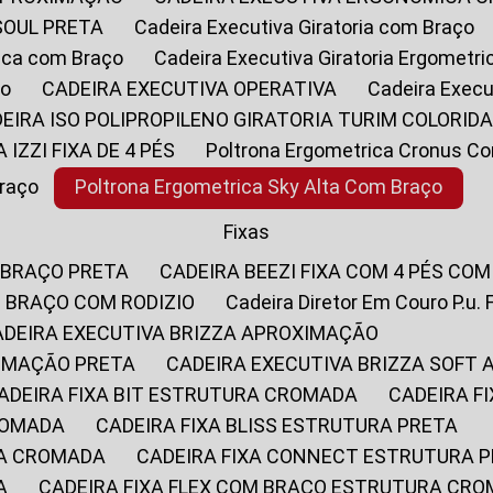
SOUL PRETA
Cadeira Executiva Giratoria com Braço
rica com Braço
Cadeira Executiva Giratoria Ergometr
ço
CADEIRA EXECUTIVA OPERATIVA
Cadeira Execu
DEIRA ISO POLIPROPILENO GIRATORIA TURIM COLORID
A IZZI FIXA DE 4 PÉS
Poltrona Ergometrica Cronus C
Braço
Poltrona Ergometrica Sky Alta Com Braço
Fixas
 BRAÇO PRETA
CADEIRA BEEZI FIXA COM 4 PÉS CO
OM BRAÇO COM RODIZIO
Cadeira Diretor Em Couro P.u. 
CADEIRA EXECUTIVA BRIZZA APROXIMAÇÃO
XIMAÇÃO PRETA
CADEIRA EXECUTIVA BRIZZA SOFT
CADEIRA FIXA BIT ESTRUTURA CROMADA
CADEIRA 
CROMADA
CADEIRA FIXA BLISS ESTRUTURA PRETA
RA CROMADA
CADEIRA FIXA CONNECT ESTRUTURA 
A
CADEIRA FIXA FLEX COM BRAÇO ESTRUTURA CR