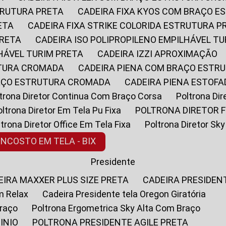
STRUTURA PRETA
CADEIRA FIXA KYOS COM BRAÇO 
ETA
CADEIRA FIXA STRIKE COLORIDA ESTRUTURA P
PRETA
CADEIRA ISO POLIPROPILENO EMPILHÁVEL T
LHÁVEL TURIM PRETA
CADEIRA IZZI APROXIMAÇÃO
UTURA CROMADA
CADEIRA PIENA COM BRAÇO ESTR
RAÇO ESTRUTURA CROMADA
CADEIRA PIENA ESTO
oltrona Diretor Continua Com Braço Corsa
Poltrona D
Poltrona Diretor Em Tela Pu Fixa
POLTRONA DIRETOR F
oltrona Diretor Office Em Tela Fixa
Poltrona Diretor S
ENCOSTO EM TELA - BIX
Presidente
DEIRA MAXXER PLUS SIZE PRETA
CADEIRA PRESIDEN
m Relax
Cadeira Presidente tela Oregon Giratória
Braço
Poltrona Ergometrica Sky Alta Com Braço
INIO
POLTRONA PRESIDENTE AGILE PRETA