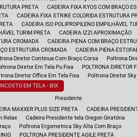
STRUTURA PRETA
CADEIRA FIXA KYOS COM BRAÇO 
ETA
CADEIRA FIXA STRIKE COLORIDA ESTRUTURA P
PRETA
CADEIRA ISO POLIPROPILENO EMPILHÁVEL T
LHÁVEL TURIM PRETA
CADEIRA IZZI APROXIMAÇÃO
UTURA CROMADA
CADEIRA PIENA COM BRAÇO ESTR
RAÇO ESTRUTURA CROMADA
CADEIRA PIENA ESTO
oltrona Diretor Continua Com Braço Corsa
Poltrona D
Poltrona Diretor Em Tela Pu Fixa
POLTRONA DIRETOR F
oltrona Diretor Office Em Tela Fixa
Poltrona Diretor S
ENCOSTO EM TELA - BIX
Presidente
DEIRA MAXXER PLUS SIZE PRETA
CADEIRA PRESIDEN
m Relax
Cadeira Presidente tela Oregon Giratória
Braço
Poltrona Ergometrica Sky Alta Com Braço
INIO
POLTRONA PRESIDENTE AGILE PRETA