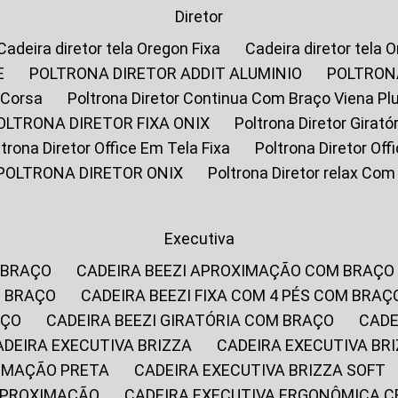
Diretor
Cadeira diretor tela Oregon Fixa
Cadeira diretor tela 
E
POLTRONA DIRETOR ADDIT ALUMINIO
POLTRON
 Corsa
Poltrona Diretor Continua Com Braço Viena Pl
POLTRONA DIRETOR FIXA ONIX
Poltrona Diretor Gira
oltrona Diretor Office Em Tela Fixa
Poltrona Diretor Of
POLTRONA DIRETOR ONIX
Poltrona Diretor relax Co
Executiva
 BRAÇO
CADEIRA BEEZI APROXIMAÇÃO COM BRAÇO
M BRAÇO
CADEIRA BEEZI FIXA COM 4 PÉS COM BRAÇ
AÇO
CADEIRA BEEZI GIRATÓRIA COM BRAÇO
CAD
CADEIRA EXECUTIVA BRIZZA
CADEIRA EXECUTIVA B
XIMAÇÃO PRETA
CADEIRA EXECUTIVA BRIZZA SOFT
 APROXIMAÇÃO
CADEIRA EXECUTIVA ERGONÔMICA 