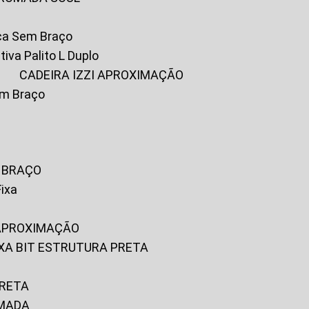
ica Sem Braço
tiva Palito L Duplo
A
CADEIRA IZZI APROXIMAÇÃO
om Braço
M BRAÇO
Fixa
 APROXIMAÇÃO
FIXA BIT ESTRUTURA PRETA
PRETA
OMADA