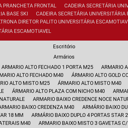
RIA PRANCHETA FRONTAL
CADEIRA SECRETÁRIA UNI
IA BASE SKI
CADEIRA SECRETÁRIA UNIVERSITÁRI
OLTRONA DIRETOR PALITO UNIVERSITÁRIA ESCAMOTIAV
ITÁRIA ESCAMOTIAVEL
Escritório
Armários
ARMARIO ALTO FECHADO 1 PORTA M25
ARMARIO 
RMARIO ALTO FECHADO M40
ÁRMARIO ALTO GOLD C
ARIO ALTO MISTO M25
ÁRMARIO ALTO MISTO M40
LE
ÁRMARIO ALTO PLAZA COM NICHO M40
ARMA
 NATURALE
ARMARIO BAIXO CREDENCE NOCE NATU
ARMARIO BAIXO CREDENZA M40
ARMÁRIO BAIXO D
TAR 18 MM
ARMÁRIO BAIXO DUPLO 4 PORTAS STAR
LATERAIS M40
ARMARIO BAIXO MISTO 3 GAVETAS 