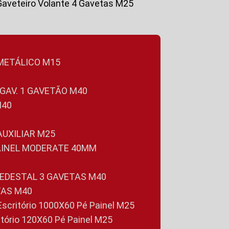
Gaveteiro Volante 4 Gavetas M25
 METÁLICO M15
 GAV. 1 GAVETÃO M40
M40
 AUXILIAR M25
PAINEL MODERATE 40MM
PEDESTAL 3 GAVETAS M40
TAS M40
 Escritório 1000X60 Pé Painel M25
ritório 120X60 Pé Painel M25