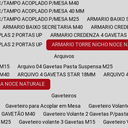
 C/TAMPO ACOPLADO P/MESA M40
 C/TAMPO ACOPLADO P/MESA 40 MM
 C/TAMPO ACOPLADO P/MESA M25
ARMARIO BAIXO
ARMARIO BAIXO SECRETARIA M40
ARMARIO CRED
PLAS 2 PORTAS UP
ARMARIO CREDENZA 4 GAVETAS
PLAS 2 PORTAS UP
ARMARIO TORRE NICHO NOCE 
Arquivos
 M15
Arquivo 04 Gavetas Pasta Suspensa M25
 M40
ARQUIVO 4 GAVETAS STAR 18MM
ARQUIVO
SA NOCE NATURALE
Gaveteiros
Gaveteiro para Acoplar em Mesa
Gaveteiro Volan
1 GAVETÃO M40
Gaveteiro Volante 2 Gavetas P/past
a M25
Gaveteiro volante 3 Gavetas M15
Gaveteir