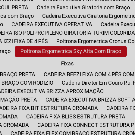
SOUL PRETA
Cadeira Executiva Giratoria com Braço
rica com Braço
Cadeira Executiva Giratoria Ergometr
ço
CADEIRA EXECUTIVA OPERATIVA
Cadeira Execu
DEIRA ISO POLIPROPILENO GIRATORIA TURIM COLORID
A IZZI FIXA DE 4 PÉS
Poltrona Ergometrica Cronus C
Braço
Poltrona Ergometrica Sky Alta Com Braço
Fixas
 BRAÇO PRETA
CADEIRA BEEZI FIXA COM 4 PÉS CO
OM BRAÇO COM RODIZIO
Cadeira Diretor Em Couro P.u. 
CADEIRA EXECUTIVA BRIZZA APROXIMAÇÃO
XIMAÇÃO PRETA
CADEIRA EXECUTIVA BRIZZA SOFT
CADEIRA FIXA BIT ESTRUTURA CROMADA
CADEIRA 
CROMADA
CADEIRA FIXA BLISS ESTRUTURA PRETA
RA CROMADA
CADEIRA FIXA CONNECT ESTRUTURA 
A
CADEIRA FIXA FLEX COM BRAÇO ESTRUTURA CR