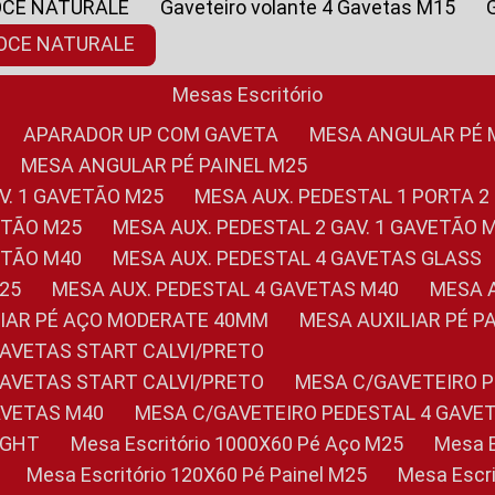
OCE NATURALE
Gaveteiro volante 4 Gavetas M15
NOCE NATURALE
Mesas Escritório
APARADOR UP COM GAVETA
MESA ANGULAR PÉ
MESA ANGULAR PÉ PAINEL M25
AV. 1 GAVETÃO M25
MESA AUX. PEDESTAL 1 PORTA 2
VETÃO M25
MESA AUX. PEDESTAL 2 GAV. 1 GAVETÃO 
VETÃO M40
MESA AUX. PEDESTAL 4 GAVETAS GLASS
M25
MESA AUX. PEDESTAL 4 GAVETAS M40
MESA
ILIAR PÉ AÇO MODERATE 40MM
MESA AUXILIAR PÉ 
GAVETAS START CALVI/PRETO
GAVETAS START CALVI/PRETO
MESA C/GAVETEIRO 
AVETAS M40
MESA C/GAVETEIRO PEDESTAL 4 GAVE
LIGHT
Mesa Escritório 1000X60 Pé Aço M25
Mesa
Mesa Escritório 120X60 Pé Painel M25
Mesa Esc