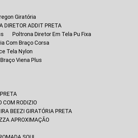
Oregon Giratória
A DIRETOR ADDIT PRETA
us
Poltrona Diretor Em Tela Pu Fixa
tória Com Braço Corsa
fice Tela Nylon
m Braço Viena Plus
 PRETA
O COM RODIZIO
EIRA BEEZI GIRATÓRIA PRETA
RIZZA APROXIMAÇÃO
CROMADA SOUL