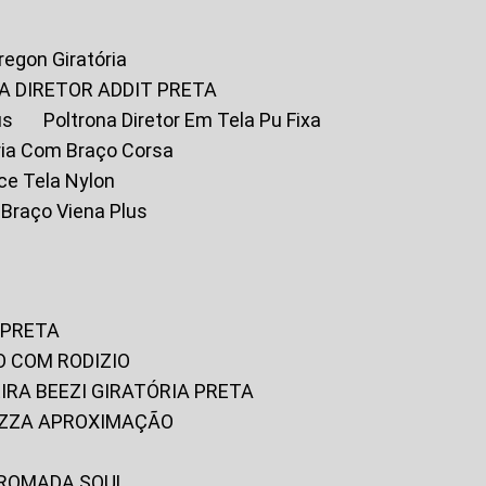
Oregon Giratória
A DIRETOR ADDIT PRETA
us
Poltrona Diretor Em Tela Pu Fixa
tória Com Braço Corsa
fice Tela Nylon
m Braço Viena Plus
 PRETA
O COM RODIZIO
EIRA BEEZI GIRATÓRIA PRETA
RIZZA APROXIMAÇÃO
CROMADA SOUL