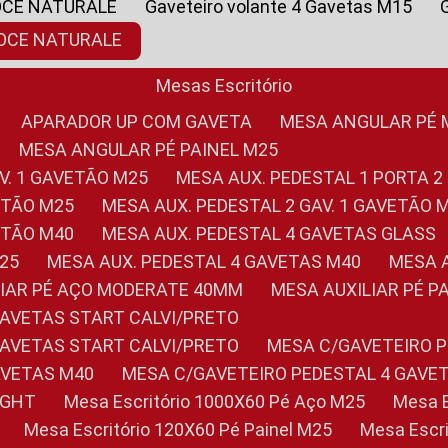
OCE NATURALE
Gaveteiro volante 4 Gavetas M15
NOCE NATURALE
Mesas Escritório
APARADOR UP COM GAVETA
MESA ANGULAR PÉ
MESA ANGULAR PÉ PAINEL M25
AV. 1 GAVETÃO M25
MESA AUX. PEDESTAL 1 PORTA 2
VETÃO M25
MESA AUX. PEDESTAL 2 GAV. 1 GAVETÃO 
VETÃO M40
MESA AUX. PEDESTAL 4 GAVETAS GLASS
M25
MESA AUX. PEDESTAL 4 GAVETAS M40
MESA
ILIAR PÉ AÇO MODERATE 40MM
MESA AUXILIAR PÉ 
GAVETAS START CALVI/PRETO
GAVETAS START CALVI/PRETO
MESA C/GAVETEIRO 
AVETAS M40
MESA C/GAVETEIRO PEDESTAL 4 GAVE
LIGHT
Mesa Escritório 1000X60 Pé Aço M25
Mesa
Mesa Escritório 120X60 Pé Painel M25
Mesa Esc