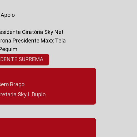
a Apolo
residente Giratória Sky Net
ltrona Presidente Maxx Tela
 Pequim
SIDENTE SUPREMA
a Sem Braço
cretaria Sky L Duplo