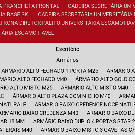
RIA PRANCHETA FRONTAL
CADEIRA SECRETÁRIA UNI
IA BASE SKI
CADEIRA SECRETÁRIA UNIVERSITÁRI
OLTRONA DIRETOR PALITO UNIVERSITÁRIA ESCAMOTIAV
ITÁRIA ESCAMOTIAVEL
Escritório
Armários
ARMARIO ALTO FECHADO 1 PORTA M25
ARMARIO 
RMARIO ALTO FECHADO M40
ÁRMARIO ALTO GOLD C
ARIO ALTO MISTO M25
ÁRMARIO ALTO MISTO M40
LE
ÁRMARIO ALTO PLAZA COM NICHO M40
ARMA
 NATURALE
ARMARIO BAIXO CREDENCE NOCE NATU
ARMARIO BAIXO CREDENZA M40
ARMÁRIO BAIXO D
TAR 18 MM
ARMÁRIO BAIXO DUPLO 4 PORTAS STAR
LATERAIS M40
ARMARIO BAIXO MISTO 3 GAVETAS 