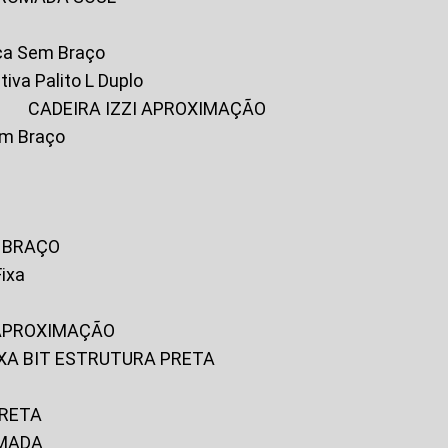
ica Sem Braço
tiva Palito L Duplo
A
CADEIRA IZZI APROXIMAÇÃO
om Braço
M BRAÇO
Fixa
 APROXIMAÇÃO
FIXA BIT ESTRUTURA PRETA
PRETA
OMADA