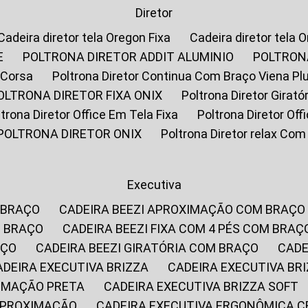
Diretor
Cadeira diretor tela Oregon Fixa
Cadeira diretor tela 
E
POLTRONA DIRETOR ADDIT ALUMINIO
POLTRON
 Corsa
Poltrona Diretor Continua Com Braço Viena Pl
POLTRONA DIRETOR FIXA ONIX
Poltrona Diretor Gira
oltrona Diretor Office Em Tela Fixa
Poltrona Diretor Of
POLTRONA DIRETOR ONIX
Poltrona Diretor relax Co
Executiva
 BRAÇO
CADEIRA BEEZI APROXIMAÇÃO COM BRAÇO
M BRAÇO
CADEIRA BEEZI FIXA COM 4 PÉS COM BRAÇ
AÇO
CADEIRA BEEZI GIRATÓRIA COM BRAÇO
CAD
CADEIRA EXECUTIVA BRIZZA
CADEIRA EXECUTIVA B
XIMAÇÃO PRETA
CADEIRA EXECUTIVA BRIZZA SOFT
 APROXIMAÇÃO
CADEIRA EXECUTIVA ERGONÔMICA 