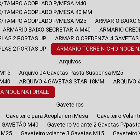
 C/TAMPO ACOPLADO P/MESA M40
 C/TAMPO ACOPLADO P/MESA 40 MM
 C/TAMPO ACOPLADO P/MESA M25
ARMARIO BAIXO
ARMARIO BAIXO SECRETARIA M40
ARMARIO CRED
PLAS 2 PORTAS UP
ARMARIO CREDENZA 4 GAVETAS
PLAS 2 PORTAS UP
ARMARIO TORRE NICHO NOCE 
Arquivos
 M15
Arquivo 04 Gavetas Pasta Suspensa M25
 M40
ARQUIVO 4 GAVETAS STAR 18MM
ARQUIVO
SA NOCE NATURALE
Gaveteiros
Gaveteiro para Acoplar em Mesa
Gaveteiro Volan
1 GAVETÃO M40
Gaveteiro Volante 2 Gavetas P/past
a M25
Gaveteiro volante 3 Gavetas M15
Gaveteir