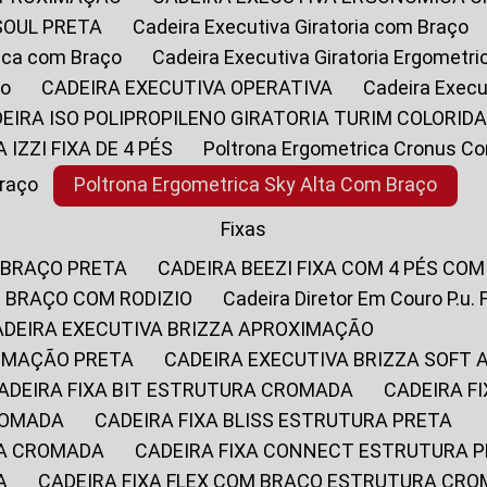
SOUL PRETA
Cadeira Executiva Giratoria com Braço
rica com Braço
Cadeira Executiva Giratoria Ergometr
ço
CADEIRA EXECUTIVA OPERATIVA
Cadeira Execu
DEIRA ISO POLIPROPILENO GIRATORIA TURIM COLORID
A IZZI FIXA DE 4 PÉS
Poltrona Ergometrica Cronus C
Braço
Poltrona Ergometrica Sky Alta Com Braço
Fixas
 BRAÇO PRETA
CADEIRA BEEZI FIXA COM 4 PÉS CO
OM BRAÇO COM RODIZIO
Cadeira Diretor Em Couro P.u. 
CADEIRA EXECUTIVA BRIZZA APROXIMAÇÃO
XIMAÇÃO PRETA
CADEIRA EXECUTIVA BRIZZA SOFT
CADEIRA FIXA BIT ESTRUTURA CROMADA
CADEIRA 
CROMADA
CADEIRA FIXA BLISS ESTRUTURA PRETA
RA CROMADA
CADEIRA FIXA CONNECT ESTRUTURA 
A
CADEIRA FIXA FLEX COM BRAÇO ESTRUTURA CR