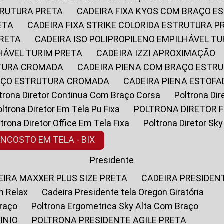
STRUTURA PRETA
CADEIRA FIXA KYOS COM BRAÇO 
ETA
CADEIRA FIXA STRIKE COLORIDA ESTRUTURA P
PRETA
CADEIRA ISO POLIPROPILENO EMPILHÁVEL T
LHÁVEL TURIM PRETA
CADEIRA IZZI APROXIMAÇÃO
UTURA CROMADA
CADEIRA PIENA COM BRAÇO ESTR
RAÇO ESTRUTURA CROMADA
CADEIRA PIENA ESTO
oltrona Diretor Continua Com Braço Corsa
Poltrona D
Poltrona Diretor Em Tela Pu Fixa
POLTRONA DIRETOR F
oltrona Diretor Office Em Tela Fixa
Poltrona Diretor S
ENCOSTO EM TELA - BIX
Presidente
DEIRA MAXXER PLUS SIZE PRETA
CADEIRA PRESIDEN
m Relax
Cadeira Presidente tela Oregon Giratória
Braço
Poltrona Ergometrica Sky Alta Com Braço
INIO
POLTRONA PRESIDENTE AGILE PRETA