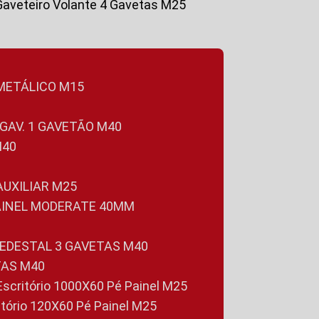
Gaveteiro Volante 4 Gavetas M25
 METÁLICO M15
 GAV. 1 GAVETÃO M40
M40
 AUXILIAR M25
PAINEL MODERATE 40MM
PEDESTAL 3 GAVETAS M40
TAS M40
 Escritório 1000X60 Pé Painel M25
ritório 120X60 Pé Painel M25