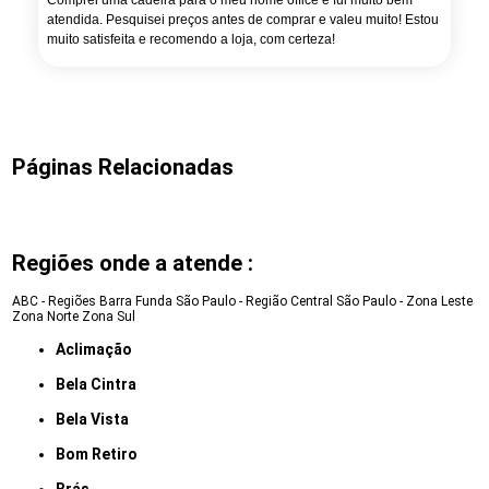
Comprei uma cadeira para o meu home office e fui muito bem
atendida. Pesquisei preços antes de comprar e valeu muito! Estou
muito satisfeita e recomendo a loja, com certeza!
Páginas Relacionadas
Regiões onde a atende :
ABC - Regiões
Barra Funda
São Paulo - Região Central
São Paulo - Zona Leste
Zona Norte
Zona Sul
Aclimação
Bela Cintra
Bela Vista
Bom Retiro