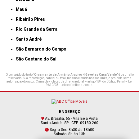
Mauá
Ribeirão Pires
Rio Grande da Serra
Santo André
São Bernardo do Campo
São Caetano do Sul
O conteúdo do texto "
Orçamento de Armário Arquivo 4 Gavetas Casa Verde
" é de direito
reservado. Sua reprodução, parcial ou total, mesmo citando nossos links, é proibida sem a
autorização do autor. Crime de violação de direito autoral – artigo 184 do Código Penal –
Lei
9610/98 - Lei de direitos autorais
.
ENDEREÇO
Av. Brasília, 65 - Vila Bela Vista
Santo André - SP - CEP: 09180-260
Seg. a Sex: 8h30 ás 18h00
Sábado: 8h ás 13h