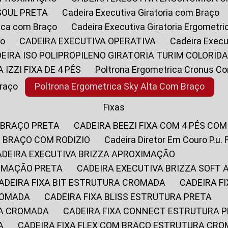
SOUL PRETA
Cadeira Executiva Giratoria com Braço
rica com Braço
Cadeira Executiva Giratoria Ergometr
ço
CADEIRA EXECUTIVA OPERATIVA
Cadeira Execu
DEIRA ISO POLIPROPILENO GIRATORIA TURIM COLORID
A IZZI FIXA DE 4 PÉS
Poltrona Ergometrica Cronus C
Braço
Poltrona Ergometrica Sky Alta Com Braço
Fixas
 BRAÇO PRETA
CADEIRA BEEZI FIXA COM 4 PÉS CO
OM BRAÇO COM RODIZIO
Cadeira Diretor Em Couro P.u. 
CADEIRA EXECUTIVA BRIZZA APROXIMAÇÃO
XIMAÇÃO PRETA
CADEIRA EXECUTIVA BRIZZA SOFT
CADEIRA FIXA BIT ESTRUTURA CROMADA
CADEIRA 
CROMADA
CADEIRA FIXA BLISS ESTRUTURA PRETA
RA CROMADA
CADEIRA FIXA CONNECT ESTRUTURA 
A
CADEIRA FIXA FLEX COM BRAÇO ESTRUTURA CR