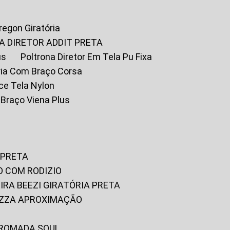
Oregon Giratória
A DIRETOR ADDIT PRETA
us
Poltrona Diretor Em Tela Pu Fixa
tória Com Braço Corsa
fice Tela Nylon
m Braço Viena Plus
 PRETA
O COM RODIZIO
EIRA BEEZI GIRATÓRIA PRETA
RIZZA APROXIMAÇÃO
CROMADA SOUL