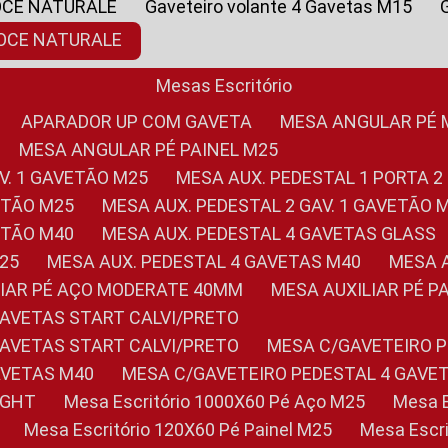
OCE NATURALE
Gaveteiro volante 4 Gavetas M15
NOCE NATURALE
Mesas Escritório
APARADOR UP COM GAVETA
MESA ANGULAR PÉ
MESA ANGULAR PÉ PAINEL M25
AV. 1 GAVETÃO M25
MESA AUX. PEDESTAL 1 PORTA 2
VETÃO M25
MESA AUX. PEDESTAL 2 GAV. 1 GAVETÃO 
VETÃO M40
MESA AUX. PEDESTAL 4 GAVETAS GLASS
M25
MESA AUX. PEDESTAL 4 GAVETAS M40
MESA
ILIAR PÉ AÇO MODERATE 40MM
MESA AUXILIAR PÉ 
GAVETAS START CALVI/PRETO
GAVETAS START CALVI/PRETO
MESA C/GAVETEIRO 
AVETAS M40
MESA C/GAVETEIRO PEDESTAL 4 GAVE
LIGHT
Mesa Escritório 1000X60 Pé Aço M25
Mesa
Mesa Escritório 120X60 Pé Painel M25
Mesa Esc