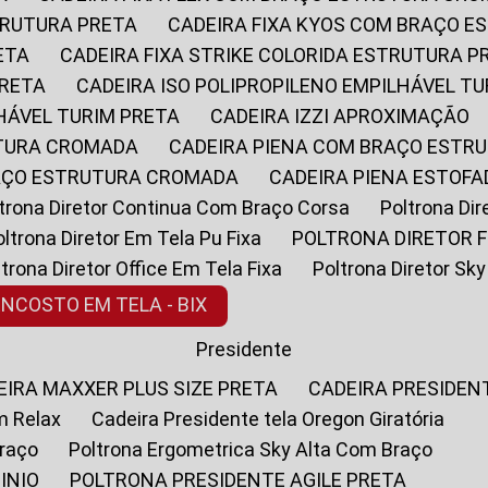
STRUTURA PRETA
CADEIRA FIXA KYOS COM BRAÇO 
ETA
CADEIRA FIXA STRIKE COLORIDA ESTRUTURA P
PRETA
CADEIRA ISO POLIPROPILENO EMPILHÁVEL T
LHÁVEL TURIM PRETA
CADEIRA IZZI APROXIMAÇÃO
UTURA CROMADA
CADEIRA PIENA COM BRAÇO ESTR
RAÇO ESTRUTURA CROMADA
CADEIRA PIENA ESTO
oltrona Diretor Continua Com Braço Corsa
Poltrona D
Poltrona Diretor Em Tela Pu Fixa
POLTRONA DIRETOR F
oltrona Diretor Office Em Tela Fixa
Poltrona Diretor S
ENCOSTO EM TELA - BIX
Presidente
DEIRA MAXXER PLUS SIZE PRETA
CADEIRA PRESIDEN
m Relax
Cadeira Presidente tela Oregon Giratória
Braço
Poltrona Ergometrica Sky Alta Com Braço
INIO
POLTRONA PRESIDENTE AGILE PRETA