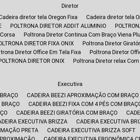
Diretor
Cadeira diretor tela Oregon Fixa
Cadeira diretor tela 
E
POLTRONA DIRETOR ADDIT ALUMINIO
POLTRON
 Corsa
Poltrona Diretor Continua Com Braço Viena Pl
POLTRONA DIRETOR FIXA ONIX
Poltrona Diretor Gira
oltrona Diretor Office Em Tela Fixa
Poltrona Diretor Of
POLTRONA DIRETOR ONIX
Poltrona Diretor relax Co
Executiva
 BRAÇO
CADEIRA BEEZI APROXIMAÇÃO COM BRAÇO
M BRAÇO
CADEIRA BEEZI FIXA COM 4 PÉS COM BRAÇ
AÇO
CADEIRA BEEZI GIRATÓRIA COM BRAÇO
CAD
CADEIRA EXECUTIVA BRIZZA
CADEIRA EXECUTIVA B
XIMAÇÃO PRETA
CADEIRA EXECUTIVA BRIZZA SOFT
 APROXIMAÇÃO
CADEIRA EXECUTIVA ERGONÔMICA 