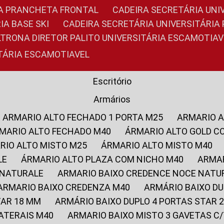
RIA PRANCHETA FRONTAL
CADEIRA SECRETÁRIA UNI
IA BASE SKI
CADEIRA SECRETÁRIA UNIVERSITÁRI
OLTRONA DIRETOR PALITO UNIVERSITÁRIA ESCAMOTIAV
ITÁRIA ESCAMOTIAVEL
Escritório
Armários
ARMARIO ALTO FECHADO 1 PORTA M25
ARMARIO 
RMARIO ALTO FECHADO M40
ÁRMARIO ALTO GOLD C
ARIO ALTO MISTO M25
ÁRMARIO ALTO MISTO M40
LE
ÁRMARIO ALTO PLAZA COM NICHO M40
ARMA
 NATURALE
ARMARIO BAIXO CREDENCE NOCE NATU
ARMARIO BAIXO CREDENZA M40
ARMÁRIO BAIXO D
TAR 18 MM
ARMÁRIO BAIXO DUPLO 4 PORTAS STAR
LATERAIS M40
ARMARIO BAIXO MISTO 3 GAVETAS 