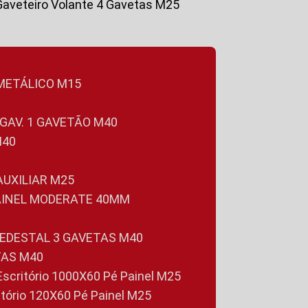
Gaveteiro Volante 4 Gavetas M25
 METÁLICO M15
 GAV. 1 GAVETÃO M40
M40
 AUXILIAR M25
PAINEL MODERATE 40MM
PEDESTAL 3 GAVETAS M40
TAS M40
 Escritório 1000X60 Pé Painel M25
ritório 120X60 Pé Painel M25