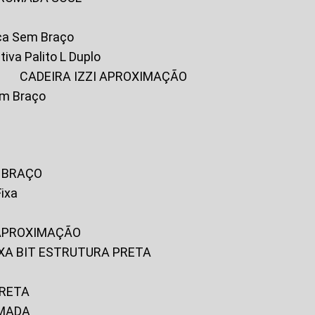
ica Sem Braço
tiva Palito L Duplo
A
CADEIRA IZZI APROXIMAÇÃO
om Braço
M BRAÇO
Fixa
 APROXIMAÇÃO
FIXA BIT ESTRUTURA PRETA
PRETA
OMADA