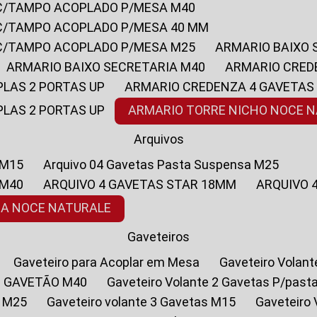
 C/TAMPO ACOPLADO P/MESA M40
 C/TAMPO ACOPLADO P/MESA 40 MM
 C/TAMPO ACOPLADO P/MESA M25
ARMARIO BAIXO
ARMARIO BAIXO SECRETARIA M40
ARMARIO CRED
PLAS 2 PORTAS UP
ARMARIO CREDENZA 4 GAVETAS
PLAS 2 PORTAS UP
ARMARIO TORRE NICHO NOCE 
Arquivos
 M15
Arquivo 04 Gavetas Pasta Suspensa M25
 M40
ARQUIVO 4 GAVETAS STAR 18MM
ARQUIVO
SA NOCE NATURALE
Gaveteiros
Gaveteiro para Acoplar em Mesa
Gaveteiro Volan
1 GAVETÃO M40
Gaveteiro Volante 2 Gavetas P/past
a M25
Gaveteiro volante 3 Gavetas M15
Gaveteir