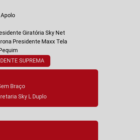
a Apolo
residente Giratória Sky Net
ltrona Presidente Maxx Tela
 Pequim
SIDENTE SUPREMA
a Sem Braço
cretaria Sky L Duplo