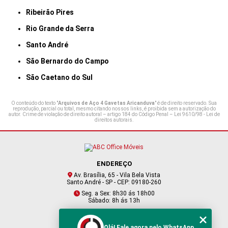
Ribeirão Pires
Rio Grande da Serra
Santo André
São Bernardo do Campo
São Caetano do Sul
O conteúdo do texto "
Arquivos de Aço 4 Gavetas Aricanduva
" é de direito reservado. Sua
reprodução, parcial ou total, mesmo citando nossos links, é proibida sem a autorização do
autor. Crime de violação de direito autoral – artigo 184 do Código Penal –
Lei 9610/98 - Lei de
direitos autorais
.
ENDEREÇO
Av. Brasília, 65 - Vila Bela Vista
Santo André - SP - CEP: 09180-260
Seg. a Sex: 8h30 ás 18h00
Sábado: 8h ás 13h
CONTATO
Olá! Fale agora pelo WhatsApp