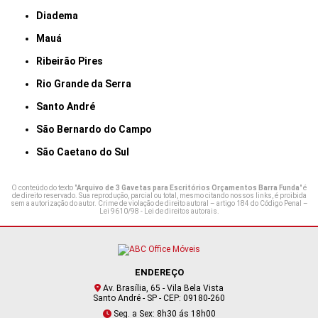
Diadema
Mauá
Ribeirão Pires
Rio Grande da Serra
Santo André
São Bernardo do Campo
São Caetano do Sul
O conteúdo do texto "
Arquivo de 3 Gavetas para Escritórios Orçamentos Barra Funda
" é
de direito reservado. Sua reprodução, parcial ou total, mesmo citando nossos links, é proibida
sem a autorização do autor. Crime de violação de direito autoral – artigo 184 do Código Penal –
Lei 9610/98 - Lei de direitos autorais
.
ENDEREÇO
Av. Brasília, 65 - Vila Bela Vista
Santo André - SP - CEP: 09180-260
Seg. a Sex: 8h30 ás 18h00