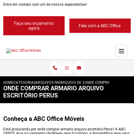
Entre em contato com um de nossos especialistas!
Faça seu orçamento
Fale com a ABC Office
agora
HOME
CATEGORIAS
ARQUIVOS PARA ESCRITORIOS
ARQUIVO DE 3 GAVETAS PARA ESCRITORIO
ONDE COMPRAR ARMARIO AR
ONDE COMPRAR ARMARIO ARQUIVO
ESCRITÓRIO PERUS
Conheça a ABC Office Móveis
Está procurando por onde comprar armario arquivo escritório Perus? A ABC
OFFICE atua no segmento de Móveis para Escritório, e disponibiliza para seus