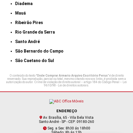
Diadema
Mauá
Ribeirão Pires
Rio Grande da Serra
Santo André
São Bernardo do Campo
São Caetano do Sul
O conteúdo do texto "
Onde Comprar Armario Arquivo Escritório Perus
" é de direito
reservado. Sua reprodução, parcial ou total, mesmo citando nossos links, é proibida sem a
autorização do autor. Crime de violação de direito autoral – artigo 184 do Código Penal –
Lei
9610/98 - Lei de direitos autorais
.
ENDEREÇO
Av. Brasília, 65 - Vila Bela Vista
Santo André - SP - CEP: 09180-260
Seg. a Sex: 8h30 ás 18h00
Sábado: 8h ás 13h