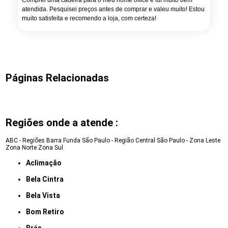
Comprei uma cadeira para o meu home office e fui muito bem
atendida. Pesquisei preços antes de comprar e valeu muito! Estou
muito satisfeita e recomendo a loja, com certeza!
Páginas Relacionadas
Regiões onde a atende :
ABC - Regiões
Barra Funda
São Paulo - Região Central
São Paulo - Zona Leste
Zona Norte
Zona Sul
Aclimação
Bela Cintra
Bela Vista
Bom Retiro