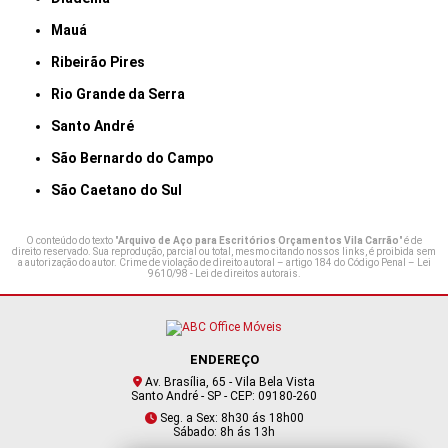
Mauá
Ribeirão Pires
Rio Grande da Serra
Santo André
São Bernardo do Campo
São Caetano do Sul
O conteúdo do texto "
Arquivo de Aço para Escritórios Orçamentos Vila Carrão
" é de
direito reservado. Sua reprodução, parcial ou total, mesmo citando nossos links, é proibida sem
a autorização do autor. Crime de violação de direito autoral – artigo 184 do Código Penal –
Lei
9610/98 - Lei de direitos autorais
.
ENDEREÇO
Av. Brasília, 65 - Vila Bela Vista
Santo André - SP - CEP: 09180-260
Seg. a Sex: 8h30 ás 18h00
Sábado: 8h ás 13h