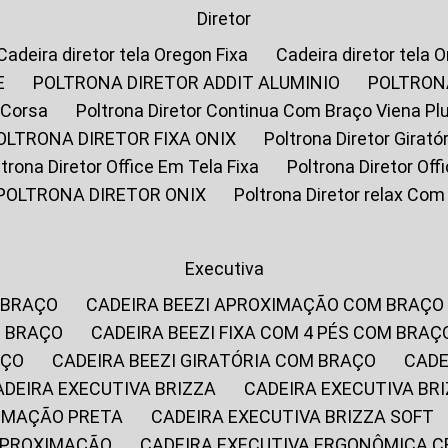
Diretor
Cadeira diretor tela Oregon Fixa
Cadeira diretor tela 
E
POLTRONA DIRETOR ADDIT ALUMINIO
POLTRON
 Corsa
Poltrona Diretor Continua Com Braço Viena Pl
POLTRONA DIRETOR FIXA ONIX
Poltrona Diretor Gira
oltrona Diretor Office Em Tela Fixa
Poltrona Diretor Of
POLTRONA DIRETOR ONIX
Poltrona Diretor relax Co
Executiva
 BRAÇO
CADEIRA BEEZI APROXIMAÇÃO COM BRAÇO
M BRAÇO
CADEIRA BEEZI FIXA COM 4 PÉS COM BRAÇ
AÇO
CADEIRA BEEZI GIRATÓRIA COM BRAÇO
CAD
CADEIRA EXECUTIVA BRIZZA
CADEIRA EXECUTIVA B
XIMAÇÃO PRETA
CADEIRA EXECUTIVA BRIZZA SOFT
 APROXIMAÇÃO
CADEIRA EXECUTIVA ERGONÔMICA 