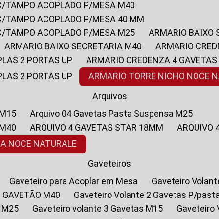
 C/TAMPO ACOPLADO P/MESA M40
 C/TAMPO ACOPLADO P/MESA 40 MM
 C/TAMPO ACOPLADO P/MESA M25
ARMARIO BAIXO
ARMARIO BAIXO SECRETARIA M40
ARMARIO CRED
PLAS 2 PORTAS UP
ARMARIO CREDENZA 4 GAVETAS
PLAS 2 PORTAS UP
ARMARIO TORRE NICHO NOCE 
Arquivos
 M15
Arquivo 04 Gavetas Pasta Suspensa M25
 M40
ARQUIVO 4 GAVETAS STAR 18MM
ARQUIVO
SA NOCE NATURALE
Gaveteiros
Gaveteiro para Acoplar em Mesa
Gaveteiro Volan
1 GAVETÃO M40
Gaveteiro Volante 2 Gavetas P/past
a M25
Gaveteiro volante 3 Gavetas M15
Gaveteir