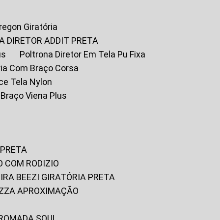
Oregon Giratória
A DIRETOR ADDIT PRETA
us
Poltrona Diretor Em Tela Pu Fixa
tória Com Braço Corsa
fice Tela Nylon
m Braço Viena Plus
 PRETA
O COM RODIZIO
EIRA BEEZI GIRATÓRIA PRETA
RIZZA APROXIMAÇÃO
CROMADA SOUL