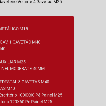
Gaveteiro Volante 4 Gavetas M25
 METÁLICO M15
 GAV. 1 GAVETÃO M40
M40
 AUXILIAR M25
PAINEL MODERATE 40MM
PEDESTAL 3 GAVETAS M40
TAS M40
 Escritório 1000X60 Pé Painel M25
ritório 120X60 Pé Painel M25