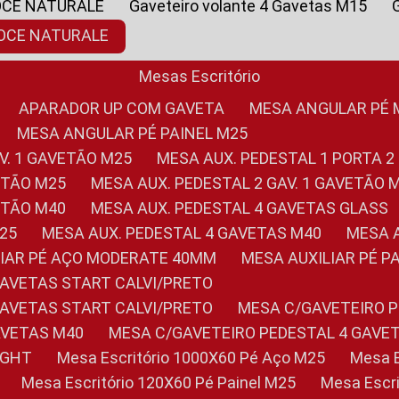
OCE NATURALE
Gaveteiro volante 4 Gavetas M15
NOCE NATURALE
Mesas Escritório
APARADOR UP COM GAVETA
MESA ANGULAR PÉ
MESA ANGULAR PÉ PAINEL M25
AV. 1 GAVETÃO M25
MESA AUX. PEDESTAL 1 PORTA 2
VETÃO M25
MESA AUX. PEDESTAL 2 GAV. 1 GAVETÃO 
VETÃO M40
MESA AUX. PEDESTAL 4 GAVETAS GLASS
M25
MESA AUX. PEDESTAL 4 GAVETAS M40
MESA
ILIAR PÉ AÇO MODERATE 40MM
MESA AUXILIAR PÉ 
GAVETAS START CALVI/PRETO
GAVETAS START CALVI/PRETO
MESA C/GAVETEIRO 
AVETAS M40
MESA C/GAVETEIRO PEDESTAL 4 GAVE
LIGHT
Mesa Escritório 1000X60 Pé Aço M25
Mesa
Mesa Escritório 120X60 Pé Painel M25
Mesa Esc