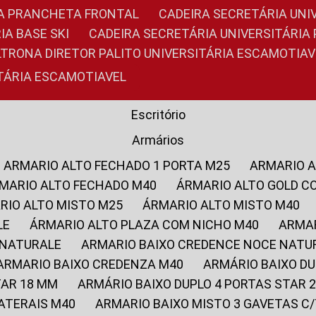
RIA PRANCHETA FRONTAL
CADEIRA SECRETÁRIA UNI
IA BASE SKI
CADEIRA SECRETÁRIA UNIVERSITÁRI
OLTRONA DIRETOR PALITO UNIVERSITÁRIA ESCAMOTIAV
ITÁRIA ESCAMOTIAVEL
Escritório
Armários
ARMARIO ALTO FECHADO 1 PORTA M25
ARMARIO 
RMARIO ALTO FECHADO M40
ÁRMARIO ALTO GOLD C
ARIO ALTO MISTO M25
ÁRMARIO ALTO MISTO M40
LE
ÁRMARIO ALTO PLAZA COM NICHO M40
ARMA
 NATURALE
ARMARIO BAIXO CREDENCE NOCE NATU
ARMARIO BAIXO CREDENZA M40
ARMÁRIO BAIXO D
TAR 18 MM
ARMÁRIO BAIXO DUPLO 4 PORTAS STAR
LATERAIS M40
ARMARIO BAIXO MISTO 3 GAVETAS 