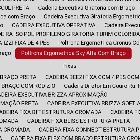
SOUL PRETA
Cadeira Executiva Giratoria com Braço
rica com Braço
Cadeira Executiva Giratoria Ergometr
ço
CADEIRA EXECUTIVA OPERATIVA
Cadeira Execu
DEIRA ISO POLIPROPILENO GIRATORIA TURIM COLORID
A IZZI FIXA DE 4 PÉS
Poltrona Ergometrica Cronus C
Braço
Poltrona Ergometrica Sky Alta Com Braço
Fixas
 BRAÇO PRETA
CADEIRA BEEZI FIXA COM 4 PÉS CO
OM BRAÇO COM RODIZIO
Cadeira Diretor Em Couro P.u. 
CADEIRA EXECUTIVA BRIZZA APROXIMAÇÃO
XIMAÇÃO PRETA
CADEIRA EXECUTIVA BRIZZA SOFT
CADEIRA FIXA BIT ESTRUTURA CROMADA
CADEIRA 
CROMADA
CADEIRA FIXA BLISS ESTRUTURA PRETA
RA CROMADA
CADEIRA FIXA CONNECT ESTRUTURA 
A
CADEIRA FIXA FLEX COM BRAÇO ESTRUTURA CR