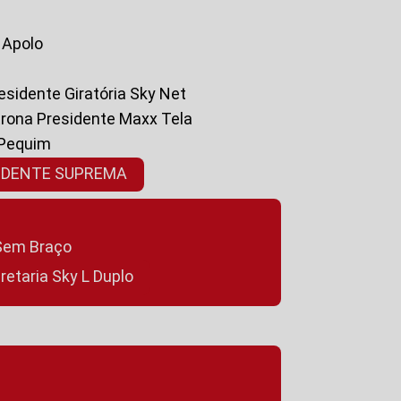
a Apolo
residente Giratória Sky Net
ltrona Presidente Maxx Tela
 Pequim
SIDENTE SUPREMA
a Sem Braço
cretaria Sky L Duplo