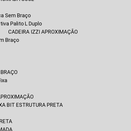
ica Sem Braço
tiva Palito L Duplo
A
CADEIRA IZZI APROXIMAÇÃO
om Braço
M BRAÇO
Fixa
 APROXIMAÇÃO
FIXA BIT ESTRUTURA PRETA
PRETA
OMADA