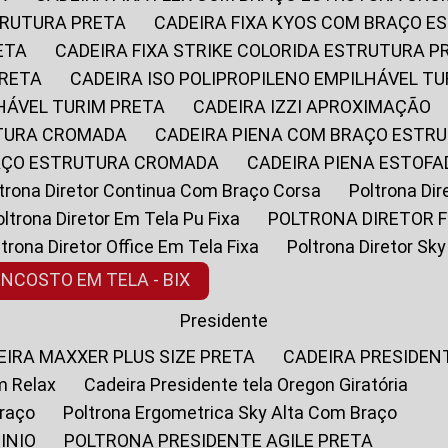
STRUTURA PRETA
CADEIRA FIXA KYOS COM BRAÇO 
ETA
CADEIRA FIXA STRIKE COLORIDA ESTRUTURA P
PRETA
CADEIRA ISO POLIPROPILENO EMPILHÁVEL T
LHÁVEL TURIM PRETA
CADEIRA IZZI APROXIMAÇÃO
UTURA CROMADA
CADEIRA PIENA COM BRAÇO ESTR
RAÇO ESTRUTURA CROMADA
CADEIRA PIENA ESTO
oltrona Diretor Continua Com Braço Corsa
Poltrona D
Poltrona Diretor Em Tela Pu Fixa
POLTRONA DIRETOR F
oltrona Diretor Office Em Tela Fixa
Poltrona Diretor S
ENCOSTO EM TELA - BIX
Presidente
DEIRA MAXXER PLUS SIZE PRETA
CADEIRA PRESIDEN
m Relax
Cadeira Presidente tela Oregon Giratória
Braço
Poltrona Ergometrica Sky Alta Com Braço
INIO
POLTRONA PRESIDENTE AGILE PRETA