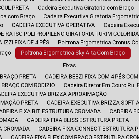
SOUL PRETA
Cadeira Executiva Giratoria com Braço
rica com Braço
Cadeira Executiva Giratoria Ergometr
ço
CADEIRA EXECUTIVA OPERATIVA
Cadeira Execu
DEIRA ISO POLIPROPILENO GIRATORIA TURIM COLORID
A IZZI FIXA DE 4 PÉS
Poltrona Ergometrica Cronus C
Braço
Poltrona Ergometrica Sky Alta Com Braço
Fixas
 BRAÇO PRETA
CADEIRA BEEZI FIXA COM 4 PÉS CO
OM BRAÇO COM RODIZIO
Cadeira Diretor Em Couro P.u. 
CADEIRA EXECUTIVA BRIZZA APROXIMAÇÃO
XIMAÇÃO PRETA
CADEIRA EXECUTIVA BRIZZA SOFT
CADEIRA FIXA BIT ESTRUTURA CROMADA
CADEIRA 
CROMADA
CADEIRA FIXA BLISS ESTRUTURA PRETA
RA CROMADA
CADEIRA FIXA CONNECT ESTRUTURA 
A
CADEIRA FIXA FLEX COM BRAÇO ESTRUTURA CR