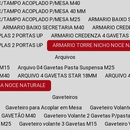
 C/TAMPO ACOPLADO P/MESA M40
 C/TAMPO ACOPLADO P/MESA 40 MM
 C/TAMPO ACOPLADO P/MESA M25
ARMARIO BAIXO
ARMARIO BAIXO SECRETARIA M40
ARMARIO CRED
PLAS 2 PORTAS UP
ARMARIO CREDENZA 4 GAVETAS
PLAS 2 PORTAS UP
ARMARIO TORRE NICHO NOCE 
Arquivos
 M15
Arquivo 04 Gavetas Pasta Suspensa M25
 M40
ARQUIVO 4 GAVETAS STAR 18MM
ARQUIVO
SA NOCE NATURALE
Gaveteiros
Gaveteiro para Acoplar em Mesa
Gaveteiro Volan
1 GAVETÃO M40
Gaveteiro Volante 2 Gavetas P/past
a M25
Gaveteiro volante 3 Gavetas M15
Gaveteir