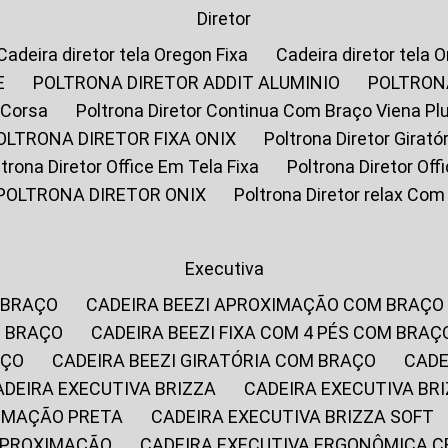
Diretor
Cadeira diretor tela Oregon Fixa
Cadeira diretor tela 
E
POLTRONA DIRETOR ADDIT ALUMINIO
POLTRON
 Corsa
Poltrona Diretor Continua Com Braço Viena Pl
POLTRONA DIRETOR FIXA ONIX
Poltrona Diretor Gira
oltrona Diretor Office Em Tela Fixa
Poltrona Diretor Of
POLTRONA DIRETOR ONIX
Poltrona Diretor relax Co
Executiva
 BRAÇO
CADEIRA BEEZI APROXIMAÇÃO COM BRAÇO
M BRAÇO
CADEIRA BEEZI FIXA COM 4 PÉS COM BRAÇ
AÇO
CADEIRA BEEZI GIRATÓRIA COM BRAÇO
CAD
CADEIRA EXECUTIVA BRIZZA
CADEIRA EXECUTIVA B
XIMAÇÃO PRETA
CADEIRA EXECUTIVA BRIZZA SOFT
 APROXIMAÇÃO
CADEIRA EXECUTIVA ERGONÔMICA 