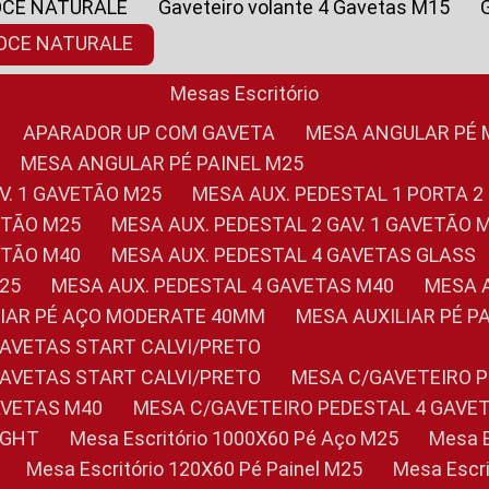
OCE NATURALE
Gaveteiro volante 4 Gavetas M15
NOCE NATURALE
Mesas Escritório
APARADOR UP COM GAVETA
MESA ANGULAR PÉ
MESA ANGULAR PÉ PAINEL M25
AV. 1 GAVETÃO M25
MESA AUX. PEDESTAL 1 PORTA 2
VETÃO M25
MESA AUX. PEDESTAL 2 GAV. 1 GAVETÃO 
VETÃO M40
MESA AUX. PEDESTAL 4 GAVETAS GLASS
M25
MESA AUX. PEDESTAL 4 GAVETAS M40
MESA
ILIAR PÉ AÇO MODERATE 40MM
MESA AUXILIAR PÉ 
GAVETAS START CALVI/PRETO
GAVETAS START CALVI/PRETO
MESA C/GAVETEIRO 
AVETAS M40
MESA C/GAVETEIRO PEDESTAL 4 GAVE
LIGHT
Mesa Escritório 1000X60 Pé Aço M25
Mesa
Mesa Escritório 120X60 Pé Painel M25
Mesa Esc