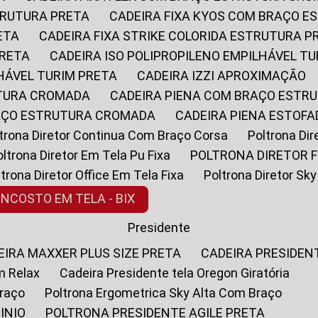
STRUTURA PRETA
CADEIRA FIXA KYOS COM BRAÇO 
ETA
CADEIRA FIXA STRIKE COLORIDA ESTRUTURA P
PRETA
CADEIRA ISO POLIPROPILENO EMPILHÁVEL T
LHÁVEL TURIM PRETA
CADEIRA IZZI APROXIMAÇÃO
UTURA CROMADA
CADEIRA PIENA COM BRAÇO ESTR
RAÇO ESTRUTURA CROMADA
CADEIRA PIENA ESTO
oltrona Diretor Continua Com Braço Corsa
Poltrona D
Poltrona Diretor Em Tela Pu Fixa
POLTRONA DIRETOR F
oltrona Diretor Office Em Tela Fixa
Poltrona Diretor S
ENCOSTO EM TELA - BIX
Presidente
DEIRA MAXXER PLUS SIZE PRETA
CADEIRA PRESIDEN
m Relax
Cadeira Presidente tela Oregon Giratória
Braço
Poltrona Ergometrica Sky Alta Com Braço
INIO
POLTRONA PRESIDENTE AGILE PRETA