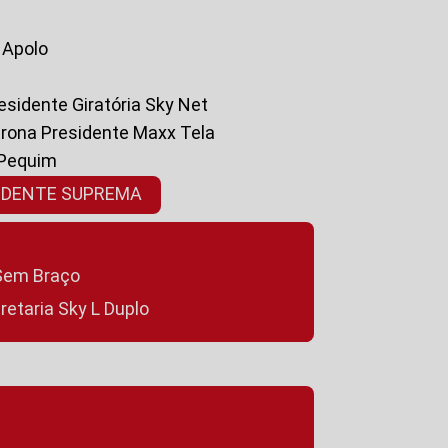
a Apolo
residente Giratória Sky Net
ltrona Presidente Maxx Tela
 Pequim
SIDENTE SUPREMA
a Sem Braço
cretaria Sky L Duplo