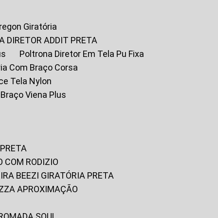
Oregon Giratória
A DIRETOR ADDIT PRETA
us
Poltrona Diretor Em Tela Pu Fixa
tória Com Braço Corsa
fice Tela Nylon
m Braço Viena Plus
 PRETA
O COM RODIZIO
EIRA BEEZI GIRATÓRIA PRETA
RIZZA APROXIMAÇÃO
CROMADA SOUL