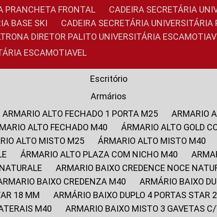
RIA PRANCHETA FRONTAL
CADEIRA SECRETÁRIA UNI
IA BASE SKI
CADEIRA SECRETÁRIA UNIVERSITÁRI
OLTRONA DIRETOR PALITO UNIVERSITÁRIA ESCAMOTIAV
ITÁRIA ESCAMOTIAVEL
Escritório
Armários
ARMARIO ALTO FECHADO 1 PORTA M25
ARMARIO 
RMARIO ALTO FECHADO M40
ÁRMARIO ALTO GOLD C
ARIO ALTO MISTO M25
ÁRMARIO ALTO MISTO M40
LE
ÁRMARIO ALTO PLAZA COM NICHO M40
ARMA
 NATURALE
ARMARIO BAIXO CREDENCE NOCE NATU
ARMARIO BAIXO CREDENZA M40
ARMÁRIO BAIXO D
TAR 18 MM
ARMÁRIO BAIXO DUPLO 4 PORTAS STAR
LATERAIS M40
ARMARIO BAIXO MISTO 3 GAVETAS 