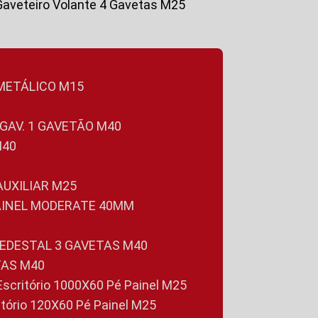
Gaveteiro Volante 4 Gavetas M25
 METÁLICO M15
 GAV. 1 GAVETÃO M40
M40
 AUXILIAR M25
PAINEL MODERATE 40MM
PEDESTAL 3 GAVETAS M40
TAS M40
 Escritório 1000X60 Pé Painel M25
ritório 120X60 Pé Painel M25