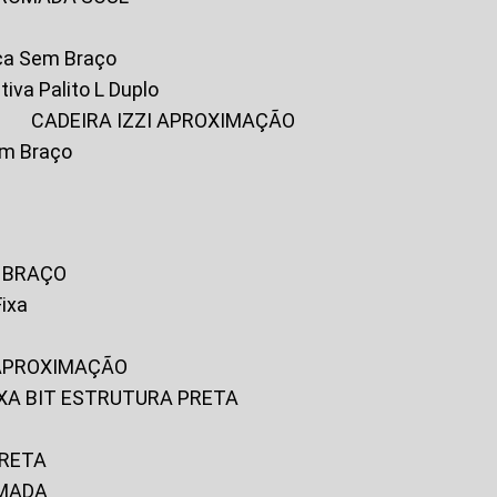
ica Sem Braço
tiva Palito L Duplo
A
CADEIRA IZZI APROXIMAÇÃO
om Braço
M BRAÇO
Fixa
 APROXIMAÇÃO
FIXA BIT ESTRUTURA PRETA
PRETA
OMADA