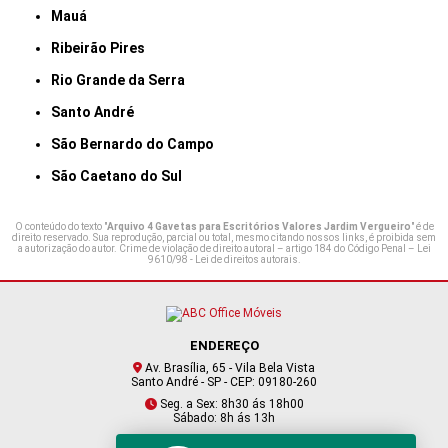
Mauá
Ribeirão Pires
Rio Grande da Serra
Santo André
São Bernardo do Campo
São Caetano do Sul
O conteúdo do texto "
Arquivo 4 Gavetas para Escritórios Valores Jardim Vergueiro
" é de
direito reservado. Sua reprodução, parcial ou total, mesmo citando nossos links, é proibida sem
a autorização do autor. Crime de violação de direito autoral – artigo 184 do Código Penal –
Lei
9610/98 - Lei de direitos autorais
.
ENDEREÇO
Av. Brasília, 65 - Vila Bela Vista
Santo André - SP - CEP: 09180-260
Seg. a Sex: 8h30 ás 18h00
Sábado: 8h ás 13h