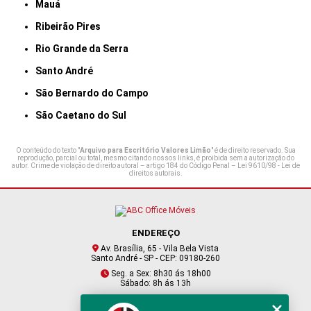
Mauá
Ribeirão Pires
Rio Grande da Serra
Santo André
São Bernardo do Campo
São Caetano do Sul
O conteúdo do texto "
Arquivo para Escritório Valores Limão
" é de direito reservado. Sua
reprodução, parcial ou total, mesmo citando nossos links, é proibida sem a autorização do
autor. Crime de violação de direito autoral – artigo 184 do Código Penal –
Lei 9610/98 - Lei de
direitos autorais
.
ENDEREÇO
Av. Brasília, 65 - Vila Bela Vista
Santo André - SP - CEP: 09180-260
Seg. a Sex: 8h30 ás 18h00
Sábado: 8h ás 13h
CONTATO