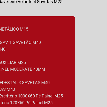
Gaveteiro Volante 4 Gavetas M25
 METÁLICO M15
 GAV. 1 GAVETÃO M40
M40
 AUXILIAR M25
PAINEL MODERATE 40MM
PEDESTAL 3 GAVETAS M40
TAS M40
 Escritório 1000X60 Pé Painel M25
ritório 120X60 Pé Painel M25