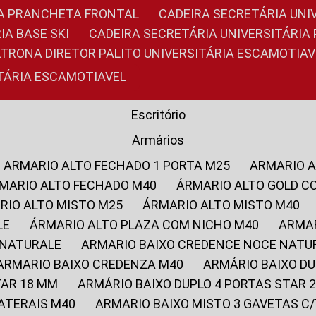
RIA PRANCHETA FRONTAL
CADEIRA SECRETÁRIA UNI
IA BASE SKI
CADEIRA SECRETÁRIA UNIVERSITÁRI
OLTRONA DIRETOR PALITO UNIVERSITÁRIA ESCAMOTIAV
ITÁRIA ESCAMOTIAVEL
Escritório
Armários
ARMARIO ALTO FECHADO 1 PORTA M25
ARMARIO 
RMARIO ALTO FECHADO M40
ÁRMARIO ALTO GOLD C
ARIO ALTO MISTO M25
ÁRMARIO ALTO MISTO M40
LE
ÁRMARIO ALTO PLAZA COM NICHO M40
ARMA
 NATURALE
ARMARIO BAIXO CREDENCE NOCE NATU
ARMARIO BAIXO CREDENZA M40
ARMÁRIO BAIXO D
TAR 18 MM
ARMÁRIO BAIXO DUPLO 4 PORTAS STAR
LATERAIS M40
ARMARIO BAIXO MISTO 3 GAVETAS 