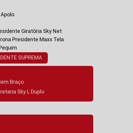
a Apolo
residente Giratória Sky Net
ltrona Presidente Maxx Tela
 Pequim
SIDENTE SUPREMA
a Sem Braço
cretaria Sky L Duplo