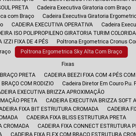
SOUL PRETA
Cadeira Executiva Giratoria com Braço
rica com Braço
Cadeira Executiva Giratoria Ergometr
ço
CADEIRA EXECUTIVA OPERATIVA
Cadeira Execu
DEIRA ISO POLIPROPILENO GIRATORIA TURIM COLORID
A IZZI FIXA DE 4 PÉS
Poltrona Ergometrica Cronus C
Braço
Poltrona Ergometrica Sky Alta Com Braço
Fixas
 BRAÇO PRETA
CADEIRA BEEZI FIXA COM 4 PÉS CO
OM BRAÇO COM RODIZIO
Cadeira Diretor Em Couro P.u. 
CADEIRA EXECUTIVA BRIZZA APROXIMAÇÃO
XIMAÇÃO PRETA
CADEIRA EXECUTIVA BRIZZA SOFT
CADEIRA FIXA BIT ESTRUTURA CROMADA
CADEIRA 
CROMADA
CADEIRA FIXA BLISS ESTRUTURA PRETA
RA CROMADA
CADEIRA FIXA CONNECT ESTRUTURA 
A
CADEIRA FIXA FLEX COM BRAÇO ESTRUTURA CR