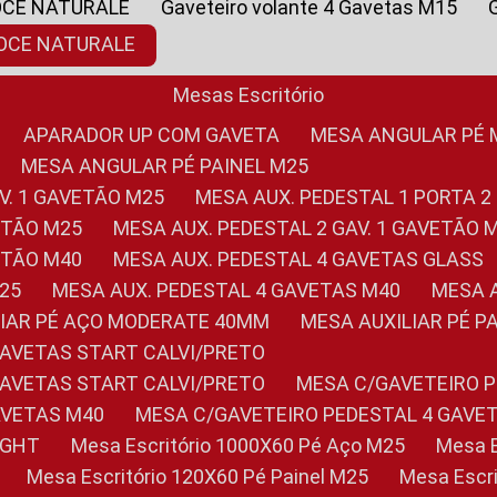
OCE NATURALE
Gaveteiro volante 4 Gavetas M15
NOCE NATURALE
Mesas Escritório
APARADOR UP COM GAVETA
MESA ANGULAR PÉ
MESA ANGULAR PÉ PAINEL M25
AV. 1 GAVETÃO M25
MESA AUX. PEDESTAL 1 PORTA 2
VETÃO M25
MESA AUX. PEDESTAL 2 GAV. 1 GAVETÃO 
VETÃO M40
MESA AUX. PEDESTAL 4 GAVETAS GLASS
M25
MESA AUX. PEDESTAL 4 GAVETAS M40
MESA
ILIAR PÉ AÇO MODERATE 40MM
MESA AUXILIAR PÉ 
GAVETAS START CALVI/PRETO
GAVETAS START CALVI/PRETO
MESA C/GAVETEIRO 
AVETAS M40
MESA C/GAVETEIRO PEDESTAL 4 GAVE
LIGHT
Mesa Escritório 1000X60 Pé Aço M25
Mesa
Mesa Escritório 120X60 Pé Painel M25
Mesa Esc