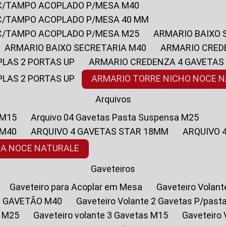
 C/TAMPO ACOPLADO P/MESA M40
 C/TAMPO ACOPLADO P/MESA 40 MM
 C/TAMPO ACOPLADO P/MESA M25
ARMARIO BAIXO
ARMARIO BAIXO SECRETARIA M40
ARMARIO CRED
PLAS 2 PORTAS UP
ARMARIO CREDENZA 4 GAVETAS
PLAS 2 PORTAS UP
ARMARIO TORRE NICHO NOCE 
Arquivos
 M15
Arquivo 04 Gavetas Pasta Suspensa M25
 M40
ARQUIVO 4 GAVETAS STAR 18MM
ARQUIVO
SA NOCE NATURALE
Gaveteiros
Gaveteiro para Acoplar em Mesa
Gaveteiro Volan
1 GAVETÃO M40
Gaveteiro Volante 2 Gavetas P/past
a M25
Gaveteiro volante 3 Gavetas M15
Gaveteir