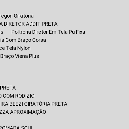
Oregon Giratória
A DIRETOR ADDIT PRETA
us
Poltrona Diretor Em Tela Pu Fixa
tória Com Braço Corsa
fice Tela Nylon
m Braço Viena Plus
 PRETA
O COM RODIZIO
EIRA BEEZI GIRATÓRIA PRETA
RIZZA APROXIMAÇÃO
CROMADA SOUL