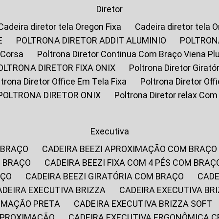
Diretor
Cadeira diretor tela Oregon Fixa
Cadeira diretor tela 
E
POLTRONA DIRETOR ADDIT ALUMINIO
POLTRON
 Corsa
Poltrona Diretor Continua Com Braço Viena Pl
POLTRONA DIRETOR FIXA ONIX
Poltrona Diretor Gira
oltrona Diretor Office Em Tela Fixa
Poltrona Diretor Of
POLTRONA DIRETOR ONIX
Poltrona Diretor relax Co
Executiva
 BRAÇO
CADEIRA BEEZI APROXIMAÇÃO COM BRAÇO
M BRAÇO
CADEIRA BEEZI FIXA COM 4 PÉS COM BRAÇ
AÇO
CADEIRA BEEZI GIRATÓRIA COM BRAÇO
CAD
CADEIRA EXECUTIVA BRIZZA
CADEIRA EXECUTIVA B
XIMAÇÃO PRETA
CADEIRA EXECUTIVA BRIZZA SOFT
 APROXIMAÇÃO
CADEIRA EXECUTIVA ERGONÔMICA 