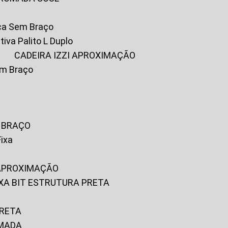
ica Sem Braço
tiva Palito L Duplo
A
CADEIRA IZZI APROXIMAÇÃO
om Braço
M BRAÇO
Fixa
 APROXIMAÇÃO
FIXA BIT ESTRUTURA PRETA
PRETA
OMADA