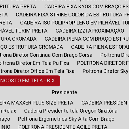
STRUTURA PRETA
CADEIRA FIXA KYOS COM BRAÇO 
ETA
CADEIRA FIXA STRIKE COLORIDA ESTRUTURA P
PRETA
CADEIRA ISO POLIPROPILENO EMPILHÁVEL T
LHÁVEL TURIM PRETA
CADEIRA IZZI APROXIMAÇÃO
UTURA CROMADA
CADEIRA PIENA COM BRAÇO ESTR
RAÇO ESTRUTURA CROMADA
CADEIRA PIENA ESTO
oltrona Diretor Continua Com Braço Corsa
Poltrona D
Poltrona Diretor Em Tela Pu Fixa
POLTRONA DIRETOR F
oltrona Diretor Office Em Tela Fixa
Poltrona Diretor S
ENCOSTO EM TELA - BIX
Presidente
DEIRA MAXXER PLUS SIZE PRETA
CADEIRA PRESIDEN
m Relax
Cadeira Presidente tela Oregon Giratória
Braço
Poltrona Ergometrica Sky Alta Com Braço
INIO
POLTRONA PRESIDENTE AGILE PRETA