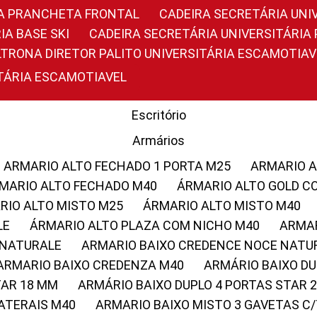
RIA PRANCHETA FRONTAL
CADEIRA SECRETÁRIA UNI
IA BASE SKI
CADEIRA SECRETÁRIA UNIVERSITÁRI
OLTRONA DIRETOR PALITO UNIVERSITÁRIA ESCAMOTIAV
ITÁRIA ESCAMOTIAVEL
Escritório
Armários
ARMARIO ALTO FECHADO 1 PORTA M25
ARMARIO 
RMARIO ALTO FECHADO M40
ÁRMARIO ALTO GOLD C
ARIO ALTO MISTO M25
ÁRMARIO ALTO MISTO M40
LE
ÁRMARIO ALTO PLAZA COM NICHO M40
ARMA
 NATURALE
ARMARIO BAIXO CREDENCE NOCE NATU
ARMARIO BAIXO CREDENZA M40
ARMÁRIO BAIXO D
TAR 18 MM
ARMÁRIO BAIXO DUPLO 4 PORTAS STAR
LATERAIS M40
ARMARIO BAIXO MISTO 3 GAVETAS 