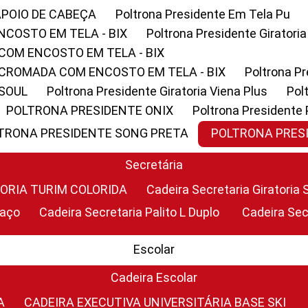
APOIO DE CABEÇA
Poltrona Presidente Em Tela Pu
NCOSTO EM TELA - BIX
Poltrona Presidente Giratori
COM ENCOSTO EM TELA - BIX
 CROMADA COM ENCOSTO EM TELA - BIX
Poltrona P
 SOUL
Poltrona Presidente Giratoria Viena Plus
Po
POLTRONA PRESIDENTE ONIX
Poltrona Presidente
LTRONA PRESIDENTE SONG PRETA
POLTRONA PRE
Secretária
TORIA TURIM COLORIDA
Cadeira Secretaria Giratori
raço
Cadeira Secretaria Palito L Duplo
Cadeira Se
Escolar
Cadeira Escolar
A
CADEIRA EXECUTIVA UNIVERSITÁRIA BASE SKI