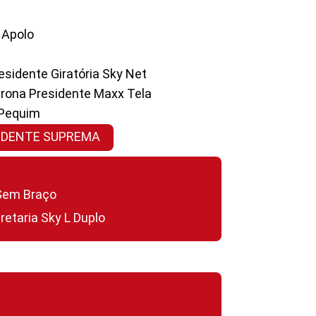
a Apolo
residente Giratória Sky Net
ltrona Presidente Maxx Tela
 Pequim
SIDENTE SUPREMA
a Sem Braço
cretaria Sky L Duplo