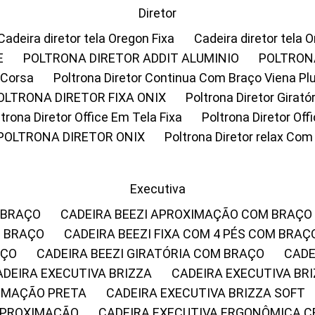
Diretor
Cadeira diretor tela Oregon Fixa
Cadeira diretor tela 
E
POLTRONA DIRETOR ADDIT ALUMINIO
POLTRON
 Corsa
Poltrona Diretor Continua Com Braço Viena Pl
POLTRONA DIRETOR FIXA ONIX
Poltrona Diretor Gira
oltrona Diretor Office Em Tela Fixa
Poltrona Diretor Of
POLTRONA DIRETOR ONIX
Poltrona Diretor relax Co
Executiva
 BRAÇO
CADEIRA BEEZI APROXIMAÇÃO COM BRAÇO
M BRAÇO
CADEIRA BEEZI FIXA COM 4 PÉS COM BRAÇ
AÇO
CADEIRA BEEZI GIRATÓRIA COM BRAÇO
CAD
CADEIRA EXECUTIVA BRIZZA
CADEIRA EXECUTIVA B
XIMAÇÃO PRETA
CADEIRA EXECUTIVA BRIZZA SOFT
 APROXIMAÇÃO
CADEIRA EXECUTIVA ERGONÔMICA 