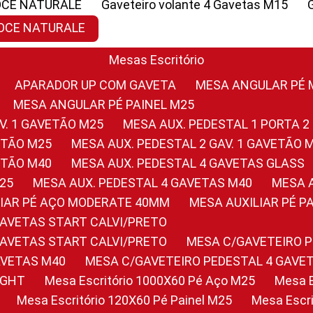
OCE NATURALE
Gaveteiro volante 4 Gavetas M15
NOCE NATURALE
Mesas Escritório
APARADOR UP COM GAVETA
MESA ANGULAR PÉ
MESA ANGULAR PÉ PAINEL M25
AV. 1 GAVETÃO M25
MESA AUX. PEDESTAL 1 PORTA 2
VETÃO M25
MESA AUX. PEDESTAL 2 GAV. 1 GAVETÃO 
VETÃO M40
MESA AUX. PEDESTAL 4 GAVETAS GLASS
M25
MESA AUX. PEDESTAL 4 GAVETAS M40
MESA
ILIAR PÉ AÇO MODERATE 40MM
MESA AUXILIAR PÉ 
GAVETAS START CALVI/PRETO
GAVETAS START CALVI/PRETO
MESA C/GAVETEIRO 
AVETAS M40
MESA C/GAVETEIRO PEDESTAL 4 GAVE
LIGHT
Mesa Escritório 1000X60 Pé Aço M25
Mesa
Mesa Escritório 120X60 Pé Painel M25
Mesa Esc