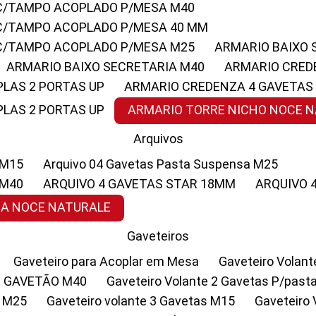
 C/TAMPO ACOPLADO P/MESA M40
 C/TAMPO ACOPLADO P/MESA 40 MM
 C/TAMPO ACOPLADO P/MESA M25
ARMARIO BAIXO
ARMARIO BAIXO SECRETARIA M40
ARMARIO CRED
PLAS 2 PORTAS UP
ARMARIO CREDENZA 4 GAVETAS
PLAS 2 PORTAS UP
ARMARIO TORRE NICHO NOCE 
Arquivos
 M15
Arquivo 04 Gavetas Pasta Suspensa M25
 M40
ARQUIVO 4 GAVETAS STAR 18MM
ARQUIVO
SA NOCE NATURALE
Gaveteiros
Gaveteiro para Acoplar em Mesa
Gaveteiro Volan
1 GAVETÃO M40
Gaveteiro Volante 2 Gavetas P/past
a M25
Gaveteiro volante 3 Gavetas M15
Gaveteir