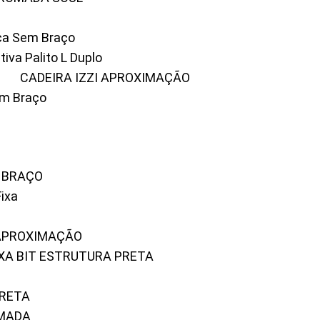
ica Sem Braço
tiva Palito L Duplo
A
CADEIRA IZZI APROXIMAÇÃO
om Braço
M BRAÇO
Fixa
 APROXIMAÇÃO
FIXA BIT ESTRUTURA PRETA
PRETA
OMADA