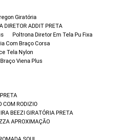
Oregon Giratória
A DIRETOR ADDIT PRETA
us
Poltrona Diretor Em Tela Pu Fixa
tória Com Braço Corsa
fice Tela Nylon
m Braço Viena Plus
 PRETA
O COM RODIZIO
EIRA BEEZI GIRATÓRIA PRETA
RIZZA APROXIMAÇÃO
CROMADA SOUL