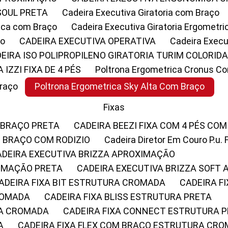
SOUL PRETA
Cadeira Executiva Giratoria com Braço
rica com Braço
Cadeira Executiva Giratoria Ergometr
ço
CADEIRA EXECUTIVA OPERATIVA
Cadeira Execu
DEIRA ISO POLIPROPILENO GIRATORIA TURIM COLORID
A IZZI FIXA DE 4 PÉS
Poltrona Ergometrica Cronus C
Braço
Poltrona Ergometrica Sky Alta Com Braço
Fixas
 BRAÇO PRETA
CADEIRA BEEZI FIXA COM 4 PÉS CO
OM BRAÇO COM RODIZIO
Cadeira Diretor Em Couro P.u. 
CADEIRA EXECUTIVA BRIZZA APROXIMAÇÃO
XIMAÇÃO PRETA
CADEIRA EXECUTIVA BRIZZA SOFT
CADEIRA FIXA BIT ESTRUTURA CROMADA
CADEIRA 
CROMADA
CADEIRA FIXA BLISS ESTRUTURA PRETA
RA CROMADA
CADEIRA FIXA CONNECT ESTRUTURA 
A
CADEIRA FIXA FLEX COM BRAÇO ESTRUTURA CR