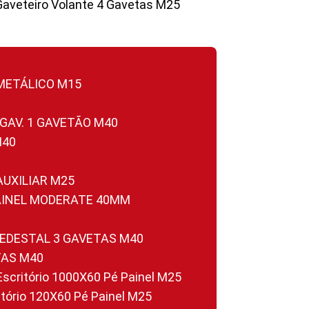
Gaveteiro Volante 4 Gavetas M25
 METÁLICO M15
 GAV. 1 GAVETÃO M40
M40
 AUXILIAR M25
PAINEL MODERATE 40MM
PEDESTAL 3 GAVETAS M40
TAS M40
 Escritório 1000X60 Pé Painel M25
ritório 120X60 Pé Painel M25