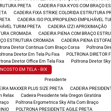
STRUTURA PRETA
CADEIRA FIXA KYOS COM BRAÇO 
ETA
CADEIRA FIXA STRIKE COLORIDA ESTRUTURA P
PRETA
CADEIRA ISO POLIPROPILENO EMPILHÁVEL T
LHÁVEL TURIM PRETA
CADEIRA IZZI APROXIMAÇÃO
UTURA CROMADA
CADEIRA PIENA COM BRAÇO ESTR
RAÇO ESTRUTURA CROMADA
CADEIRA PIENA ESTO
oltrona Diretor Continua Com Braço Corsa
Poltrona D
Poltrona Diretor Em Tela Pu Fixa
POLTRONA DIRETOR F
oltrona Diretor Office Em Tela Fixa
Poltrona Diretor S
ENCOSTO EM TELA - BIX
Presidente
DEIRA MAXXER PLUS SIZE PRETA
CADEIRA PRESIDEN
m Relax
Cadeira Presidente tela Oregon Giratória
Braço
Poltrona Ergometrica Sky Alta Com Braço
INIO
POLTRONA PRESIDENTE AGILE PRETA