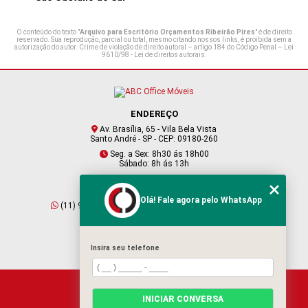
O conteúdo do texto "
Arquivo para Escritório Orçamentos Ribeirão Pires
" é de direito
reservado. Sua reprodução, parcial ou total, mesmo citando nossos links, é proibida sem a
autorização do autor. Crime de violação de direito autoral – artigo 184 do Código Penal –
Lei
9610/98 - Lei de direitos autorais
.
ENDEREÇO
Av. Brasília, 65 - Vila Bela Vista
Santo André - SP - CEP: 09180-260
Seg. a Sex: 8h30 ás 18h00
Sábado: 8h ás 13h
CONTATO
Olá! Fale agora pelo WhatsApp
(11) 95409-2229
(11) 4901-6045
vendas@abcofficemoveis.com.br
Insira seu telefone
HOME
INICIAR CONVERSA
SOBRE NÓS