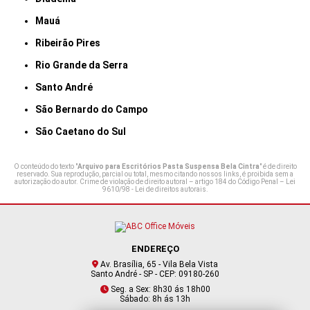
Mauá
Ribeirão Pires
Rio Grande da Serra
Santo André
São Bernardo do Campo
São Caetano do Sul
O conteúdo do texto "
Arquivo para Escritórios Pasta Suspensa Bela Cintra
" é de direito
reservado. Sua reprodução, parcial ou total, mesmo citando nossos links, é proibida sem a
autorização do autor. Crime de violação de direito autoral – artigo 184 do Código Penal –
Lei
9610/98 - Lei de direitos autorais
.
ENDEREÇO
Av. Brasília, 65 - Vila Bela Vista
Santo André - SP - CEP: 09180-260
Seg. a Sex: 8h30 ás 18h00
Sábado: 8h ás 13h