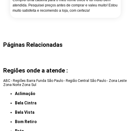
Comprei uma cadeira para o meu home office e fui muito bem
atendida. Pesquisei preços antes de comprar e valeu muito! Estou
muito satisfeita e recomendo a loja, com certeza!
Páginas Relacionadas
Regiões onde a atende :
ABC - Regiões
Barra Funda
São Paulo - Região Central
São Paulo - Zona Leste
Zona Norte
Zona Sul
Aclimação
Bela Cintra
Bela Vista
Bom Retiro