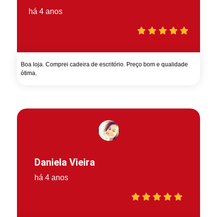
há 4 anos
Boa loja. Comprei cadeira de escritório. Preço bom e qualidade
ótima.
Daniela Vieira
há 4 anos