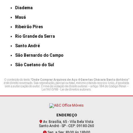
Diadema
Mauá
Ribeirão Pires
Rio Grande da Serra
Santo André
São Bernardo do Campo
São Caetano do Sul
O conteúdo do texto "
Onde Comprar Arquivos de Aço 4 Gavetas Chácara Santo Antônio
"
é de direito reservado. Sua reprodução, parcial ou total, mesmo citando nossos links, é proibida
sem a autorização do autor. Crime de violação de direito autoral – artigo 184 do Código Penal –
Lei 9610/98 - Lei de direitos autorais
.
ENDEREÇO
Av. Brasília, 65 - Vila Bela Vista
Santo André - SP - CEP: 09180-260
Seg. a Sex: 8h30 ás 18h00