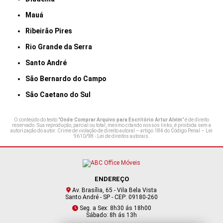
Mauá
Ribeirão Pires
Rio Grande da Serra
Santo André
São Bernardo do Campo
São Caetano do Sul
O conteúdo do texto "
Onde Comprar Arquivo para Escritório Artur Alvim
" é de direito
reservado. Sua reprodução, parcial ou total, mesmo citando nossos links, é proibida sem a
autorização do autor. Crime de violação de direito autoral – artigo 184 do Código Penal –
Lei
9610/98 - Lei de direitos autorais
.
ENDEREÇO
Av. Brasília, 65 - Vila Bela Vista
Santo André - SP - CEP: 09180-260
Seg. a Sex: 8h30 ás 18h00
Sábado: 8h ás 13h