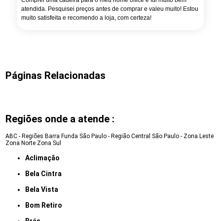
Comprei uma cadeira para o meu home office e fui muito bem
atendida. Pesquisei preços antes de comprar e valeu muito! Estou
muito satisfeita e recomendo a loja, com certeza!
Páginas Relacionadas
Regiões onde a atende :
ABC - Regiões
Barra Funda
São Paulo - Região Central
São Paulo - Zona Leste
Zona Norte
Zona Sul
Aclimação
Bela Cintra
Bela Vista
Bom Retiro