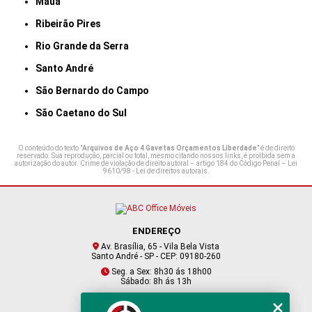
Mauá
Ribeirão Pires
Rio Grande da Serra
Santo André
São Bernardo do Campo
São Caetano do Sul
O conteúdo do texto "
Arquivos de Aço 4 Gavetas Orçamentos Liberdade
" é de direito
reservado. Sua reprodução, parcial ou total, mesmo citando nossos links, é proibida sem a
autorização do autor. Crime de violação de direito autoral – artigo 184 do Código Penal –
Lei
9610/98 - Lei de direitos autorais
.
ENDEREÇO
Av. Brasília, 65 - Vila Bela Vista
Santo André - SP - CEP: 09180-260
Seg. a Sex: 8h30 ás 18h00
Sábado: 8h ás 13h
CONTATO