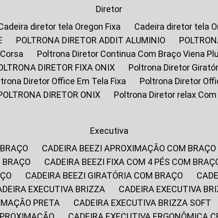
Diretor
Cadeira diretor tela Oregon Fixa
Cadeira diretor tela 
E
POLTRONA DIRETOR ADDIT ALUMINIO
POLTRON
 Corsa
Poltrona Diretor Continua Com Braço Viena Pl
POLTRONA DIRETOR FIXA ONIX
Poltrona Diretor Gira
oltrona Diretor Office Em Tela Fixa
Poltrona Diretor Of
POLTRONA DIRETOR ONIX
Poltrona Diretor relax Co
Executiva
 BRAÇO
CADEIRA BEEZI APROXIMAÇÃO COM BRAÇO
M BRAÇO
CADEIRA BEEZI FIXA COM 4 PÉS COM BRAÇ
AÇO
CADEIRA BEEZI GIRATÓRIA COM BRAÇO
CAD
CADEIRA EXECUTIVA BRIZZA
CADEIRA EXECUTIVA B
XIMAÇÃO PRETA
CADEIRA EXECUTIVA BRIZZA SOFT
 APROXIMAÇÃO
CADEIRA EXECUTIVA ERGONÔMICA 