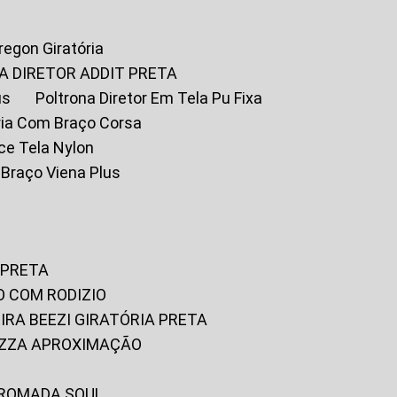
Oregon Giratória
A DIRETOR ADDIT PRETA
us
Poltrona Diretor Em Tela Pu Fixa
tória Com Braço Corsa
fice Tela Nylon
m Braço Viena Plus
 PRETA
O COM RODIZIO
EIRA BEEZI GIRATÓRIA PRETA
RIZZA APROXIMAÇÃO
CROMADA SOUL