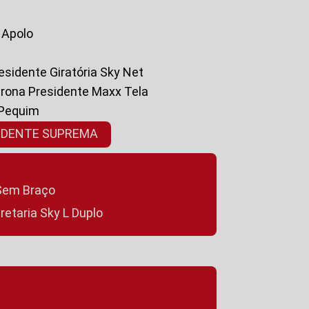
a Apolo
residente Giratória Sky Net
ltrona Presidente Maxx Tela
 Pequim
SIDENTE SUPREMA
a Sem Braço
cretaria Sky L Duplo