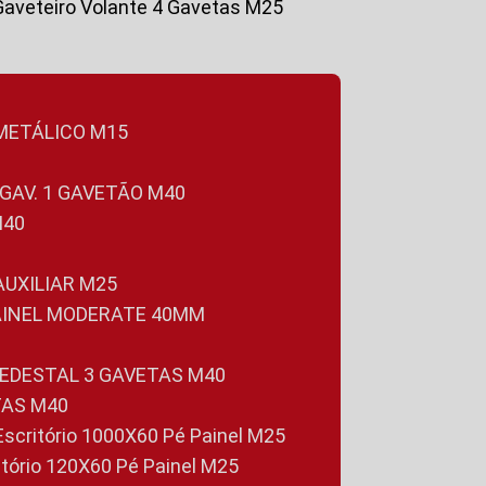
Gaveteiro Volante 4 Gavetas M25
 METÁLICO M15
 GAV. 1 GAVETÃO M40
M40
 AUXILIAR M25
PAINEL MODERATE 40MM
PEDESTAL 3 GAVETAS M40
TAS M40
 Escritório 1000X60 Pé Painel M25
ritório 120X60 Pé Painel M25