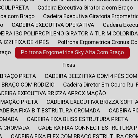
SOUL PRETA
Cadeira Executiva Giratoria com Braço
rica com Braço
Cadeira Executiva Giratoria Ergometr
ço
CADEIRA EXECUTIVA OPERATIVA
Cadeira Execu
DEIRA ISO POLIPROPILENO GIRATORIA TURIM COLORID
A IZZI FIXA DE 4 PÉS
Poltrona Ergometrica Cronus C
Braço
Poltrona Ergometrica Sky Alta Com Braço
Fixas
 BRAÇO PRETA
CADEIRA BEEZI FIXA COM 4 PÉS CO
OM BRAÇO COM RODIZIO
Cadeira Diretor Em Couro P.u. 
CADEIRA EXECUTIVA BRIZZA APROXIMAÇÃO
XIMAÇÃO PRETA
CADEIRA EXECUTIVA BRIZZA SOFT
CADEIRA FIXA BIT ESTRUTURA CROMADA
CADEIRA 
CROMADA
CADEIRA FIXA BLISS ESTRUTURA PRETA
RA CROMADA
CADEIRA FIXA CONNECT ESTRUTURA 
A
CADEIRA FIXA FLEX COM BRAÇO ESTRUTURA CR