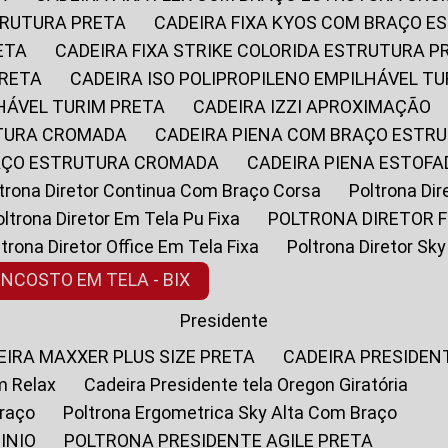
STRUTURA PRETA
CADEIRA FIXA KYOS COM BRAÇO 
ETA
CADEIRA FIXA STRIKE COLORIDA ESTRUTURA P
PRETA
CADEIRA ISO POLIPROPILENO EMPILHÁVEL T
LHÁVEL TURIM PRETA
CADEIRA IZZI APROXIMAÇÃO
UTURA CROMADA
CADEIRA PIENA COM BRAÇO ESTR
RAÇO ESTRUTURA CROMADA
CADEIRA PIENA ESTO
oltrona Diretor Continua Com Braço Corsa
Poltrona D
Poltrona Diretor Em Tela Pu Fixa
POLTRONA DIRETOR F
oltrona Diretor Office Em Tela Fixa
Poltrona Diretor S
ENCOSTO EM TELA - BIX
Presidente
DEIRA MAXXER PLUS SIZE PRETA
CADEIRA PRESIDEN
m Relax
Cadeira Presidente tela Oregon Giratória
Braço
Poltrona Ergometrica Sky Alta Com Braço
INIO
POLTRONA PRESIDENTE AGILE PRETA