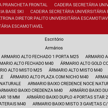
RIA PRANCHETA FRONTAL
CADEIRA SECRETÁRIA UNI
IA BASE SKI
CADEIRA SECRETÁRIA UNIVERSITÁRI
OLTRONA DIRETOR PALITO UNIVERSITÁRIA ESCAMOTIAV
ITÁRIA ESCAMOTIAVEL
Escritório
Armários
ARMARIO ALTO FECHADO 1 PORTA M25
ARMARIO 
RMARIO ALTO FECHADO M40
ÁRMARIO ALTO GOLD C
ARIO ALTO MISTO M25
ÁRMARIO ALTO MISTO M40
LE
ÁRMARIO ALTO PLAZA COM NICHO M40
ARMA
 NATURALE
ARMARIO BAIXO CREDENCE NOCE NATU
ARMARIO BAIXO CREDENZA M40
ARMÁRIO BAIXO D
TAR 18 MM
ARMÁRIO BAIXO DUPLO 4 PORTAS STAR
LATERAIS M40
ARMARIO BAIXO MISTO 3 GAVETAS 