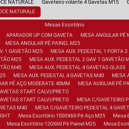
OCE NATURALE
Gaveteiro volante 4 Gavetas M15
NOCE NATURALE
Mesas Escritório
APARADOR UP COM GAVETA
MESA ANGULAR PÉ
MESA ANGULAR PÉ PAINEL M25
AV. 1 GAVETÃO M25
MESA AUX. PEDESTAL 1 PORTA 2
VETÃO M25
MESA AUX. PEDESTAL 2 GAV. 1 GAVETÃO 
VETÃO M40
MESA AUX. PEDESTAL 4 GAVETAS GLASS
M25
MESA AUX. PEDESTAL 4 GAVETAS M40
MESA
ILIAR PÉ AÇO MODERATE 40MM
MESA AUXILIAR PÉ 
GAVETAS START CALVI/PRETO
GAVETAS START CALVI/PRETO
MESA C/GAVETEIRO 
AVETAS M40
MESA C/GAVETEIRO PEDESTAL 4 GAVE
LIGHT
Mesa Escritório 1000X60 Pé Aço M25
Mesa
Mesa Escritório 120X60 Pé Painel M25
Mesa Esc