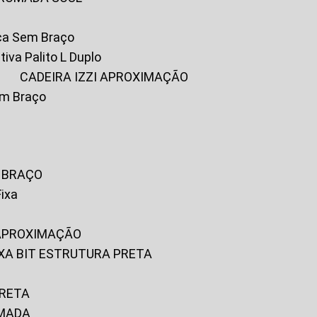
ica Sem Braço
tiva Palito L Duplo
A
CADEIRA IZZI APROXIMAÇÃO
om Braço
M BRAÇO
Fixa
 APROXIMAÇÃO
FIXA BIT ESTRUTURA PRETA
PRETA
OMADA