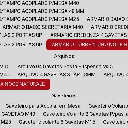
 C/TAMPO ACOPLADO P/MESA M40
 C/TAMPO ACOPLADO P/MESA 40 MM
 C/TAMPO ACOPLADO P/MESA M25
ARMARIO BAIXO
ARMARIO BAIXO SECRETARIA M40
ARMARIO CRED
PLAS 2 PORTAS UP
ARMARIO CREDENZA 4 GAVETAS
PLAS 2 PORTAS UP
ARMARIO TORRE NICHO NOCE 
Arquivos
 M15
Arquivo 04 Gavetas Pasta Suspensa M25
 M40
ARQUIVO 4 GAVETAS STAR 18MM
ARQUIVO
SA NOCE NATURALE
Gaveteiros
Gaveteiro para Acoplar em Mesa
Gaveteiro Volan
1 GAVETÃO M40
Gaveteiro Volante 2 Gavetas P/past
a M25
Gaveteiro volante 3 Gavetas M15
Gaveteir