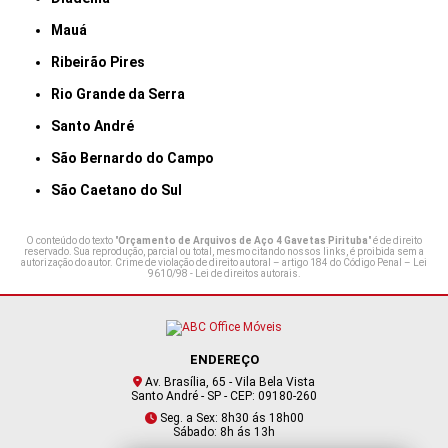
Mauá
Ribeirão Pires
Rio Grande da Serra
Santo André
São Bernardo do Campo
São Caetano do Sul
O conteúdo do texto "
Orçamento de Arquivos de Aço 4 Gavetas Pirituba
" é de direito
reservado. Sua reprodução, parcial ou total, mesmo citando nossos links, é proibida sem a
autorização do autor. Crime de violação de direito autoral – artigo 184 do Código Penal –
Lei
9610/98 - Lei de direitos autorais
.
ENDEREÇO
Av. Brasília, 65 - Vila Bela Vista
Santo André - SP - CEP: 09180-260
Seg. a Sex: 8h30 ás 18h00
Sábado: 8h ás 13h