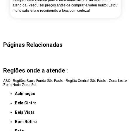
Comprei uma cadeira para o meu home office e fui muito bem
atendida. Pesquisei preços antes de comprar e valeu muito! Estou
muito satisfeita e recomendo a loja, com certeza!
Páginas Relacionadas
Regiões onde a atende :
ABC - Regiões
Barra Funda
São Paulo - Região Central
São Paulo - Zona Leste
Zona Norte
Zona Sul
Aclimação
Bela Cintra
Bela Vista
Bom Retiro