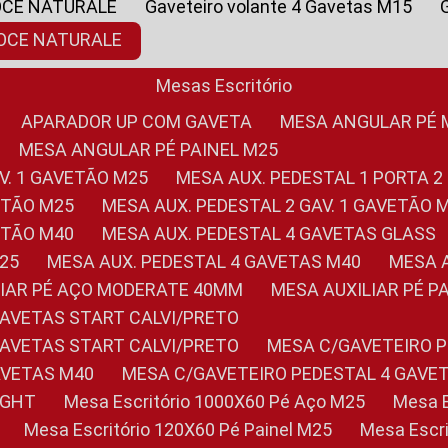
OCE NATURALE
Gaveteiro volante 4 Gavetas M15
NOCE NATURALE
Mesas Escritório
APARADOR UP COM GAVETA
MESA ANGULAR PÉ
MESA ANGULAR PÉ PAINEL M25
AV. 1 GAVETÃO M25
MESA AUX. PEDESTAL 1 PORTA 2
VETÃO M25
MESA AUX. PEDESTAL 2 GAV. 1 GAVETÃO 
VETÃO M40
MESA AUX. PEDESTAL 4 GAVETAS GLASS
M25
MESA AUX. PEDESTAL 4 GAVETAS M40
MESA
ILIAR PÉ AÇO MODERATE 40MM
MESA AUXILIAR PÉ 
GAVETAS START CALVI/PRETO
GAVETAS START CALVI/PRETO
MESA C/GAVETEIRO 
AVETAS M40
MESA C/GAVETEIRO PEDESTAL 4 GAVE
LIGHT
Mesa Escritório 1000X60 Pé Aço M25
Mesa
Mesa Escritório 120X60 Pé Painel M25
Mesa Esc