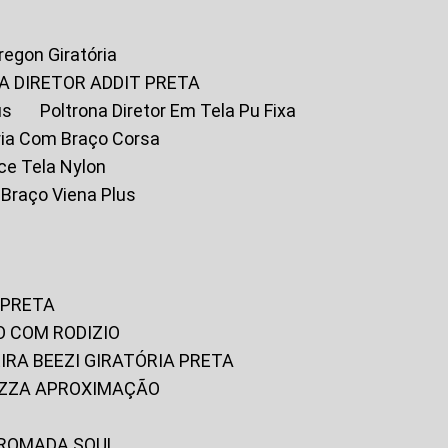
Oregon Giratória
A DIRETOR ADDIT PRETA
us
Poltrona Diretor Em Tela Pu Fixa
tória Com Braço Corsa
fice Tela Nylon
m Braço Viena Plus
 PRETA
O COM RODIZIO
EIRA BEEZI GIRATÓRIA PRETA
RIZZA APROXIMAÇÃO
CROMADA SOUL