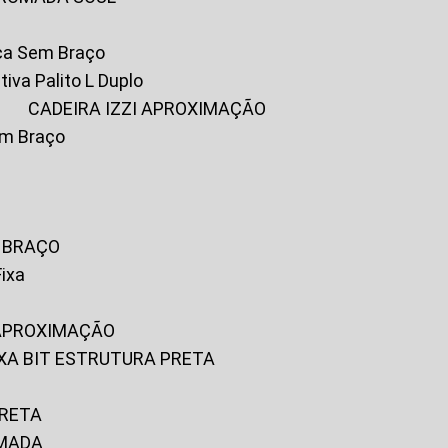
ica Sem Braço
tiva Palito L Duplo
A
CADEIRA IZZI APROXIMAÇÃO
om Braço
M BRAÇO
Fixa
 APROXIMAÇÃO
FIXA BIT ESTRUTURA PRETA
PRETA
OMADA