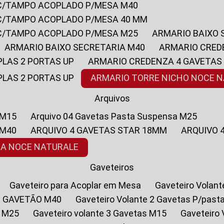
 C/TAMPO ACOPLADO P/MESA M40
 C/TAMPO ACOPLADO P/MESA 40 MM
 C/TAMPO ACOPLADO P/MESA M25
ARMARIO BAIXO
ARMARIO BAIXO SECRETARIA M40
ARMARIO CRED
PLAS 2 PORTAS UP
ARMARIO CREDENZA 4 GAVETAS
PLAS 2 PORTAS UP
ARMARIO TORRE NICHO NOCE 
Arquivos
 M15
Arquivo 04 Gavetas Pasta Suspensa M25
 M40
ARQUIVO 4 GAVETAS STAR 18MM
ARQUIVO
SA NOCE NATURALE
Gaveteiros
Gaveteiro para Acoplar em Mesa
Gaveteiro Volan
1 GAVETÃO M40
Gaveteiro Volante 2 Gavetas P/past
a M25
Gaveteiro volante 3 Gavetas M15
Gaveteir