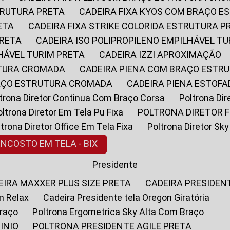
STRUTURA PRETA
CADEIRA FIXA KYOS COM BRAÇO 
ETA
CADEIRA FIXA STRIKE COLORIDA ESTRUTURA P
PRETA
CADEIRA ISO POLIPROPILENO EMPILHÁVEL T
LHÁVEL TURIM PRETA
CADEIRA IZZI APROXIMAÇÃO
UTURA CROMADA
CADEIRA PIENA COM BRAÇO ESTR
RAÇO ESTRUTURA CROMADA
CADEIRA PIENA ESTO
oltrona Diretor Continua Com Braço Corsa
Poltrona D
Poltrona Diretor Em Tela Pu Fixa
POLTRONA DIRETOR F
oltrona Diretor Office Em Tela Fixa
Poltrona Diretor S
ENCOSTO EM TELA - BIX
Presidente
DEIRA MAXXER PLUS SIZE PRETA
CADEIRA PRESIDEN
m Relax
Cadeira Presidente tela Oregon Giratória
Braço
Poltrona Ergometrica Sky Alta Com Braço
INIO
POLTRONA PRESIDENTE AGILE PRETA