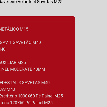
Gaveteiro Volante 4 Gavetas M25
 METÁLICO M15
 GAV. 1 GAVETÃO M40
M40
 AUXILIAR M25
PAINEL MODERATE 40MM
PEDESTAL 3 GAVETAS M40
TAS M40
 Escritório 1000X60 Pé Painel M25
ritório 120X60 Pé Painel M25