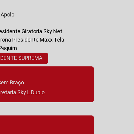
a Apolo
residente Giratória Sky Net
ltrona Presidente Maxx Tela
 Pequim
SIDENTE SUPREMA
a Sem Braço
cretaria Sky L Duplo