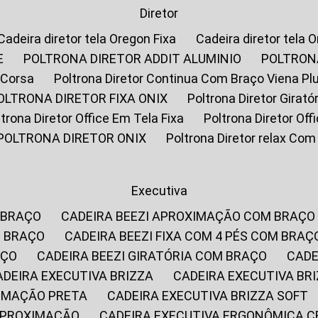
Diretor
Cadeira diretor tela Oregon Fixa
Cadeira diretor tela 
E
POLTRONA DIRETOR ADDIT ALUMINIO
POLTRON
 Corsa
Poltrona Diretor Continua Com Braço Viena Pl
POLTRONA DIRETOR FIXA ONIX
Poltrona Diretor Gira
oltrona Diretor Office Em Tela Fixa
Poltrona Diretor Of
POLTRONA DIRETOR ONIX
Poltrona Diretor relax Co
Executiva
 BRAÇO
CADEIRA BEEZI APROXIMAÇÃO COM BRAÇO
M BRAÇO
CADEIRA BEEZI FIXA COM 4 PÉS COM BRAÇ
AÇO
CADEIRA BEEZI GIRATÓRIA COM BRAÇO
CAD
CADEIRA EXECUTIVA BRIZZA
CADEIRA EXECUTIVA B
XIMAÇÃO PRETA
CADEIRA EXECUTIVA BRIZZA SOFT
 APROXIMAÇÃO
CADEIRA EXECUTIVA ERGONÔMICA 