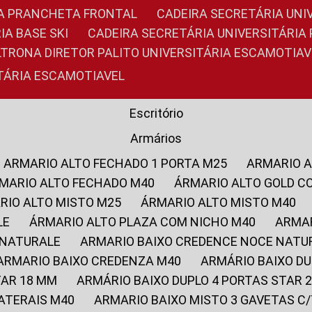
RIA PRANCHETA FRONTAL
CADEIRA SECRETÁRIA UNI
IA BASE SKI
CADEIRA SECRETÁRIA UNIVERSITÁRI
OLTRONA DIRETOR PALITO UNIVERSITÁRIA ESCAMOTIAV
ITÁRIA ESCAMOTIAVEL
Escritório
Armários
ARMARIO ALTO FECHADO 1 PORTA M25
ARMARIO 
RMARIO ALTO FECHADO M40
ÁRMARIO ALTO GOLD C
ARIO ALTO MISTO M25
ÁRMARIO ALTO MISTO M40
LE
ÁRMARIO ALTO PLAZA COM NICHO M40
ARMA
 NATURALE
ARMARIO BAIXO CREDENCE NOCE NATU
ARMARIO BAIXO CREDENZA M40
ARMÁRIO BAIXO D
TAR 18 MM
ARMÁRIO BAIXO DUPLO 4 PORTAS STAR
LATERAIS M40
ARMARIO BAIXO MISTO 3 GAVETAS 