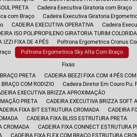
SOUL PRETA
Cadeira Executiva Giratoria com Braço
rica com Braço
Cadeira Executiva Giratoria Ergometr
ço
CADEIRA EXECUTIVA OPERATIVA
Cadeira Execu
DEIRA ISO POLIPROPILENO GIRATORIA TURIM COLORID
A IZZI FIXA DE 4 PÉS
Poltrona Ergometrica Cronus C
Braço
Poltrona Ergometrica Sky Alta Com Braço
Fixas
 BRAÇO PRETA
CADEIRA BEEZI FIXA COM 4 PÉS CO
OM BRAÇO COM RODIZIO
Cadeira Diretor Em Couro P.u. 
CADEIRA EXECUTIVA BRIZZA APROXIMAÇÃO
XIMAÇÃO PRETA
CADEIRA EXECUTIVA BRIZZA SOFT
CADEIRA FIXA BIT ESTRUTURA CROMADA
CADEIRA 
CROMADA
CADEIRA FIXA BLISS ESTRUTURA PRETA
RA CROMADA
CADEIRA FIXA CONNECT ESTRUTURA 
A
CADEIRA FIXA FLEX COM BRAÇO ESTRUTURA CR