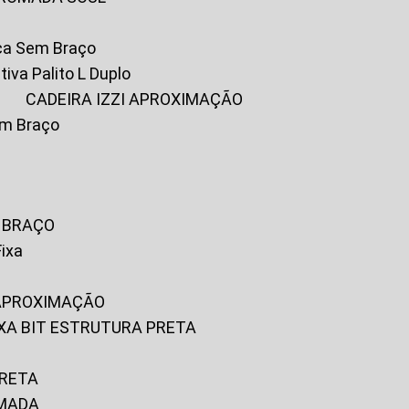
ica Sem Braço
tiva Palito L Duplo
A
CADEIRA IZZI APROXIMAÇÃO
om Braço
M BRAÇO
Fixa
 APROXIMAÇÃO
FIXA BIT ESTRUTURA PRETA
PRETA
OMADA