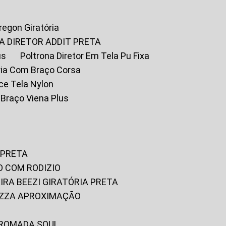
Oregon Giratória
A DIRETOR ADDIT PRETA
us
Poltrona Diretor Em Tela Pu Fixa
tória Com Braço Corsa
fice Tela Nylon
m Braço Viena Plus
 PRETA
O COM RODIZIO
EIRA BEEZI GIRATÓRIA PRETA
RIZZA APROXIMAÇÃO
CROMADA SOUL