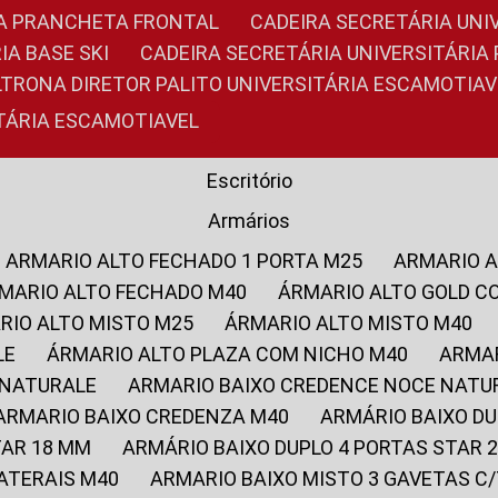
RIA PRANCHETA FRONTAL
CADEIRA SECRETÁRIA UNI
IA BASE SKI
CADEIRA SECRETÁRIA UNIVERSITÁRI
OLTRONA DIRETOR PALITO UNIVERSITÁRIA ESCAMOTIAV
ITÁRIA ESCAMOTIAVEL
Escritório
Armários
ARMARIO ALTO FECHADO 1 PORTA M25
ARMARIO 
RMARIO ALTO FECHADO M40
ÁRMARIO ALTO GOLD C
ARIO ALTO MISTO M25
ÁRMARIO ALTO MISTO M40
LE
ÁRMARIO ALTO PLAZA COM NICHO M40
ARMA
 NATURALE
ARMARIO BAIXO CREDENCE NOCE NATU
ARMARIO BAIXO CREDENZA M40
ARMÁRIO BAIXO D
TAR 18 MM
ARMÁRIO BAIXO DUPLO 4 PORTAS STAR
LATERAIS M40
ARMARIO BAIXO MISTO 3 GAVETAS 