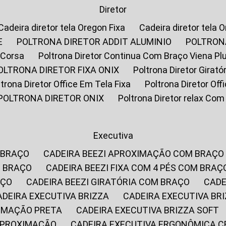
Diretor
Cadeira diretor tela Oregon Fixa
Cadeira diretor tela 
E
POLTRONA DIRETOR ADDIT ALUMINIO
POLTRON
 Corsa
Poltrona Diretor Continua Com Braço Viena Pl
POLTRONA DIRETOR FIXA ONIX
Poltrona Diretor Gira
oltrona Diretor Office Em Tela Fixa
Poltrona Diretor Of
POLTRONA DIRETOR ONIX
Poltrona Diretor relax Co
Executiva
 BRAÇO
CADEIRA BEEZI APROXIMAÇÃO COM BRAÇO
M BRAÇO
CADEIRA BEEZI FIXA COM 4 PÉS COM BRAÇ
AÇO
CADEIRA BEEZI GIRATÓRIA COM BRAÇO
CAD
CADEIRA EXECUTIVA BRIZZA
CADEIRA EXECUTIVA B
XIMAÇÃO PRETA
CADEIRA EXECUTIVA BRIZZA SOFT
 APROXIMAÇÃO
CADEIRA EXECUTIVA ERGONÔMICA 