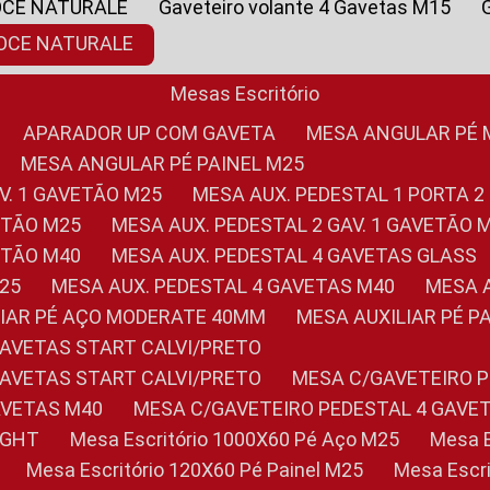
OCE NATURALE
Gaveteiro volante 4 Gavetas M15
NOCE NATURALE
Mesas Escritório
APARADOR UP COM GAVETA
MESA ANGULAR PÉ
MESA ANGULAR PÉ PAINEL M25
AV. 1 GAVETÃO M25
MESA AUX. PEDESTAL 1 PORTA 2
VETÃO M25
MESA AUX. PEDESTAL 2 GAV. 1 GAVETÃO 
VETÃO M40
MESA AUX. PEDESTAL 4 GAVETAS GLASS
M25
MESA AUX. PEDESTAL 4 GAVETAS M40
MESA
ILIAR PÉ AÇO MODERATE 40MM
MESA AUXILIAR PÉ 
GAVETAS START CALVI/PRETO
GAVETAS START CALVI/PRETO
MESA C/GAVETEIRO 
AVETAS M40
MESA C/GAVETEIRO PEDESTAL 4 GAVE
LIGHT
Mesa Escritório 1000X60 Pé Aço M25
Mesa
Mesa Escritório 120X60 Pé Painel M25
Mesa Esc