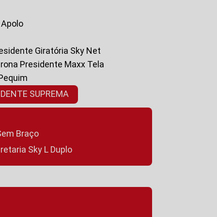
a Apolo
residente Giratória Sky Net
ltrona Presidente Maxx Tela
 Pequim
SIDENTE SUPREMA
a Sem Braço
cretaria Sky L Duplo