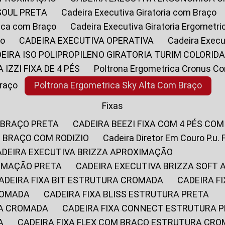
SOUL PRETA
Cadeira Executiva Giratoria com Braço
rica com Braço
Cadeira Executiva Giratoria Ergometr
ço
CADEIRA EXECUTIVA OPERATIVA
Cadeira Execu
DEIRA ISO POLIPROPILENO GIRATORIA TURIM COLORID
A IZZI FIXA DE 4 PÉS
Poltrona Ergometrica Cronus C
Braço
Poltrona Ergometrica Sky Alta Com Braço
Fixas
 BRAÇO PRETA
CADEIRA BEEZI FIXA COM 4 PÉS CO
OM BRAÇO COM RODIZIO
Cadeira Diretor Em Couro P.u. 
CADEIRA EXECUTIVA BRIZZA APROXIMAÇÃO
XIMAÇÃO PRETA
CADEIRA EXECUTIVA BRIZZA SOFT
CADEIRA FIXA BIT ESTRUTURA CROMADA
CADEIRA 
CROMADA
CADEIRA FIXA BLISS ESTRUTURA PRETA
RA CROMADA
CADEIRA FIXA CONNECT ESTRUTURA 
A
CADEIRA FIXA FLEX COM BRAÇO ESTRUTURA CR