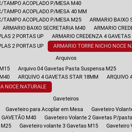
 C/TAMPO ACOPLADO P/MESA M40
 C/TAMPO ACOPLADO P/MESA 40 MM
 C/TAMPO ACOPLADO P/MESA M25
ARMARIO BAIXO
ARMARIO BAIXO SECRETARIA M40
ARMARIO CRED
PLAS 2 PORTAS UP
ARMARIO CREDENZA 4 GAVETAS
PLAS 2 PORTAS UP
ARMARIO TORRE NICHO NOCE 
Arquivos
 M15
Arquivo 04 Gavetas Pasta Suspensa M25
 M40
ARQUIVO 4 GAVETAS STAR 18MM
ARQUIVO
SA NOCE NATURALE
Gaveteiros
Gaveteiro para Acoplar em Mesa
Gaveteiro Volan
1 GAVETÃO M40
Gaveteiro Volante 2 Gavetas P/past
a M25
Gaveteiro volante 3 Gavetas M15
Gaveteir