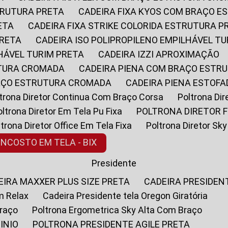
STRUTURA PRETA
CADEIRA FIXA KYOS COM BRAÇO 
ETA
CADEIRA FIXA STRIKE COLORIDA ESTRUTURA P
PRETA
CADEIRA ISO POLIPROPILENO EMPILHÁVEL T
LHÁVEL TURIM PRETA
CADEIRA IZZI APROXIMAÇÃO
UTURA CROMADA
CADEIRA PIENA COM BRAÇO ESTR
RAÇO ESTRUTURA CROMADA
CADEIRA PIENA ESTO
oltrona Diretor Continua Com Braço Corsa
Poltrona D
Poltrona Diretor Em Tela Pu Fixa
POLTRONA DIRETOR F
oltrona Diretor Office Em Tela Fixa
Poltrona Diretor S
ENCOSTO EM TELA - BIX
Presidente
DEIRA MAXXER PLUS SIZE PRETA
CADEIRA PRESIDEN
m Relax
Cadeira Presidente tela Oregon Giratória
Braço
Poltrona Ergometrica Sky Alta Com Braço
INIO
POLTRONA PRESIDENTE AGILE PRETA