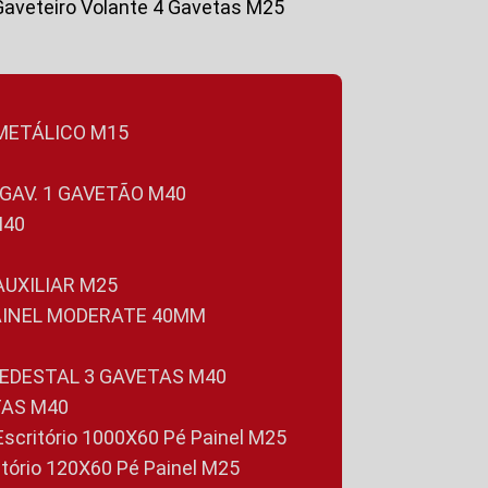
Gaveteiro Volante 4 Gavetas M25
 METÁLICO M15
 GAV. 1 GAVETÃO M40
M40
 AUXILIAR M25
PAINEL MODERATE 40MM
PEDESTAL 3 GAVETAS M40
TAS M40
 Escritório 1000X60 Pé Painel M25
ritório 120X60 Pé Painel M25