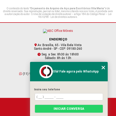
O conteúdo do texto "
Orçamento de Arquivo de Aço para Escritórios Vila Maria
" é de
direito reservado. Sua reprodução, parcial ou total, mesmo citando nossos links, é proibida sem
a autorização do autor. Crime de violação de direito autoral – artigo 184 do Código Penal –
Lei
9610/98 - Lei de direitos autorais
.
ENDEREÇO
Av. Brasília, 65 - Vila Bela Vista
Santo André - SP - CEP: 09180-260
Seg. a Sex: 8h30 ás 18h00
Sábado: 8h ás 13h
CONTATO
Olá! Fale agora pelo WhatsApp
(11) 95409-2229
(11) 4901-6045
vendas@abcofficemoveis.com.br
Insira seu telefone
HOME
INICIAR CONVERSA
SOBRE NÓS
PRODUTOS