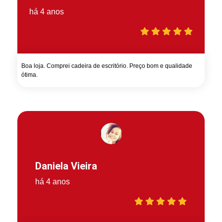
há 4 anos
Boa loja. Comprei cadeira de escritório. Preço bom e qualidade
ótima.
Daniela Vieira
há 4 anos