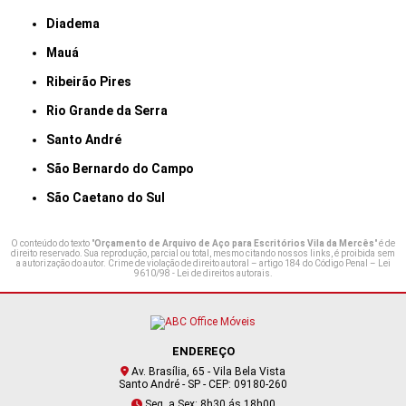
Diadema
Mauá
Ribeirão Pires
Rio Grande da Serra
Santo André
São Bernardo do Campo
São Caetano do Sul
O conteúdo do texto "
Orçamento de Arquivo de Aço para Escritórios Vila da Mercês
" é de
direito reservado. Sua reprodução, parcial ou total, mesmo citando nossos links, é proibida sem
a autorização do autor. Crime de violação de direito autoral – artigo 184 do Código Penal –
Lei
9610/98 - Lei de direitos autorais
.
ENDEREÇO
Av. Brasília, 65 - Vila Bela Vista
Santo André - SP - CEP: 09180-260
Seg. a Sex: 8h30 ás 18h00