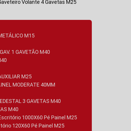
Gaveteiro Volante 4 Gavetas M25
 METÁLICO M15
 GAV. 1 GAVETÃO M40
M40
 AUXILIAR M25
PAINEL MODERATE 40MM
PEDESTAL 3 GAVETAS M40
TAS M40
 Escritório 1000X60 Pé Painel M25
ritório 120X60 Pé Painel M25