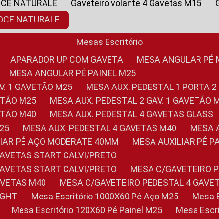
OCE NATURALE
Gaveteiro volante 4 Gavetas M15
NOCE NATURALE
Mesas Escritório
APARADOR UP COM GAVETA
MESA ANGULAR PÉ
MESA ANGULAR PÉ PAINEL M25
AV. 1 GAVETÃO M25
MESA AUX. PEDESTAL 1 PORTA 2
VETÃO M25
MESA AUX. PEDESTAL 2 GAV. 1 GAVETÃO 
VETÃO M40
MESA AUX. PEDESTAL 4 GAVETAS GLASS
M25
MESA AUX. PEDESTAL 4 GAVETAS M40
MESA
ILIAR PÉ AÇO MODERATE 40MM
MESA AUXILIAR PÉ 
GAVETAS START CALVI/PRETO
GAVETAS START CALVI/PRETO
MESA C/GAVETEIRO 
AVETAS M40
MESA C/GAVETEIRO PEDESTAL 4 GAVE
LIGHT
Mesa Escritório 1000X60 Pé Aço M25
Mesa
Mesa Escritório 120X60 Pé Painel M25
Mesa Esc