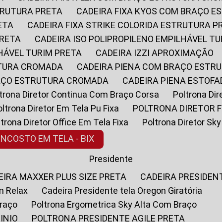
STRUTURA PRETA
CADEIRA FIXA KYOS COM BRAÇO 
ETA
CADEIRA FIXA STRIKE COLORIDA ESTRUTURA P
PRETA
CADEIRA ISO POLIPROPILENO EMPILHÁVEL T
LHÁVEL TURIM PRETA
CADEIRA IZZI APROXIMAÇÃO
UTURA CROMADA
CADEIRA PIENA COM BRAÇO ESTR
RAÇO ESTRUTURA CROMADA
CADEIRA PIENA ESTO
oltrona Diretor Continua Com Braço Corsa
Poltrona D
Poltrona Diretor Em Tela Pu Fixa
POLTRONA DIRETOR F
oltrona Diretor Office Em Tela Fixa
Poltrona Diretor S
ENCOSTO EM TELA - BIX
Presidente
DEIRA MAXXER PLUS SIZE PRETA
CADEIRA PRESIDEN
m Relax
Cadeira Presidente tela Oregon Giratória
Braço
Poltrona Ergometrica Sky Alta Com Braço
INIO
POLTRONA PRESIDENTE AGILE PRETA