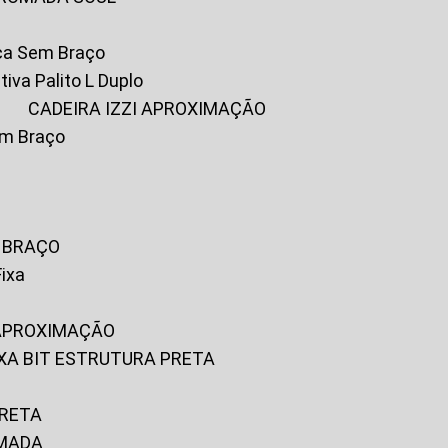
ica Sem Braço
tiva Palito L Duplo
A
CADEIRA IZZI APROXIMAÇÃO
om Braço
M BRAÇO
Fixa
 APROXIMAÇÃO
FIXA BIT ESTRUTURA PRETA
PRETA
OMADA