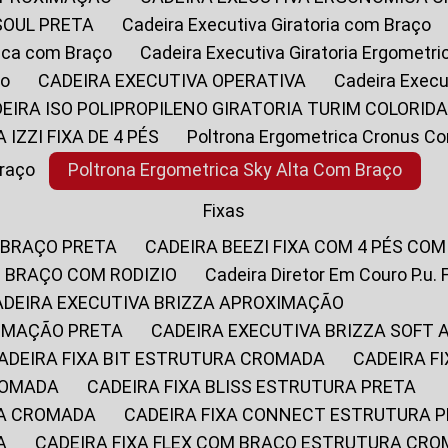
SOUL PRETA
Cadeira Executiva Giratoria com Braço
rica com Braço
Cadeira Executiva Giratoria Ergometr
ço
CADEIRA EXECUTIVA OPERATIVA
Cadeira Execu
DEIRA ISO POLIPROPILENO GIRATORIA TURIM COLORID
A IZZI FIXA DE 4 PÉS
Poltrona Ergometrica Cronus C
Braço
Poltrona Ergometrica Sky Alta Com Braço
Fixas
 BRAÇO PRETA
CADEIRA BEEZI FIXA COM 4 PÉS CO
OM BRAÇO COM RODIZIO
Cadeira Diretor Em Couro P.u. 
CADEIRA EXECUTIVA BRIZZA APROXIMAÇÃO
XIMAÇÃO PRETA
CADEIRA EXECUTIVA BRIZZA SOFT
CADEIRA FIXA BIT ESTRUTURA CROMADA
CADEIRA 
CROMADA
CADEIRA FIXA BLISS ESTRUTURA PRETA
RA CROMADA
CADEIRA FIXA CONNECT ESTRUTURA 
A
CADEIRA FIXA FLEX COM BRAÇO ESTRUTURA CR