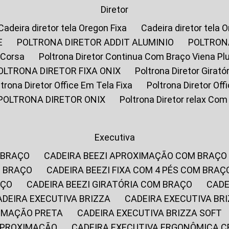
Diretor
Cadeira diretor tela Oregon Fixa
Cadeira diretor tela 
E
POLTRONA DIRETOR ADDIT ALUMINIO
POLTRON
 Corsa
Poltrona Diretor Continua Com Braço Viena Pl
POLTRONA DIRETOR FIXA ONIX
Poltrona Diretor Gira
oltrona Diretor Office Em Tela Fixa
Poltrona Diretor Of
POLTRONA DIRETOR ONIX
Poltrona Diretor relax Co
Executiva
 BRAÇO
CADEIRA BEEZI APROXIMAÇÃO COM BRAÇO
M BRAÇO
CADEIRA BEEZI FIXA COM 4 PÉS COM BRAÇ
AÇO
CADEIRA BEEZI GIRATÓRIA COM BRAÇO
CAD
CADEIRA EXECUTIVA BRIZZA
CADEIRA EXECUTIVA B
XIMAÇÃO PRETA
CADEIRA EXECUTIVA BRIZZA SOFT
 APROXIMAÇÃO
CADEIRA EXECUTIVA ERGONÔMICA 