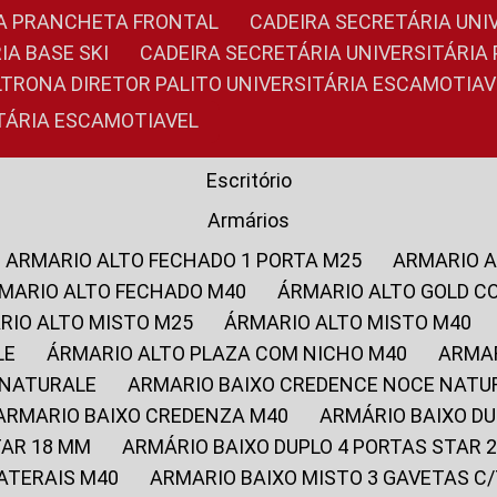
RIA PRANCHETA FRONTAL
CADEIRA SECRETÁRIA UNI
IA BASE SKI
CADEIRA SECRETÁRIA UNIVERSITÁRI
OLTRONA DIRETOR PALITO UNIVERSITÁRIA ESCAMOTIAV
ITÁRIA ESCAMOTIAVEL
Escritório
Armários
ARMARIO ALTO FECHADO 1 PORTA M25
ARMARIO 
RMARIO ALTO FECHADO M40
ÁRMARIO ALTO GOLD C
ARIO ALTO MISTO M25
ÁRMARIO ALTO MISTO M40
LE
ÁRMARIO ALTO PLAZA COM NICHO M40
ARMA
 NATURALE
ARMARIO BAIXO CREDENCE NOCE NATU
ARMARIO BAIXO CREDENZA M40
ARMÁRIO BAIXO D
TAR 18 MM
ARMÁRIO BAIXO DUPLO 4 PORTAS STAR
LATERAIS M40
ARMARIO BAIXO MISTO 3 GAVETAS 