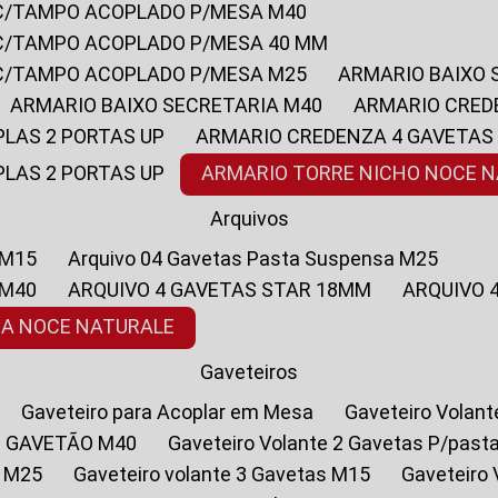
 C/TAMPO ACOPLADO P/MESA M40
 C/TAMPO ACOPLADO P/MESA 40 MM
 C/TAMPO ACOPLADO P/MESA M25
ARMARIO BAIXO
ARMARIO BAIXO SECRETARIA M40
ARMARIO CRED
PLAS 2 PORTAS UP
ARMARIO CREDENZA 4 GAVETAS
PLAS 2 PORTAS UP
ARMARIO TORRE NICHO NOCE 
Arquivos
 M15
Arquivo 04 Gavetas Pasta Suspensa M25
 M40
ARQUIVO 4 GAVETAS STAR 18MM
ARQUIVO
SA NOCE NATURALE
Gaveteiros
Gaveteiro para Acoplar em Mesa
Gaveteiro Volan
1 GAVETÃO M40
Gaveteiro Volante 2 Gavetas P/past
a M25
Gaveteiro volante 3 Gavetas M15
Gaveteir