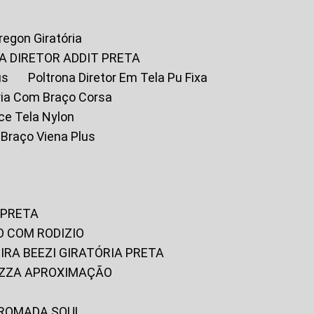
Oregon Giratória
A DIRETOR ADDIT PRETA
us
Poltrona Diretor Em Tela Pu Fixa
tória Com Braço Corsa
fice Tela Nylon
m Braço Viena Plus
 PRETA
O COM RODIZIO
EIRA BEEZI GIRATÓRIA PRETA
RIZZA APROXIMAÇÃO
CROMADA SOUL