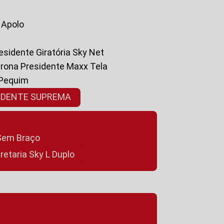
a Apolo
residente Giratória Sky Net
ltrona Presidente Maxx Tela
 Pequim
SIDENTE SUPREMA
a Sem Braço
cretaria Sky L Duplo