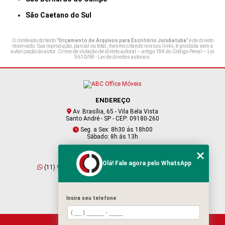
São Caetano do Sul
O conteúdo do texto "
Orçamento de Arquivos para Escritório Jurubatuba
" é de direito
reservado. Sua reprodução, parcial ou total, mesmo citando nossos links, é proibida sem a
autorização do autor. Crime de violação de direito autoral – artigo 184 do Código Penal –
Lei
9610/98 - Lei de direitos autorais
.
ENDEREÇO
Av. Brasília, 65 - Vila Bela Vista
Santo André - SP - CEP: 09180-260
Seg. a Sex: 8h30 ás 18h00
Sábado: 8h ás 13h
CONTATO
Olá! Fale agora pelo WhatsApp
(11) 95409-2229
(11) 4901-6045
vendas@abcofficemoveis.com.br
Insira seu telefone