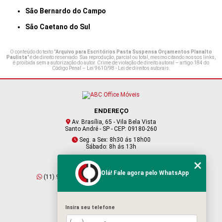
São Bernardo do Campo
São Caetano do Sul
O conteúdo do texto "
Arquivo para Escritórios Pasta Suspensa Orçamentos Planalto
Paulista
" é de direito reservado. Sua reprodução, parcial ou total, mesmo citando nossos links,
é proibida sem a autorização do autor. Crime de violação de direito autoral – artigo 184 do
Código Penal –
Lei 9610/98 - Lei de direitos autorais
.
ENDEREÇO
Av. Brasília, 65 - Vila Bela Vista
Santo André - SP - CEP: 09180-260
Seg. a Sex: 8h30 ás 18h00
Sábado: 8h ás 13h
CONTATO
Olá! Fale agora pelo WhatsApp
(11) 95409-2229
(11) 4901-6045
vendas@abcofficemoveis.com.br
Insira seu telefone