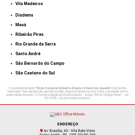
Vila Medeiros
Diadema
Mauá
Ribeirão Pires
Rio Grande da Serra
Santo André
São Bernardo do Campo
São Caetano do Sul
O conteúdo do texto "
Onde Comprar Armário Arquivo 4 Gavetas Jaçanã
" é de direito
reservado. Sua reprodução, parcial ou total, mesmo citando nossos links, é proibida sem a
autorização do autor. Crime de violação de direito autoral – artigo 184 do Código Penal –
Lei
9610/98 - Lei de direitos autorais
.
ENDEREÇO
Av. Brasília, 65 - Vila Bela Vista