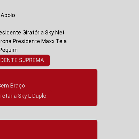
a Apolo
residente Giratória Sky Net
ltrona Presidente Maxx Tela
 Pequim
SIDENTE SUPREMA
a Sem Braço
cretaria Sky L Duplo