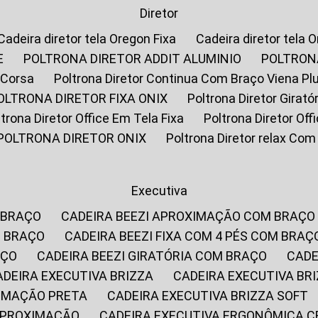
Diretor
Cadeira diretor tela Oregon Fixa
Cadeira diretor tela 
E
POLTRONA DIRETOR ADDIT ALUMINIO
POLTRON
 Corsa
Poltrona Diretor Continua Com Braço Viena Pl
POLTRONA DIRETOR FIXA ONIX
Poltrona Diretor Gira
oltrona Diretor Office Em Tela Fixa
Poltrona Diretor Of
POLTRONA DIRETOR ONIX
Poltrona Diretor relax Co
Executiva
 BRAÇO
CADEIRA BEEZI APROXIMAÇÃO COM BRAÇO
M BRAÇO
CADEIRA BEEZI FIXA COM 4 PÉS COM BRAÇ
AÇO
CADEIRA BEEZI GIRATÓRIA COM BRAÇO
CAD
CADEIRA EXECUTIVA BRIZZA
CADEIRA EXECUTIVA B
XIMAÇÃO PRETA
CADEIRA EXECUTIVA BRIZZA SOFT
 APROXIMAÇÃO
CADEIRA EXECUTIVA ERGONÔMICA 