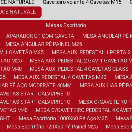
OCE NATURALE
Gaveteiro volante 4 Gavetas M15
NOCE NATURALE
Mesas Escritório
APARADOR UP COM GAVETA
MESA ANGULAR PÉ
MESA ANGULAR PÉ PAINEL M25
AV. 1 GAVETÃO M25
MESA AUX. PEDESTAL 1 PORTA 2
VETÃO M25
MESA AUX. PEDESTAL 2 GAV. 1 GAVETÃO 
VETÃO M40
MESA AUX. PEDESTAL 4 GAVETAS GLASS
M25
MESA AUX. PEDESTAL 4 GAVETAS M40
MESA
ILIAR PÉ AÇO MODERATE 40MM
MESA AUXILIAR PÉ 
GAVETAS START CALVI/PRETO
GAVETAS START CALVI/PRETO
MESA C/GAVETEIRO 
AVETAS M40
MESA C/GAVETEIRO PEDESTAL 4 GAVE
LIGHT
Mesa Escritório 1000X60 Pé Aço M25
Mesa
Mesa Escritório 120X60 Pé Painel M25
Mesa Esc