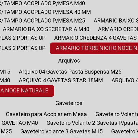
 C/TAMPO ACOPLADO P/MESA M40
 C/TAMPO ACOPLADO P/MESA 40 MM
 C/TAMPO ACOPLADO P/MESA M25
ARMARIO BAIXO
ARMARIO BAIXO SECRETARIA M40
ARMARIO CRED
PLAS 2 PORTAS UP
ARMARIO CREDENZA 4 GAVETAS
PLAS 2 PORTAS UP
ARMARIO TORRE NICHO NOCE 
Arquivos
 M15
Arquivo 04 Gavetas Pasta Suspensa M25
 M40
ARQUIVO 4 GAVETAS STAR 18MM
ARQUIVO
SA NOCE NATURALE
Gaveteiros
Gaveteiro para Acoplar em Mesa
Gaveteiro Volan
1 GAVETÃO M40
Gaveteiro Volante 2 Gavetas P/past
a M25
Gaveteiro volante 3 Gavetas M15
Gaveteir