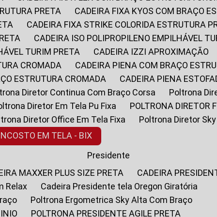
STRUTURA PRETA
CADEIRA FIXA KYOS COM BRAÇO 
ETA
CADEIRA FIXA STRIKE COLORIDA ESTRUTURA P
PRETA
CADEIRA ISO POLIPROPILENO EMPILHÁVEL T
LHÁVEL TURIM PRETA
CADEIRA IZZI APROXIMAÇÃO
UTURA CROMADA
CADEIRA PIENA COM BRAÇO ESTR
RAÇO ESTRUTURA CROMADA
CADEIRA PIENA ESTO
oltrona Diretor Continua Com Braço Corsa
Poltrona D
Poltrona Diretor Em Tela Pu Fixa
POLTRONA DIRETOR F
oltrona Diretor Office Em Tela Fixa
Poltrona Diretor S
ENCOSTO EM TELA - BIX
Presidente
DEIRA MAXXER PLUS SIZE PRETA
CADEIRA PRESIDEN
m Relax
Cadeira Presidente tela Oregon Giratória
Braço
Poltrona Ergometrica Sky Alta Com Braço
INIO
POLTRONA PRESIDENTE AGILE PRETA