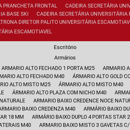
RIA PRANCHETA FRONTAL
CADEIRA SECRETÁRIA UNI
IA BASE SKI
CADEIRA SECRETÁRIA UNIVERSITÁRI
OLTRONA DIRETOR PALITO UNIVERSITÁRIA ESCAMOTIAV
ITÁRIA ESCAMOTIAVEL
Escritório
Armários
ARMARIO ALTO FECHADO 1 PORTA M25
ARMARIO 
RMARIO ALTO FECHADO M40
ÁRMARIO ALTO GOLD C
ARIO ALTO MISTO M25
ÁRMARIO ALTO MISTO M40
LE
ÁRMARIO ALTO PLAZA COM NICHO M40
ARMA
 NATURALE
ARMARIO BAIXO CREDENCE NOCE NATU
ARMARIO BAIXO CREDENZA M40
ARMÁRIO BAIXO D
TAR 18 MM
ARMÁRIO BAIXO DUPLO 4 PORTAS STAR
LATERAIS M40
ARMARIO BAIXO MISTO 3 GAVETAS 