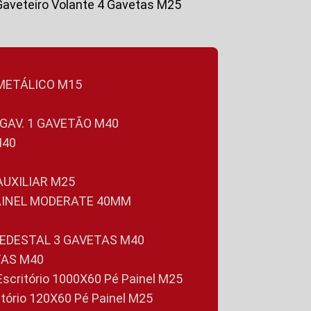
Gaveteiro Volante 4 Gavetas M25
 METÁLICO M15
 GAV. 1 GAVETÃO M40
M40
 AUXILIAR M25
PAINEL MODERATE 40MM
PEDESTAL 3 GAVETAS M40
TAS M40
 Escritório 1000X60 Pé Painel M25
ritório 120X60 Pé Painel M25