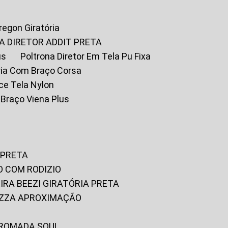
Oregon Giratória
A DIRETOR ADDIT PRETA
us
Poltrona Diretor Em Tela Pu Fixa
tória Com Braço Corsa
fice Tela Nylon
m Braço Viena Plus
 PRETA
O COM RODIZIO
EIRA BEEZI GIRATÓRIA PRETA
RIZZA APROXIMAÇÃO
CROMADA SOUL