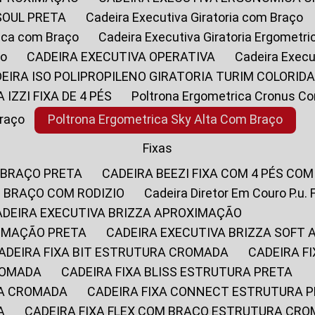
SOUL PRETA
Cadeira Executiva Giratoria com Braço
rica com Braço
Cadeira Executiva Giratoria Ergometr
ço
CADEIRA EXECUTIVA OPERATIVA
Cadeira Execu
DEIRA ISO POLIPROPILENO GIRATORIA TURIM COLORID
A IZZI FIXA DE 4 PÉS
Poltrona Ergometrica Cronus C
Braço
Poltrona Ergometrica Sky Alta Com Braço
Fixas
 BRAÇO PRETA
CADEIRA BEEZI FIXA COM 4 PÉS CO
OM BRAÇO COM RODIZIO
Cadeira Diretor Em Couro P.u. 
CADEIRA EXECUTIVA BRIZZA APROXIMAÇÃO
XIMAÇÃO PRETA
CADEIRA EXECUTIVA BRIZZA SOFT
CADEIRA FIXA BIT ESTRUTURA CROMADA
CADEIRA 
CROMADA
CADEIRA FIXA BLISS ESTRUTURA PRETA
RA CROMADA
CADEIRA FIXA CONNECT ESTRUTURA 
A
CADEIRA FIXA FLEX COM BRAÇO ESTRUTURA CR