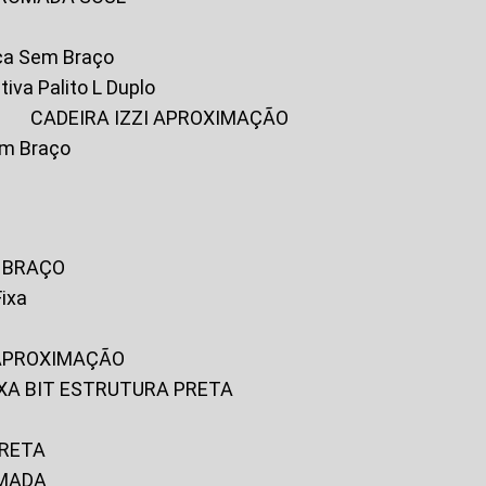
ica Sem Braço
tiva Palito L Duplo
A
CADEIRA IZZI APROXIMAÇÃO
om Braço
M BRAÇO
Fixa
 APROXIMAÇÃO
FIXA BIT ESTRUTURA PRETA
PRETA
OMADA