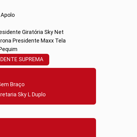
a Apolo
residente Giratória Sky Net
ltrona Presidente Maxx Tela
 Pequim
SIDENTE SUPREMA
a Sem Braço
cretaria Sky L Duplo