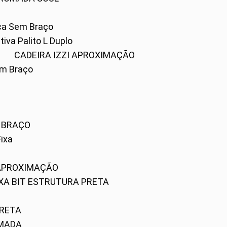
ica Sem Braço
tiva Palito L Duplo
A
CADEIRA IZZI APROXIMAÇÃO
om Braço
M BRAÇO
Fixa
 APROXIMAÇÃO
FIXA BIT ESTRUTURA PRETA
PRETA
OMADA