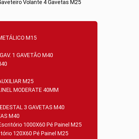
Gaveteiro Volante 4 Gavetas M25
 METÁLICO M15
 GAV. 1 GAVETÃO M40
M40
 AUXILIAR M25
PAINEL MODERATE 40MM
PEDESTAL 3 GAVETAS M40
TAS M40
 Escritório 1000X60 Pé Painel M25
ritório 120X60 Pé Painel M25