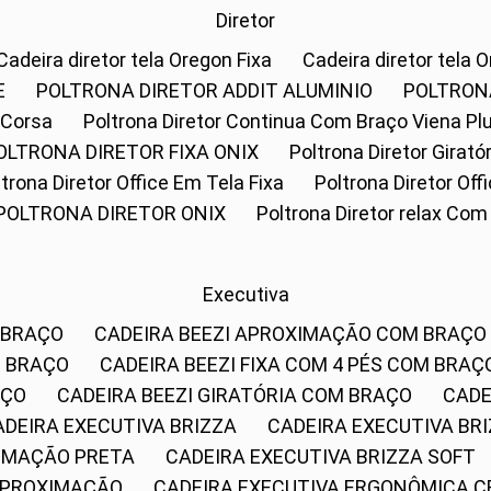
Diretor
Cadeira diretor tela Oregon Fixa
Cadeira diretor tela 
E
POLTRONA DIRETOR ADDIT ALUMINIO
POLTRON
 Corsa
Poltrona Diretor Continua Com Braço Viena Pl
POLTRONA DIRETOR FIXA ONIX
Poltrona Diretor Gira
oltrona Diretor Office Em Tela Fixa
Poltrona Diretor Of
POLTRONA DIRETOR ONIX
Poltrona Diretor relax Co
Executiva
 BRAÇO
CADEIRA BEEZI APROXIMAÇÃO COM BRAÇO
M BRAÇO
CADEIRA BEEZI FIXA COM 4 PÉS COM BRAÇ
AÇO
CADEIRA BEEZI GIRATÓRIA COM BRAÇO
CAD
CADEIRA EXECUTIVA BRIZZA
CADEIRA EXECUTIVA B
XIMAÇÃO PRETA
CADEIRA EXECUTIVA BRIZZA SOFT
 APROXIMAÇÃO
CADEIRA EXECUTIVA ERGONÔMICA 