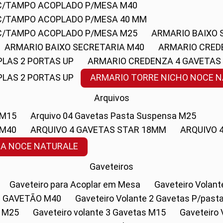
 C/TAMPO ACOPLADO P/MESA M40
 C/TAMPO ACOPLADO P/MESA 40 MM
 C/TAMPO ACOPLADO P/MESA M25
ARMARIO BAIXO
ARMARIO BAIXO SECRETARIA M40
ARMARIO CRED
PLAS 2 PORTAS UP
ARMARIO CREDENZA 4 GAVETAS
PLAS 2 PORTAS UP
ARMARIO TORRE NICHO NOCE 
Arquivos
 M15
Arquivo 04 Gavetas Pasta Suspensa M25
 M40
ARQUIVO 4 GAVETAS STAR 18MM
ARQUIVO
SA NOCE NATURALE
Gaveteiros
Gaveteiro para Acoplar em Mesa
Gaveteiro Volan
1 GAVETÃO M40
Gaveteiro Volante 2 Gavetas P/past
a M25
Gaveteiro volante 3 Gavetas M15
Gaveteir