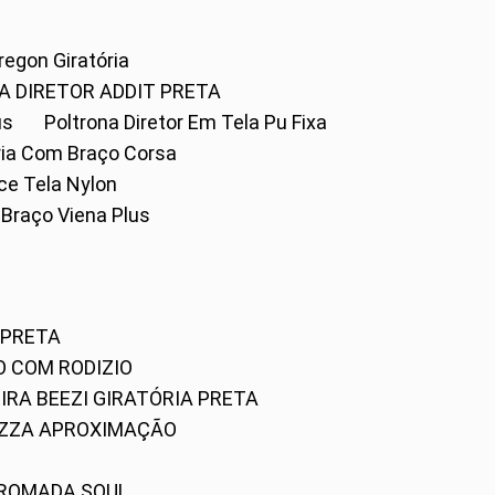
Oregon Giratória
A DIRETOR ADDIT PRETA
us
Poltrona Diretor Em Tela Pu Fixa
tória Com Braço Corsa
fice Tela Nylon
m Braço Viena Plus
 PRETA
O COM RODIZIO
EIRA BEEZI GIRATÓRIA PRETA
RIZZA APROXIMAÇÃO
CROMADA SOUL