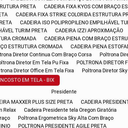
STRUTURA PRETA
CADEIRA FIXA KYOS COM BRAÇO 
ETA
CADEIRA FIXA STRIKE COLORIDA ESTRUTURA P
PRETA
CADEIRA ISO POLIPROPILENO EMPILHÁVEL T
LHÁVEL TURIM PRETA
CADEIRA IZZI APROXIMAÇÃO
UTURA CROMADA
CADEIRA PIENA COM BRAÇO ESTR
RAÇO ESTRUTURA CROMADA
CADEIRA PIENA ESTO
oltrona Diretor Continua Com Braço Corsa
Poltrona D
Poltrona Diretor Em Tela Pu Fixa
POLTRONA DIRETOR F
oltrona Diretor Office Em Tela Fixa
Poltrona Diretor S
ENCOSTO EM TELA - BIX
Presidente
DEIRA MAXXER PLUS SIZE PRETA
CADEIRA PRESIDEN
m Relax
Cadeira Presidente tela Oregon Giratória
Braço
Poltrona Ergometrica Sky Alta Com Braço
INIO
POLTRONA PRESIDENTE AGILE PRETA