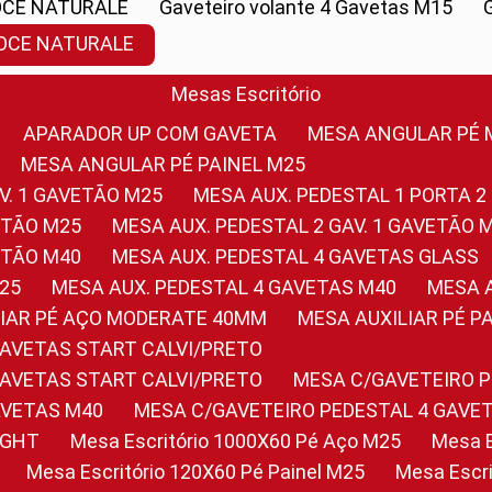
OCE NATURALE
Gaveteiro volante 4 Gavetas M15
NOCE NATURALE
Mesas Escritório
APARADOR UP COM GAVETA
MESA ANGULAR PÉ
MESA ANGULAR PÉ PAINEL M25
AV. 1 GAVETÃO M25
MESA AUX. PEDESTAL 1 PORTA 2
VETÃO M25
MESA AUX. PEDESTAL 2 GAV. 1 GAVETÃO 
VETÃO M40
MESA AUX. PEDESTAL 4 GAVETAS GLASS
M25
MESA AUX. PEDESTAL 4 GAVETAS M40
MESA
ILIAR PÉ AÇO MODERATE 40MM
MESA AUXILIAR PÉ 
GAVETAS START CALVI/PRETO
GAVETAS START CALVI/PRETO
MESA C/GAVETEIRO 
AVETAS M40
MESA C/GAVETEIRO PEDESTAL 4 GAVE
LIGHT
Mesa Escritório 1000X60 Pé Aço M25
Mesa
Mesa Escritório 120X60 Pé Painel M25
Mesa Esc