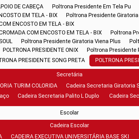
APOIO DE CABEÇA
Poltrona Presidente Em Tela Pu
NCOSTO EM TELA - BIX
Poltrona Presidente Giratori
COM ENCOSTO EM TELA - BIX
 CROMADA COM ENCOSTO EM TELA - BIX
Poltrona P
 SOUL
Poltrona Presidente Giratoria Viena Plus
Po
POLTRONA PRESIDENTE ONIX
Poltrona Presidente
LTRONA PRESIDENTE SONG PRETA
POLTRONA PRE
Secretária
TORIA TURIM COLORIDA
Cadeira Secretaria Giratori
raço
Cadeira Secretaria Palito L Duplo
Cadeira Se
Escolar
Cadeira Escolar
A
CADEIRA EXECUTIVA UNIVERSITÁRIA BASE SKI