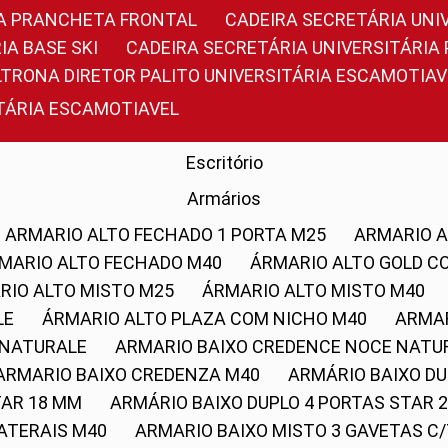
RIA PRANCHETA FRONTAL
CADEIRA SECRETÁRIA UNI
IA BASE SKI
CADEIRA SECRETÁRIA UNIVERSITÁRI
OLTRONA DIRETOR PALITO UNIVERSITÁRIA ESCAMOTIAV
ITÁRIA ESCAMOTIAVEL
Escritório
Armários
ARMARIO ALTO FECHADO 1 PORTA M25
ARMARIO 
RMARIO ALTO FECHADO M40
ÁRMARIO ALTO GOLD C
ARIO ALTO MISTO M25
ÁRMARIO ALTO MISTO M40
LE
ÁRMARIO ALTO PLAZA COM NICHO M40
ARMA
 NATURALE
ARMARIO BAIXO CREDENCE NOCE NATU
ARMARIO BAIXO CREDENZA M40
ARMÁRIO BAIXO D
TAR 18 MM
ARMÁRIO BAIXO DUPLO 4 PORTAS STAR
LATERAIS M40
ARMARIO BAIXO MISTO 3 GAVETAS 