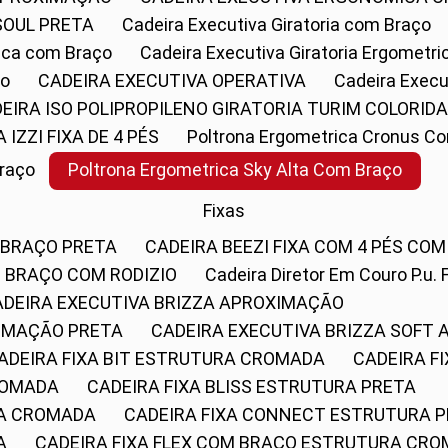
SOUL PRETA
Cadeira Executiva Giratoria com Braço
rica com Braço
Cadeira Executiva Giratoria Ergometr
ço
CADEIRA EXECUTIVA OPERATIVA
Cadeira Execu
DEIRA ISO POLIPROPILENO GIRATORIA TURIM COLORID
A IZZI FIXA DE 4 PÉS
Poltrona Ergometrica Cronus C
Braço
Poltrona Ergometrica Sky Alta Com Braço
Fixas
 BRAÇO PRETA
CADEIRA BEEZI FIXA COM 4 PÉS CO
OM BRAÇO COM RODIZIO
Cadeira Diretor Em Couro P.u. 
CADEIRA EXECUTIVA BRIZZA APROXIMAÇÃO
XIMAÇÃO PRETA
CADEIRA EXECUTIVA BRIZZA SOFT
CADEIRA FIXA BIT ESTRUTURA CROMADA
CADEIRA 
CROMADA
CADEIRA FIXA BLISS ESTRUTURA PRETA
RA CROMADA
CADEIRA FIXA CONNECT ESTRUTURA 
A
CADEIRA FIXA FLEX COM BRAÇO ESTRUTURA CR