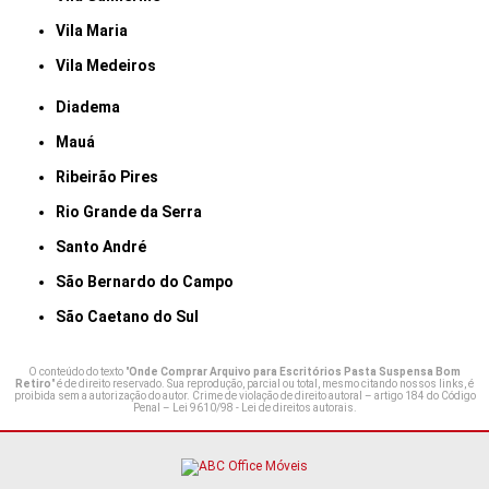
Vila Maria
Vila Medeiros
Diadema
Mauá
Ribeirão Pires
Rio Grande da Serra
Santo André
São Bernardo do Campo
São Caetano do Sul
O conteúdo do texto "
Onde Comprar Arquivo para Escritórios Pasta Suspensa Bom
Retiro
" é de direito reservado. Sua reprodução, parcial ou total, mesmo citando nossos links, é
proibida sem a autorização do autor. Crime de violação de direito autoral – artigo 184 do Código
Penal –
Lei 9610/98 - Lei de direitos autorais
.