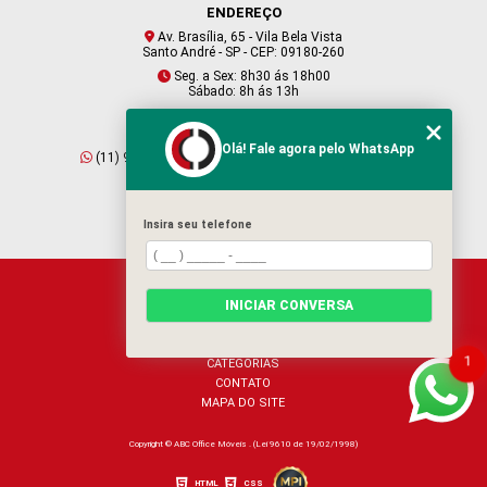
ENDEREÇO
Av. Brasília, 65 - Vila Bela Vista
Santo André - SP - CEP: 09180-260
Seg. a Sex: 8h30 ás 18h00
Sábado: 8h ás 13h
CONTATO
Olá! Fale agora pelo WhatsApp
(11) 95409-2229
(11) 4901-6045
vendas@abcofficemoveis.com.br
Insira seu telefone
HOME
INICIAR CONVERSA
SOBRE NÓS
PRODUTOS
BLOG
1
CATEGORIAS
CONTATO
MAPA DO SITE
Copyright © ABC Office Móveis . (Lei 9610 de 19/02/1998)
HTML
CSS