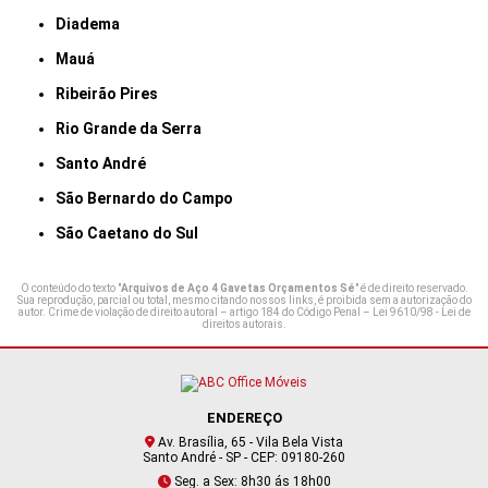
Diadema
Mauá
Ribeirão Pires
Rio Grande da Serra
Santo André
São Bernardo do Campo
São Caetano do Sul
O conteúdo do texto "
Arquivos de Aço 4 Gavetas Orçamentos Sé
" é de direito reservado.
Sua reprodução, parcial ou total, mesmo citando nossos links, é proibida sem a autorização do
autor. Crime de violação de direito autoral – artigo 184 do Código Penal –
Lei 9610/98 - Lei de
direitos autorais
.
ENDEREÇO
Av. Brasília, 65 - Vila Bela Vista
Santo André - SP - CEP: 09180-260
Seg. a Sex: 8h30 ás 18h00