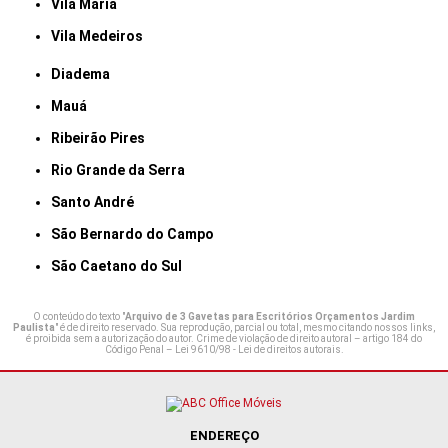
Vila Maria
Vila Medeiros
Diadema
Mauá
Ribeirão Pires
Rio Grande da Serra
Santo André
São Bernardo do Campo
São Caetano do Sul
O conteúdo do texto "
Arquivo de 3 Gavetas para Escritórios Orçamentos Jardim
Paulista
" é de direito reservado. Sua reprodução, parcial ou total, mesmo citando nossos links,
é proibida sem a autorização do autor. Crime de violação de direito autoral – artigo 184 do
Código Penal –
Lei 9610/98 - Lei de direitos autorais
.
ENDEREÇO