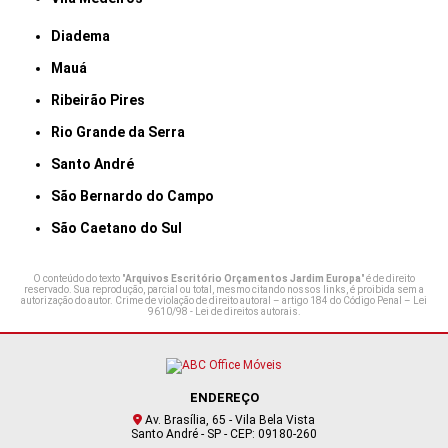
Diadema
Mauá
Ribeirão Pires
Rio Grande da Serra
Santo André
São Bernardo do Campo
São Caetano do Sul
O conteúdo do texto "
Arquivos Escritório Orçamentos Jardim Europa
" é de direito
reservado. Sua reprodução, parcial ou total, mesmo citando nossos links, é proibida sem a
autorização do autor. Crime de violação de direito autoral – artigo 184 do Código Penal –
Lei
9610/98 - Lei de direitos autorais
.
ENDEREÇO
Av. Brasília, 65 - Vila Bela Vista
Santo André - SP - CEP: 09180-260