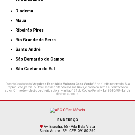
Diadema
Mauá
Ribeirão Pires
Rio Grande da Serra
Santo André
São Bernardo do Campo
São Caetano do Sul
O conteúdo do texto "
Arquivos Escritório Valores Casa Verde
" é de direito reservado. Sua
reprodução, parcial ou total, mesmo citando nossos links, é proibida sem a autorização do
autor. Crime de violação de direito autoral – artigo 184 do Código Penal –
Lei 9610/98 - Lei de
direitos autorais
.
ENDEREÇO
Av. Brasília, 65 - Vila Bela Vista
Santo André - SP - CEP: 09180-260