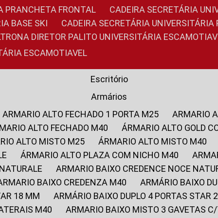
RIA PRANCHETA FRONTAL
CADEIRA SECRETÁRIA UNI
IA BASE SKI
CADEIRA SECRETÁRIA UNIVERSITÁRI
OLTRONA DIRETOR PALITO UNIVERSITÁRIA ESCAMOTIAV
ITÁRIA ESCAMOTIAVEL
Escritório
Armários
ARMARIO ALTO FECHADO 1 PORTA M25
ARMARIO 
RMARIO ALTO FECHADO M40
ÁRMARIO ALTO GOLD C
ARIO ALTO MISTO M25
ÁRMARIO ALTO MISTO M40
LE
ÁRMARIO ALTO PLAZA COM NICHO M40
ARMA
 NATURALE
ARMARIO BAIXO CREDENCE NOCE NATU
ARMARIO BAIXO CREDENZA M40
ARMÁRIO BAIXO D
TAR 18 MM
ARMÁRIO BAIXO DUPLO 4 PORTAS STAR
LATERAIS M40
ARMARIO BAIXO MISTO 3 GAVETAS 