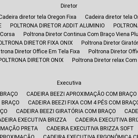
Diretor
Cadeira diretor tela Oregon Fixa
Cadeira diretor tela 
E
POLTRONA DIRETOR ADDIT ALUMINIO
POLTRON
 Corsa
Poltrona Diretor Continua Com Braço Viena Pl
POLTRONA DIRETOR FIXA ONIX
Poltrona Diretor Gira
oltrona Diretor Office Em Tela Fixa
Poltrona Diretor Of
POLTRONA DIRETOR ONIX
Poltrona Diretor relax Co
Executiva
 BRAÇO
CADEIRA BEEZI APROXIMAÇÃO COM BRAÇO
M BRAÇO
CADEIRA BEEZI FIXA COM 4 PÉS COM BRAÇ
AÇO
CADEIRA BEEZI GIRATÓRIA COM BRAÇO
CAD
CADEIRA EXECUTIVA BRIZZA
CADEIRA EXECUTIVA B
XIMAÇÃO PRETA
CADEIRA EXECUTIVA BRIZZA SOFT
 APROXIMAÇÃO
CADEIRA EXECUTIVA ERGONÔMICA 