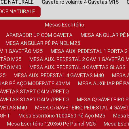
OCE NATURALE
Gaveteiro volante 4 Gavetas M15
NOCE NATURALE
Mesas Escritório
APARADOR UP COM GAVETA
MESA ANGULAR PÉ
MESA ANGULAR PÉ PAINEL M25
AV. 1 GAVETÃO M25
MESA AUX. PEDESTAL 1 PORTA 2
VETÃO M25
MESA AUX. PEDESTAL 2 GAV. 1 GAVETÃO 
VETÃO M40
MESA AUX. PEDESTAL 4 GAVETAS GLASS
M25
MESA AUX. PEDESTAL 4 GAVETAS M40
MESA
ILIAR PÉ AÇO MODERATE 40MM
MESA AUXILIAR PÉ 
GAVETAS START CALVI/PRETO
GAVETAS START CALVI/PRETO
MESA C/GAVETEIRO 
AVETAS M40
MESA C/GAVETEIRO PEDESTAL 4 GAVE
LIGHT
Mesa Escritório 1000X60 Pé Aço M25
Mesa
Mesa Escritório 120X60 Pé Painel M25
Mesa Esc