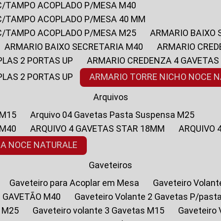
 C/TAMPO ACOPLADO P/MESA M40
 C/TAMPO ACOPLADO P/MESA 40 MM
 C/TAMPO ACOPLADO P/MESA M25
ARMARIO BAIXO
ARMARIO BAIXO SECRETARIA M40
ARMARIO CRED
PLAS 2 PORTAS UP
ARMARIO CREDENZA 4 GAVETAS
PLAS 2 PORTAS UP
ARMARIO TORRE NICHO NOCE 
Arquivos
 M15
Arquivo 04 Gavetas Pasta Suspensa M25
 M40
ARQUIVO 4 GAVETAS STAR 18MM
ARQUIVO
SA NOCE NATURALE
Gaveteiros
Gaveteiro para Acoplar em Mesa
Gaveteiro Volan
1 GAVETÃO M40
Gaveteiro Volante 2 Gavetas P/past
a M25
Gaveteiro volante 3 Gavetas M15
Gaveteir