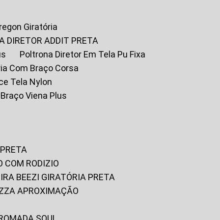
Oregon Giratória
A DIRETOR ADDIT PRETA
us
Poltrona Diretor Em Tela Pu Fixa
tória Com Braço Corsa
fice Tela Nylon
m Braço Viena Plus
 PRETA
O COM RODIZIO
EIRA BEEZI GIRATÓRIA PRETA
RIZZA APROXIMAÇÃO
CROMADA SOUL