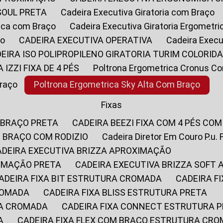
SOUL PRETA
Cadeira Executiva Giratoria com Braço
rica com Braço
Cadeira Executiva Giratoria Ergometr
ço
CADEIRA EXECUTIVA OPERATIVA
Cadeira Execu
DEIRA ISO POLIPROPILENO GIRATORIA TURIM COLORID
A IZZI FIXA DE 4 PÉS
Poltrona Ergometrica Cronus C
Braço
Poltrona Ergometrica Sky Alta Com Braço
Fixas
 BRAÇO PRETA
CADEIRA BEEZI FIXA COM 4 PÉS CO
OM BRAÇO COM RODIZIO
Cadeira Diretor Em Couro P.u. 
CADEIRA EXECUTIVA BRIZZA APROXIMAÇÃO
XIMAÇÃO PRETA
CADEIRA EXECUTIVA BRIZZA SOFT
CADEIRA FIXA BIT ESTRUTURA CROMADA
CADEIRA 
CROMADA
CADEIRA FIXA BLISS ESTRUTURA PRETA
RA CROMADA
CADEIRA FIXA CONNECT ESTRUTURA 
A
CADEIRA FIXA FLEX COM BRAÇO ESTRUTURA CR