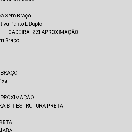
ica Sem Braço
tiva Palito L Duplo
A
CADEIRA IZZI APROXIMAÇÃO
om Braço
M BRAÇO
Fixa
 APROXIMAÇÃO
FIXA BIT ESTRUTURA PRETA
PRETA
OMADA