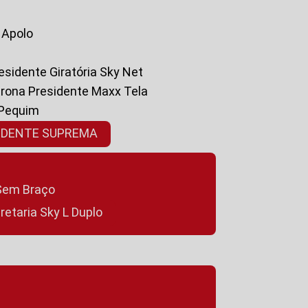
a Apolo
residente Giratória Sky Net
ltrona Presidente Maxx Tela
 Pequim
SIDENTE SUPREMA
a Sem Braço
cretaria Sky L Duplo