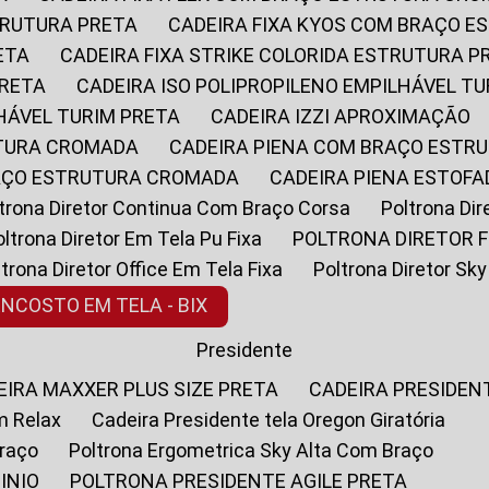
STRUTURA PRETA
CADEIRA FIXA KYOS COM BRAÇO 
ETA
CADEIRA FIXA STRIKE COLORIDA ESTRUTURA P
PRETA
CADEIRA ISO POLIPROPILENO EMPILHÁVEL T
LHÁVEL TURIM PRETA
CADEIRA IZZI APROXIMAÇÃO
UTURA CROMADA
CADEIRA PIENA COM BRAÇO ESTR
RAÇO ESTRUTURA CROMADA
CADEIRA PIENA ESTO
oltrona Diretor Continua Com Braço Corsa
Poltrona D
Poltrona Diretor Em Tela Pu Fixa
POLTRONA DIRETOR F
oltrona Diretor Office Em Tela Fixa
Poltrona Diretor S
ENCOSTO EM TELA - BIX
Presidente
DEIRA MAXXER PLUS SIZE PRETA
CADEIRA PRESIDEN
m Relax
Cadeira Presidente tela Oregon Giratória
Braço
Poltrona Ergometrica Sky Alta Com Braço
INIO
POLTRONA PRESIDENTE AGILE PRETA