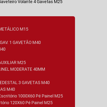
Gaveteiro Volante 4 Gavetas M25
 METÁLICO M15
 GAV. 1 GAVETÃO M40
M40
 AUXILIAR M25
PAINEL MODERATE 40MM
PEDESTAL 3 GAVETAS M40
TAS M40
 Escritório 1000X60 Pé Painel M25
ritório 120X60 Pé Painel M25