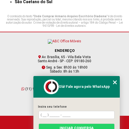
São Caetano do Sul
O conteúdo do texto "
Onde Comprar Armario Arquivo Escritório Diadema
" é de direito
reservado. Sua reprodução, parcial ou total, mesmo citando nossos links, é proibida sem a
autorização do autor. Crime de violação de direito autoral – artigo 184 do Código Penal –
Lei
9610/98 - Lei de direitos autorais
.
ENDEREÇO
Av. Brasília, 65 - Vila Bela Vista
Santo André - SP - CEP: 09180-260
Seg. a Sex: 8h30 ás 18h00
Sábado: 8h ás 13h
CONTATO
Olá! Fale agora pelo WhatsApp
(11) 95409-2229
(11) 4901-6045
vendas@abcofficemoveis.com.br
Insira seu telefone
HOME
INICIAR CONVERSA
SOBRE NÓS