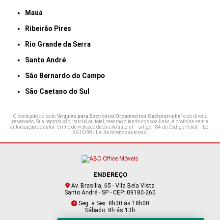
Mauá
Ribeirão Pires
Rio Grande da Serra
Santo André
São Bernardo do Campo
São Caetano do Sul
O conteúdo do texto "
Arquivo para Escritório Orçamentos Cachoeirinha
" é de direito
reservado. Sua reprodução, parcial ou total, mesmo citando nossos links, é proibida sem a
autorização do autor. Crime de violação de direito autoral – artigo 184 do Código Penal –
Lei
9610/98 - Lei de direitos autorais
.
ENDEREÇO
Av. Brasília, 65 - Vila Bela Vista
Santo André - SP - CEP: 09180-260
Seg. a Sex: 8h30 ás 18h00
Sábado: 8h ás 13h