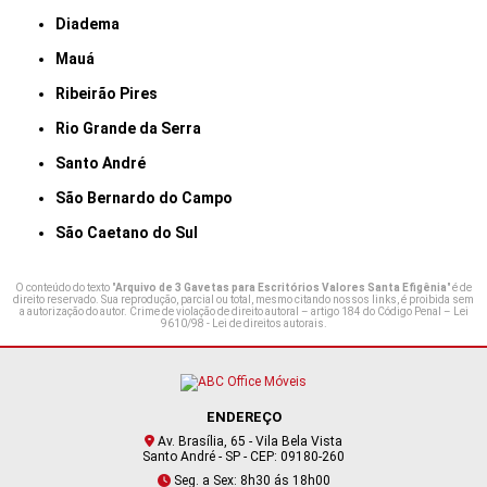
Diadema
Mauá
Ribeirão Pires
Rio Grande da Serra
Santo André
São Bernardo do Campo
São Caetano do Sul
O conteúdo do texto "
Arquivo de 3 Gavetas para Escritórios Valores Santa Efigênia
" é de
direito reservado. Sua reprodução, parcial ou total, mesmo citando nossos links, é proibida sem
a autorização do autor. Crime de violação de direito autoral – artigo 184 do Código Penal –
Lei
9610/98 - Lei de direitos autorais
.
ENDEREÇO
Av. Brasília, 65 - Vila Bela Vista
Santo André - SP - CEP: 09180-260
Seg. a Sex: 8h30 ás 18h00