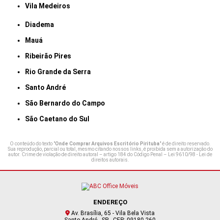
Vila Medeiros
Diadema
Mauá
Ribeirão Pires
Rio Grande da Serra
Santo André
São Bernardo do Campo
São Caetano do Sul
O conteúdo do texto "
Onde Comprar Arquivos Escritório Pirituba
" é de direito reservado.
Sua reprodução, parcial ou total, mesmo citando nossos links, é proibida sem a autorização do
autor. Crime de violação de direito autoral – artigo 184 do Código Penal –
Lei 9610/98 - Lei de
direitos autorais
.
ENDEREÇO
Av. Brasília, 65 - Vila Bela Vista