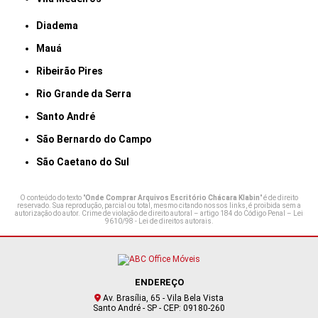
Diadema
Mauá
Ribeirão Pires
Rio Grande da Serra
Santo André
São Bernardo do Campo
São Caetano do Sul
O conteúdo do texto "
Onde Comprar Arquivos Escritório Chácara Klabin
" é de direito
reservado. Sua reprodução, parcial ou total, mesmo citando nossos links, é proibida sem a
autorização do autor. Crime de violação de direito autoral – artigo 184 do Código Penal –
Lei
9610/98 - Lei de direitos autorais
.
ENDEREÇO
Av. Brasília, 65 - Vila Bela Vista
Santo André - SP - CEP: 09180-260