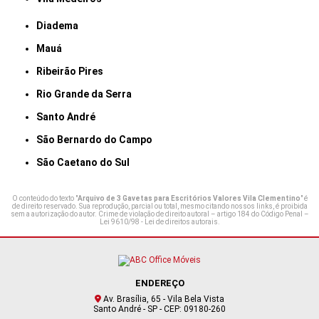
Diadema
Mauá
Ribeirão Pires
Rio Grande da Serra
Santo André
São Bernardo do Campo
São Caetano do Sul
O conteúdo do texto "
Arquivo de 3 Gavetas para Escritórios Valores Vila Clementino
" é
de direito reservado. Sua reprodução, parcial ou total, mesmo citando nossos links, é proibida
sem a autorização do autor. Crime de violação de direito autoral – artigo 184 do Código Penal –
Lei 9610/98 - Lei de direitos autorais
.
ENDEREÇO
Av. Brasília, 65 - Vila Bela Vista
Santo André - SP - CEP: 09180-260