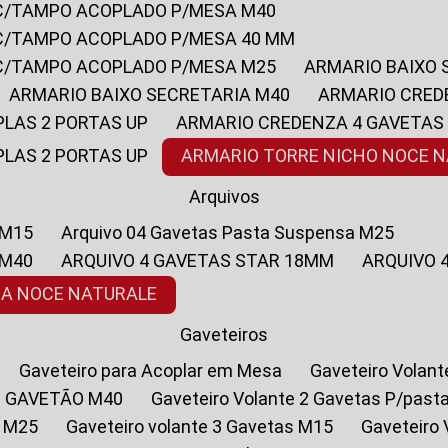
 C/TAMPO ACOPLADO P/MESA M40
 C/TAMPO ACOPLADO P/MESA 40 MM
 C/TAMPO ACOPLADO P/MESA M25
ARMARIO BAIXO
ARMARIO BAIXO SECRETARIA M40
ARMARIO CRED
PLAS 2 PORTAS UP
ARMARIO CREDENZA 4 GAVETAS
PLAS 2 PORTAS UP
ARMARIO TORRE NICHO NOCE 
Arquivos
 M15
Arquivo 04 Gavetas Pasta Suspensa M25
 M40
ARQUIVO 4 GAVETAS STAR 18MM
ARQUIVO
SA NOCE NATURALE
Gaveteiros
Gaveteiro para Acoplar em Mesa
Gaveteiro Volan
1 GAVETÃO M40
Gaveteiro Volante 2 Gavetas P/past
a M25
Gaveteiro volante 3 Gavetas M15
Gaveteir