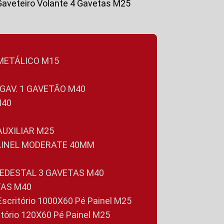
Gaveteiro Volante 4 Gavetas M25
 METÁLICO M15
 GAV. 1 GAVETÃO M40
M40
 AUXILIAR M25
PAINEL MODERATE 40MM
PEDESTAL 3 GAVETAS M40
TAS M40
 Escritório 1000X60 Pé Painel M25
ritório 120X60 Pé Painel M25