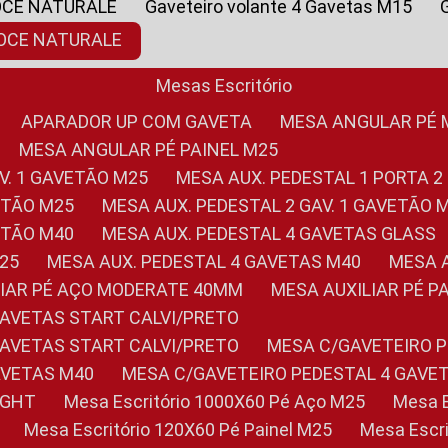
OCE NATURALE
Gaveteiro volante 4 Gavetas M15
NOCE NATURALE
Mesas Escritório
APARADOR UP COM GAVETA
MESA ANGULAR PÉ
MESA ANGULAR PÉ PAINEL M25
AV. 1 GAVETÃO M25
MESA AUX. PEDESTAL 1 PORTA 2
VETÃO M25
MESA AUX. PEDESTAL 2 GAV. 1 GAVETÃO 
VETÃO M40
MESA AUX. PEDESTAL 4 GAVETAS GLASS
M25
MESA AUX. PEDESTAL 4 GAVETAS M40
MESA
ILIAR PÉ AÇO MODERATE 40MM
MESA AUXILIAR PÉ 
GAVETAS START CALVI/PRETO
GAVETAS START CALVI/PRETO
MESA C/GAVETEIRO 
AVETAS M40
MESA C/GAVETEIRO PEDESTAL 4 GAVE
LIGHT
Mesa Escritório 1000X60 Pé Aço M25
Mesa
Mesa Escritório 120X60 Pé Painel M25
Mesa Esc