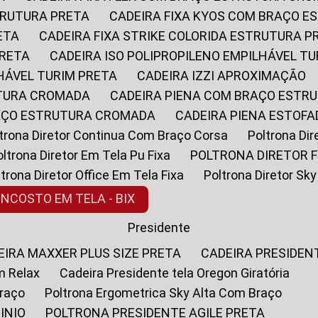
STRUTURA PRETA
CADEIRA FIXA KYOS COM BRAÇO 
ETA
CADEIRA FIXA STRIKE COLORIDA ESTRUTURA P
PRETA
CADEIRA ISO POLIPROPILENO EMPILHÁVEL T
LHÁVEL TURIM PRETA
CADEIRA IZZI APROXIMAÇÃO
UTURA CROMADA
CADEIRA PIENA COM BRAÇO ESTR
RAÇO ESTRUTURA CROMADA
CADEIRA PIENA ESTO
oltrona Diretor Continua Com Braço Corsa
Poltrona D
Poltrona Diretor Em Tela Pu Fixa
POLTRONA DIRETOR F
oltrona Diretor Office Em Tela Fixa
Poltrona Diretor S
ENCOSTO EM TELA - BIX
Presidente
DEIRA MAXXER PLUS SIZE PRETA
CADEIRA PRESIDEN
m Relax
Cadeira Presidente tela Oregon Giratória
Braço
Poltrona Ergometrica Sky Alta Com Braço
INIO
POLTRONA PRESIDENTE AGILE PRETA