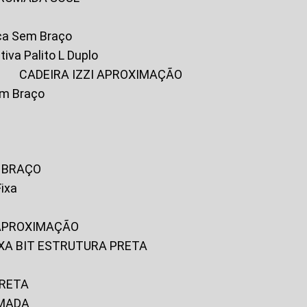
ica Sem Braço
tiva Palito L Duplo
A
CADEIRA IZZI APROXIMAÇÃO
om Braço
M BRAÇO
Fixa
 APROXIMAÇÃO
FIXA BIT ESTRUTURA PRETA
PRETA
OMADA