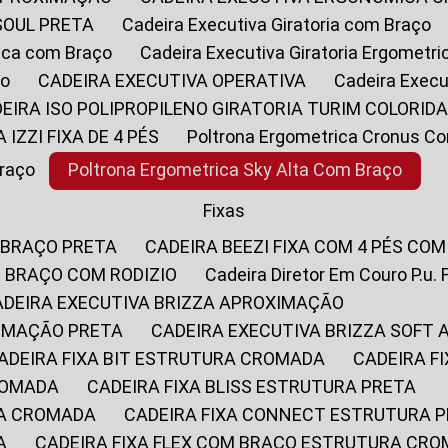
SOUL PRETA
Cadeira Executiva Giratoria com Braço
rica com Braço
Cadeira Executiva Giratoria Ergometr
ço
CADEIRA EXECUTIVA OPERATIVA
Cadeira Execu
DEIRA ISO POLIPROPILENO GIRATORIA TURIM COLORID
A IZZI FIXA DE 4 PÉS
Poltrona Ergometrica Cronus C
Braço
Poltrona Ergometrica Sky Alta Com Braço
Fixas
 BRAÇO PRETA
CADEIRA BEEZI FIXA COM 4 PÉS CO
OM BRAÇO COM RODIZIO
Cadeira Diretor Em Couro P.u. 
CADEIRA EXECUTIVA BRIZZA APROXIMAÇÃO
XIMAÇÃO PRETA
CADEIRA EXECUTIVA BRIZZA SOFT
CADEIRA FIXA BIT ESTRUTURA CROMADA
CADEIRA 
CROMADA
CADEIRA FIXA BLISS ESTRUTURA PRETA
RA CROMADA
CADEIRA FIXA CONNECT ESTRUTURA 
A
CADEIRA FIXA FLEX COM BRAÇO ESTRUTURA CR