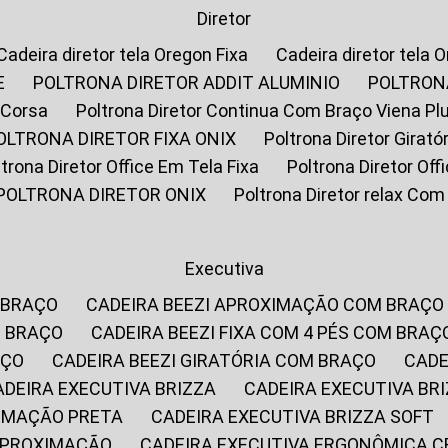
Diretor
Cadeira diretor tela Oregon Fixa
Cadeira diretor tela 
E
POLTRONA DIRETOR ADDIT ALUMINIO
POLTRON
 Corsa
Poltrona Diretor Continua Com Braço Viena Pl
POLTRONA DIRETOR FIXA ONIX
Poltrona Diretor Gira
oltrona Diretor Office Em Tela Fixa
Poltrona Diretor Of
POLTRONA DIRETOR ONIX
Poltrona Diretor relax Co
Executiva
 BRAÇO
CADEIRA BEEZI APROXIMAÇÃO COM BRAÇO
M BRAÇO
CADEIRA BEEZI FIXA COM 4 PÉS COM BRAÇ
AÇO
CADEIRA BEEZI GIRATÓRIA COM BRAÇO
CAD
CADEIRA EXECUTIVA BRIZZA
CADEIRA EXECUTIVA B
XIMAÇÃO PRETA
CADEIRA EXECUTIVA BRIZZA SOFT
 APROXIMAÇÃO
CADEIRA EXECUTIVA ERGONÔMICA 