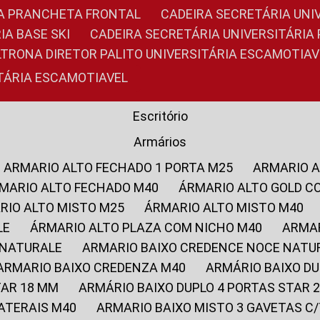
RIA PRANCHETA FRONTAL
CADEIRA SECRETÁRIA UNI
IA BASE SKI
CADEIRA SECRETÁRIA UNIVERSITÁRI
OLTRONA DIRETOR PALITO UNIVERSITÁRIA ESCAMOTIAV
ITÁRIA ESCAMOTIAVEL
Escritório
Armários
ARMARIO ALTO FECHADO 1 PORTA M25
ARMARIO 
RMARIO ALTO FECHADO M40
ÁRMARIO ALTO GOLD C
ARIO ALTO MISTO M25
ÁRMARIO ALTO MISTO M40
LE
ÁRMARIO ALTO PLAZA COM NICHO M40
ARMA
 NATURALE
ARMARIO BAIXO CREDENCE NOCE NATU
ARMARIO BAIXO CREDENZA M40
ARMÁRIO BAIXO D
TAR 18 MM
ARMÁRIO BAIXO DUPLO 4 PORTAS STAR
LATERAIS M40
ARMARIO BAIXO MISTO 3 GAVETAS 