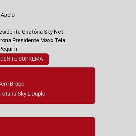
a Apolo
residente Giratória Sky Net
ltrona Presidente Maxx Tela
 Pequim
SIDENTE SUPREMA
a Sem Braço
cretaria Sky L Duplo