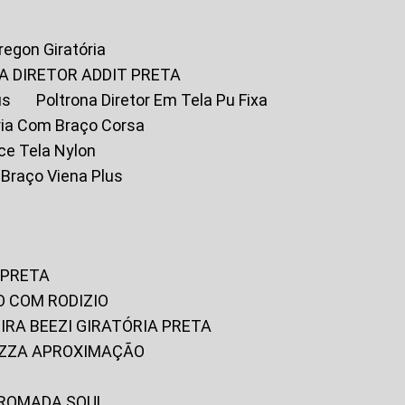
Oregon Giratória
A DIRETOR ADDIT PRETA
us
Poltrona Diretor Em Tela Pu Fixa
tória Com Braço Corsa
fice Tela Nylon
m Braço Viena Plus
 PRETA
O COM RODIZIO
EIRA BEEZI GIRATÓRIA PRETA
RIZZA APROXIMAÇÃO
CROMADA SOUL